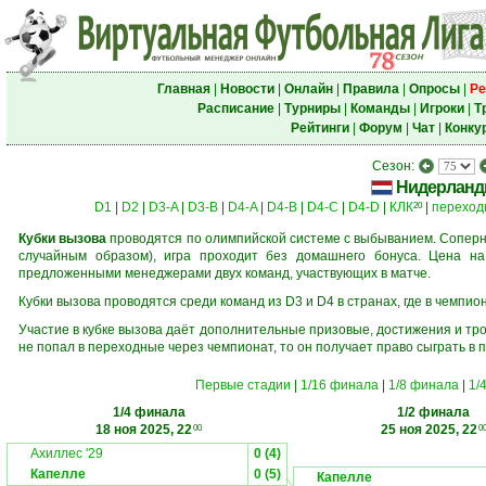
Главная
|
Новости
|
Онлайн
|
Правила
|
Опросы
|
Ре
Расписание
|
Турниры
|
Команды
|
Игроки
|
Т
Рейтинги
|
Форум
|
Чат
|
Конку
Сезон:
Нидерлан
D1
|
D2
|
D3-A
|
D3-B
|
D4-A
|
D4-B
|
D4-C
|
D4-D
|
КЛК
|
переход
20
Кубки вызова
проводятся по олимпийской системе с выбыванием. Соперни
случайным образом), игра проходит без домашнего бонуса. Цена н
предложенными менеджерами двух команд, участвующих в матче.
Кубки вызова проводятся среди команд из D3 и D4 в странах, где в чемпио
Участие в кубке вызова даёт дополнительные призовые, достижения и тр
не попал в переходные через чемпионат, то он получает право сыграть в 
Первые стадии
|
1/16 финала
|
1/8 финала
|
1/
1/4 финала
1/2 финала
18 ноя 2025, 22
25 ноя 2025, 22
00
0
Ахиллес '29
0 (4)
Капелле
0 (5)
Капелле