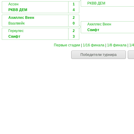
РКВВ ДЕМ
Ассен
1
РКВВ ДЕМ
4
Ахиллес Веен
2
Ваалвейк
0
Ахиллес Веен
Свифт
Геркулес
2
Свифт
3
Первые стадии
|
1/16 финала
|
1/8 финала
|
1/
Победители турнира