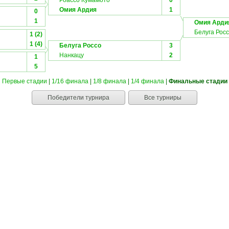
Роассо Кумамото
0
Омия Ардия
1
0
1
Омия Арди
Белуга Рос
1 (2)
1 (4)
Белуга Россо
3
Нанкацу
2
1
5
Первые стадии
|
1/16 финала
|
1/8 финала
|
1/4 финала
|
Финальные стадии
Победители турнира
Все турниры