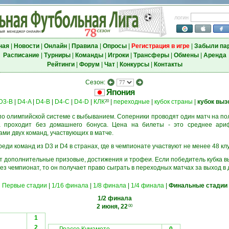
логин
ная
|
Новости
|
Онлайн
|
Правила
|
Опросы
|
Регистрация в игре
|
Забыли па
Расписание
|
Турниры
|
Команды
|
Игроки
|
Трансферы
|
Обмены
|
Аренда
Рейтинги
|
Форум
|
Чат
|
Конкурсы
|
Контакты
Сезон:
Япония
D3-B
|
D4-A
|
D4-B
|
D4-C
|
D4-D
|
КЛК
|
переходные
|
кубок страны
|
кубок выз
20
о олимпийской системе с выбыванием. Соперники проводят один матч на пол
а проходит без домашнего бонуса. Цена на билеты - это среднее ари
и двух команд, участвующих в матче.
еди команд из D3 и D4 в странах, где в чемпионате участвуют не менее 48 кл
ёт дополнительные призовые, достижения и трофеи. Если победитель кубка в
ез чемпионат, то он получает право сыграть в переходных матчах за выход в
Первые стадии
|
1/16 финала
|
1/8 финала
|
1/4 финала
|
Финальные стадии
1/2 финала
2 июня, 22
00
1
2