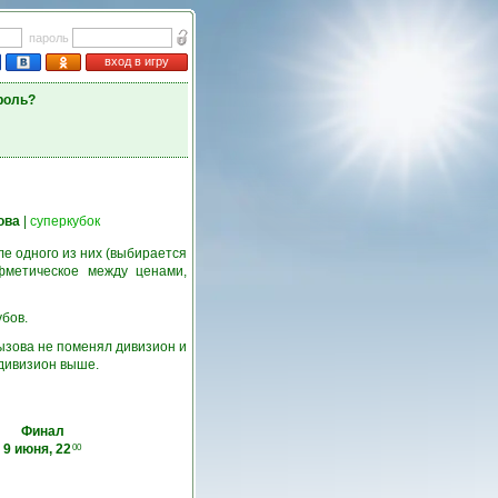
пароль
вход в игру
роль?
ова
|
суперкубок
е одного из них (выбирается
фметическое между ценами,
убов.
ызова не поменял дивизион и
 дивизион выше.
Финал
9 июня, 22
00