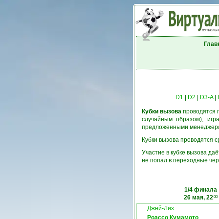
Глав
D1
|
D2
|
D3-A
|
Кубки вызова
проводятся п
случайным образом), игр
предложенными менеджерам
Кубки вызова проводятся ср
Участие в кубке вызова да
не попал в переходные чер
1/4 финала
26 мая, 22
00
Джей-Лиз
Роассо Кумамото