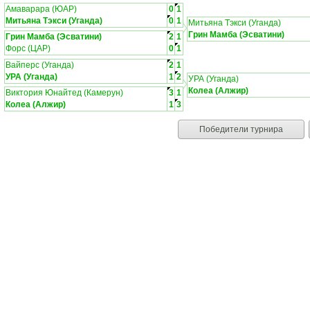
Амаварара (ЮАР)
0
1
Митьяна Тэкси (Уганда)
0
1
Митьяна Тэкси (Уганда)
Грин Мамба (Эсватини)
Грин Мамба (Эсватини)
2
1
Форс (ЦАР)
0
1
Вайперс (Уганда)
2
1
УРА (Уганда)
1
2
УРА (Уганда)
Колеа (Алжир)
Виктория Юнайтед (Камерун)
3
1
Колеа (Алжир)
1
3
Победители турнира