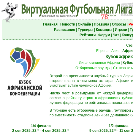
Главная
|
Новости
|
Онлайн
|
Правила
|
Опросы
|
Ре
Расписание
|
Турниры
|
Команды
|
Игроки
|
Т
Рейтинги
|
Форум
|
Чат
|
Конку
Сез
Европа
|
Азия
|
Афри
Кубок африк
Лига чемпионов Африки
|
Кубок
Отборочные раунды
|
Стыковые 
Второй по престижности клубный турнир Африк
второго плана в чемпионатах стран Африки и
участвуют в Лиге чемпионов Африки.
Число мест в розыгрыше от каждой федерац
согласно
рейтингу стран в африканских кубках
лучшие федерации по рейтингам автосоставов и f
В турнире есть отборочные раунды, групповой
по вместимости стадионе Азии без домашнего бо
1/4 финала
1/2 финала
2 сен 2025, 22
-
4 сен 2025, 22
9 сен 2025, 22
-
11 сен 
00
00
00