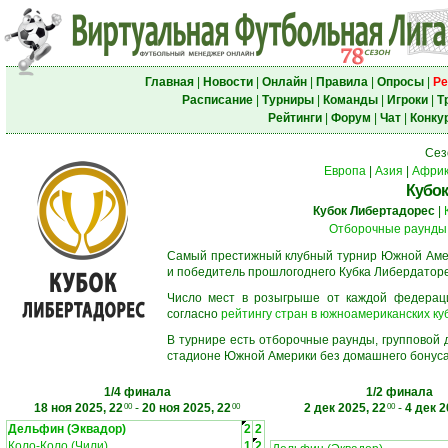
Главная
|
Новости
|
Онлайн
|
Правила
|
Опросы
|
Ре
Расписание
|
Турниры
|
Команды
|
Игроки
|
Т
Рейтинги
|
Форум
|
Чат
|
Конку
Сез
Европа
|
Азия
|
Афри
Кубок
Кубок Либертадорес
|
Отборочные раунды
Самый престижный клубный турнир Южной Амер
и победитель прошлогоднего Кубка Либердаторе
Число мест в розыгрыше от каждой федерац
согласно
рейтингу стран в южноамериканских ку
В турнире есть отборочные раунды, групповой
стадионе Южной Америки без домашнего бонуса.
1/4 финала
1/2 финала
18 ноя 2025, 22
-
20 ноя 2025, 22
2 дек 2025, 22
-
4 дек 2
00
00
00
Дельфин (Эквадор)
2
2
Коло-Коло (Чили)
1
2