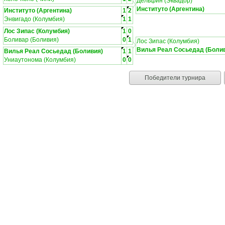
Дельфин (Эквадор)
Институто (Аргентина)
Институто (Аргентина)
1
2
Энвигадо (Колумбия)
1
1
Лос Зипас (Колумбия)
1
0
Боливар (Боливия)
0
1
Лос Зипас (Колумбия)
Вилья Реал Сосьедад (Боли
Вилья Реал Сосьедад (Боливия)
1
1
Униаутонома (Колумбия)
0
0
Победители турнира