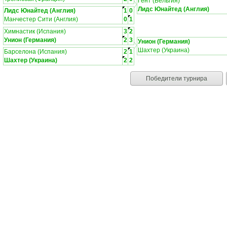
Гент (Бельгия)
Лидс Юнайтед (Англия)
Лидс Юнайтед (Англия)
1
0
Манчестер Сити (Англия)
0
1
Химнастик (Испания)
3
2
Унион (Германия)
2
3
Унион (Германия)
Шахтер (Украина)
Барселона (Испания)
2
1
Шахтер (Украина)
2
2
Победители турнира