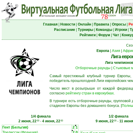
Главная
|
Новости
|
Онлайн
|
Правила
|
Опросы
|
Ре
Расписание
|
Турниры
|
Команды
|
Игроки
|
Т
Рейтинги
|
Форум
|
Чат
|
Конку
Сез
Европа
|
Азия
|
Афри
Лига евро
Лига чемпионо
Отборочные раунды
|
Стыковые 
Самый престижный клубный турнир Европы,
победитель прошлогодней Лиги европейских че
Число мест в розыгрыше от каждой федерац
согласно
рейтингу стран в еврокубках
.
В турнире есть отборочные раунды, групповой
стадионе Европы без домашнего бонуса. [
Полны
1/4 финала
1/2 финала
2 июня, 22
-
4 июня, 22
9 июня, 22
-
11 июня
00
00
00
Гент (Бельгия)
2
1
Трелиссак (Франция)
2
0