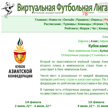
Главная
|
Новости
|
Онлайн
|
Правила
|
Опросы
|
Ре
Расписание
|
Турниры
|
Команды
|
Игроки
|
Т
Рейтинги
|
Форум
|
Чат
|
Конку
Сез
Европа
|
Азия
|
Афри
Кубок азиа
Лига чемпионов Азии
|
Кубок
Отборочные раунды
|
Стыковые 
Второй по престижности клубный турнир Азии
второго плана в чемпионатах стран Азии и 
участвуют в Лиге чемпионов Азии.
Число мест в розыгрыше от каждой федерац
согласно
рейтингу стран в азиатских кубках
. По
федерации по рейтингам автосоставов и fair play
В турнире есть отборочные раунды, групповой
по вместимости стадионе Азии без домашнего бо
1/4 финала
1/2 финала
2 июня, 22
-
4 июня, 22
9 июня, 22
-
11 июня
00
00
00