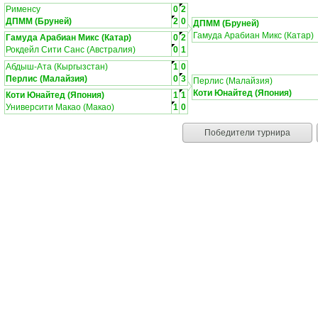
Рименсу
0
2
ДПММ (Бруней)
2
0
ДПММ (Бруней)
Гамуда Арабиан Микс (Катар)
Гамуда Арабиан Микс (Катар)
0
2
Рокдейл Сити Санс (Австралия)
0
1
Абдыш-Ата (Кыргызстан)
1
0
Перлис (Малайзия)
0
3
Перлис (Малайзия)
Коти Юнайтед (Япония)
Коти Юнайтед (Япония)
1
1
Университи Макао (Макао)
1
0
Победители турнира