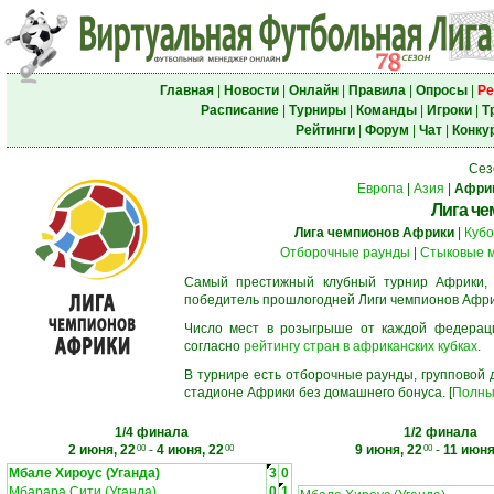
Главная
|
Новости
|
Онлайн
|
Правила
|
Опросы
|
Ре
Расписание
|
Турниры
|
Команды
|
Игроки
|
Т
Рейтинги
|
Форум
|
Чат
|
Конку
Сез
Европа
|
Азия
|
Афри
Лига ч
Лига чемпионов Африки
|
Кубо
Отборочные раунды
|
Стыковые 
Самый престижный клубный турнир Африки,
победитель прошлогодней Лиги чемпионов Афри
Число мест в розыгрыше от каждой федерац
согласно
рейтингу стран в африканских кубках
.
В турнире есть отборочные раунды, групповой
стадионе Африки без домашнего бонуса. [
Полны
1/4 финала
1/2 финала
2 июня, 22
-
4 июня, 22
9 июня, 22
-
11 июня
00
00
00
Мбале Хироус (Уганда)
3
0
Мбарара Сити (Уганда)
0
1