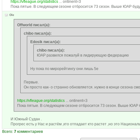
https://vfleague.org/statistics
... ontinent=3
Пока пятые. В следующем сезоне отбросится 73 сезон. Выше ЮАР буду
Ole
Offworld писал(а):
chibo писал(а):
Edosik писал(а):
chibo писал(а):
ЮАР развился пожалуй в лидирующую федерацию
Ну пока по мирорейтингу они лишь 5е
Первые.
Он просто как- о странно обновляется. нужно в конце сезона см
https://vfleague.org/statistics
... ontinent=3
Пока пятые. В следующем сезоне отбросится 73 сезон. Выше ЮАР б
И Южный Судан .
Прогрес есть у Нас и растём ,кто отпадает кто растет ,но это Национал
Всего:
7
комментариев