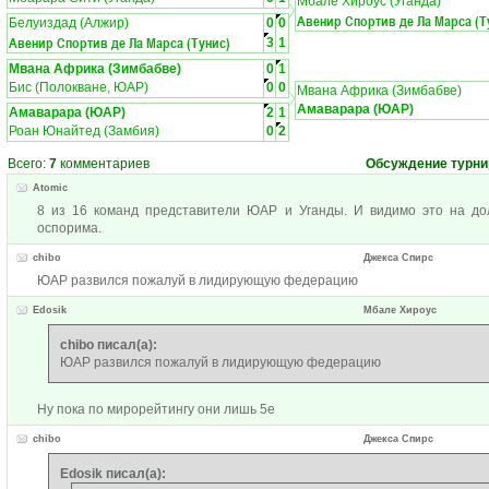
Мбале Хироус (Уганда)
Авенир Спортив де Ла Марса (Т
Белуиздад (Алжир)
0
0
Авенир Спортив де Ла Марса (Тунис)
3
1
Мвана Африка (Зимбабве)
0
1
Бис (Полокване, ЮАР)
0
0
Мвана Африка (Зимбабве)
Амаварара (ЮАР)
Амаварара (ЮАР)
2
1
Роан Юнайтед (Замбия)
0
2
Всего:
7
комментариев
Обсуждение турни
Atomic
8 из 16 команд представители ЮАР и Уганды. И видимо это на д
оспорима.
chibo
Джекса Спирс
ЮАР развился пожалуй в лидирующую федерацию
Edosik
Мбале Хироус
chibo писал(а):
ЮАР развился пожалуй в лидирующую федерацию
Ну пока по мирорейтингу они лишь 5е
chibo
Джекса Спирс
Edosik писал(а):