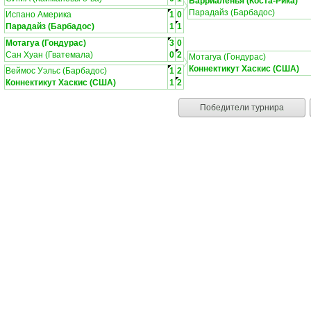
Барриаленья (Коста-Рика)
Парадайз (Барбадос)
Испано Америка
1
0
Парадайз (Барбадос)
1
1
Мотагуа (Гондурас)
3
0
Сан Хуан (Гватемала)
0
2
Мотагуа (Гондурас)
Коннектикут Хаскис (США)
Веймос Уэльс (Барбадос)
1
2
Коннектикут Хаскис (США)
1
2
Победители турнира