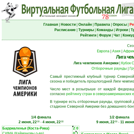
Главная
|
Новости
|
Онлайн
|
Правила
|
Опросы
|
Ре
Расписание
|
Турниры
|
Команды
|
Игроки
|
Т
Рейтинги
|
Форум
|
Чат
|
Конку
Сез
Европа
|
Азия
|
Афри
Лига че
Лига чемпионов Америки
|
Кубок 
Отборочные раунды
|
Гр
Самый престижный клубный турнир Северной
сезона и победитель прошлогодней Лиги чемпио
Число мест в розыгрыше от каждой федерац
согласно
рейтингу стран в североамериканских к
В турнире есть отборочные раунды, групповой
стадионе Северной Америки без домашнего бону
1/4 финала
1/2 финала
2 июня, 22
-
4 июня, 22
9 июня, 22
-
11 июня
00
00
00
Барриаленья (Коста-Рика)
2
0
СИМА (Каймановы о-ва)
0
1