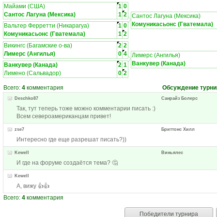
Майами (США)
1
0
Сантос Лагуна (Мексика)
1
2
Сантос Лагуна (Мексика)
Комуникасьонс (Гватемала)
Вальтер Ферретти (Никарагуа)
1
0
Комуникасьонс (Гватемала)
1
2
Викингс (Багамские о-ва)
2
2
Лимерс (Ангилья)
0
4
Лимерс (Ангилья)
Ванкувер (Канада)
Ванкувер (Канада)
2
1
Лимено (Сальвадор)
0
2
Всего:
4
комментария
Обсуждение турни
Deschko87
Санрайз Болерс
Так, тут теперь тоже можно комментарии писать :)
Всем североамериканцам привет!
zse7
Бриттонс Хилл
Интересно где еще разрешат писать?))
Kewell
Виньялес
И где на форуме создаётся тема? 🤔
Kewell
А, вижу 👍👍
Всего:
4
комментария
Победители турнира