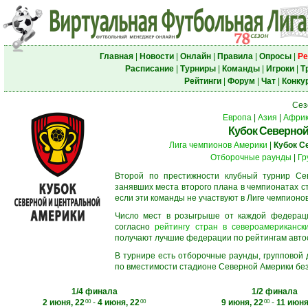
Главная
|
Новости
|
Онлайн
|
Правила
|
Опросы
|
Ре
Расписание
|
Турниры
|
Команды
|
Игроки
|
Т
Рейтинги
|
Форум
|
Чат
|
Конку
Сез
Европа
|
Азия
|
Афри
Кубок Северной
Лига чемпионов Америки
|
Кубок С
Отборочные раунды
|
Гр
Второй по престижности клубный турнир Сев
занявших места второго плана в чемпионатах с
если эти команды не участвуют в Лиге чемпионо
Число мест в розыгрыше от каждой федерац
согласно
рейтингу стран в североамерикански
получают лучшие федерации по рейтингам автосос
В турнире есть отборочные раунды, групповой
по вместимости стадионе Северной Америки без
1/4 финала
1/2 финала
2 июня, 22
-
4 июня, 22
9 июня, 22
-
11 июня
00
00
00