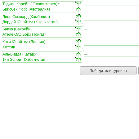
...
Тэджон Корейл (Южная Корея)
?
?
ЛЧ
Брисбен Форс (Австралия)
?
?
Лион Скъюард (Камбоджа)
?
?
Дордой Юнайтед (Кыргызстан)
?
?
...
...
Бапко (Бахрейн)
?
?
Ателе Олд Бойз (Тонга)
?
?
ЛЧ
Коти Юнайтед (Япония)
?
?
Хоттин
?
?
...
...
Аль-Бидда (Катар)
?
?
ЛЧ
Тим Эспорт (Узбекистан)
?
?
Победители турнира