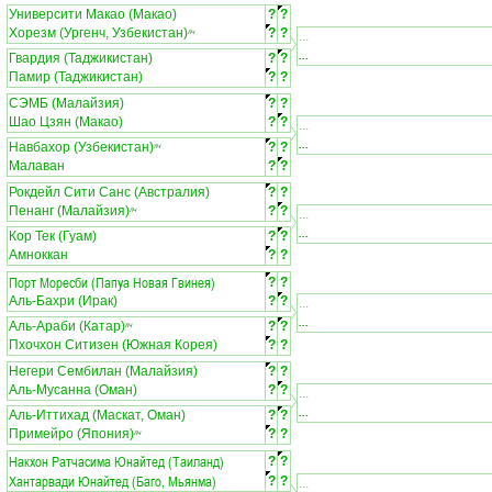
Университи Макао (Макао)
?
?
Хорезм (Ургенч, Узбекистан)
?
?
ЛЧ
...
...
Гвардия (Таджикистан)
?
?
Памир (Таджикистан)
?
?
СЭМБ (Малайзия)
?
?
Шао Цзян (Макао)
?
?
...
...
Навбахор (Узбекистан)
?
?
ЛЧ
Малаван
?
?
Рокдейл Сити Санс (Австралия)
?
?
Пенанг (Малайзия)
?
?
ЛЧ
...
...
Кор Тек (Гуам)
?
?
Амноккан
?
?
Порт Моресби (Папуа Новая Гвинея)
?
?
Аль-Бахри (Ирак)
?
?
...
...
Аль-Араби (Катар)
?
?
ЛЧ
Пхочхон Ситизен (Южная Корея)
?
?
Негери Сембилан (Малайзия)
?
?
Аль-Мусанна (Оман)
?
?
...
...
Аль-Иттихад (Маскат, Оман)
?
?
Примейро (Япония)
?
?
ЛЧ
Накхон Ратчасима Юнайтед (Таиланд)
?
?
Хантарвади Юнайтед (Баго, Мьянма)
?
?
...