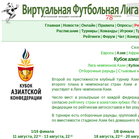
Главная
|
Новости
|
Онлайн
|
Правила
|
Опросы
|
Ре
Расписание
|
Турниры
|
Команды
|
Игроки
|
Т
Рейтинги
|
Форум
|
Чат
|
Конку
Сез
Европа
|
Азия
|
Афри
Кубок азиа
Лига чемпионов Азии
|
Кубок
Отборочные раунды
|
Стыковые 
Второй по престижности клубный турнир Азии
второго плана в чемпионатах стран Азии и 
участвуют в Лиге чемпионов Азии.
Число мест в розыгрыше от каждой федерац
согласно
рейтингу стран в азиатских кубках
. По
федерации по рейтингам автосоставов и fair play
В турнире есть отборочные раунды, групповой
по вместимости стадионе Азии без домашнего бо
1/16 финала
1/8 финала
11 августа, 22
-
13 августа, 22
18 августа, 22
-
20 авгу
00
00
00