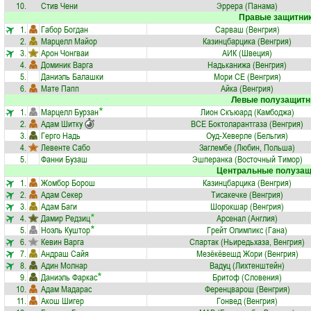
10.
Стив Чени
Эррера (Панама)
Правые защитни
1.
Габор Богдан
Сарваш (Венгрия)
2.
Марцелл Майор
Казинцбарцика (Венгрия)
3.
Арон Чонгваи
АИК (Швеция)
4.
Доминик Варга
Надьканижа (Венгрия)
5.
Даниэль Балашки
Мори СЕ (Венгрия)
6.
Мате Папп
Айка (Венгрия)
Левые полузащитн
1.
Марцелл Бурзан
Лион Скъюард (Камбоджа)
2.
Адам Шитку
ВСЕ Боктоларантгаза (Венгрия)
3.
Герго Надь
Оуд-Хеверле (Бельгия)
4.
Левенте Сабо
Заглембе (Любин, Польша)
5.
Фанни Бузаш
Эшперанка (Восточный Тимор)
Центральные полузащ
1.
Жомбор Борош
Казинцбарцика (Венгрия)
2.
Адам Секер
Тисакечке (Венгрия)
3.
Адам Баги
Шорокшар (Венгрия)
4.
Дамир Редзиц
Арсенал (Англия)
5.
Ноэль Куштор
Грейт Олимпикс (Гана)
6.
Кевин Варга
Спартак (Ньиредьхаза, Венгрия)
7.
Андраш Сайя
Мезёкёвешд Жори (Венгрия)
8.
Адин Молнар
Вадуц (Лихтенштейн)
9.
Даниэль Фаркас
Бритоф (Словения)
10.
Адам Мадарас
Ференцварош (Венгрия)
11.
Акош Шигер
Гонвед (Венгрия)