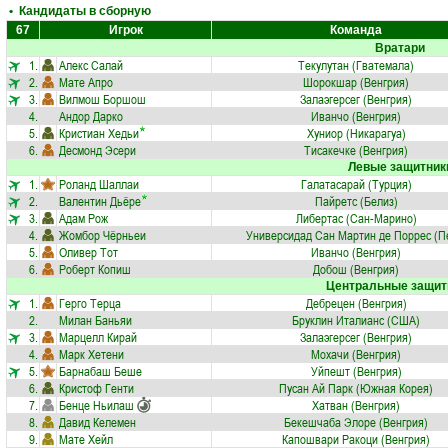
• Кандидаты в сборную
67
Игрок
Команда
Вратари
1.
Алекс Салай
Текулутан (Гватемала)
2.
Мате Апро
Шорокшар (Венгрия)
3.
Вилмош Боршош
Залаэгерсег (Венгрия)
4.
Андор Дарко
Иванчо (Венгрия)
5.
Кристиан Хедьи
Хуниор (Никарагуа)
6.
Десмонд Эсери
Тисакечке (Венгрия)
Левые защитник
1.
Роланд Шаллаи
Галатасарай (Турция)
2.
Валентин Дьёре
Пайретс (Белиз)
3.
Адам Рож
Либертас (Сан-Марино)
4.
Жомбор Чёрньеи
Универсидад Сан Мартин де Поррес (П
5.
Оливер Тот
Иванчо (Венгрия)
6.
Роберт Копиш
Добош (Венгрия)
Центральные защит
1.
Герго Терца
Дебрецен (Венгрия)
2.
Милан Баньяи
Бруклин Италианс (США)
3.
Марцелл Кирай
Залаэгерсег (Венгрия)
4.
Марк Хетени
Мохачи (Венгрия)
5.
Барнабаш Беше
Уйпешт (Венгрия)
6.
Кристоф Генти
Пусан Ай Парк (Южная Корея)
7.
Бенце Ньилаш
Хaтвaн (Венгрия)
8.
Давид Келемен
Бекешчаба Элоре (Венгрия)
9.
Мате Хейл
Капошвари Ракоци (Венгрия)