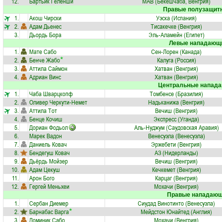
12.
Бартьик Геленши
МАВ (Бекешчаба, Венгрия)
Правые полузащит
1.
Акош Чирски
Уэска (Испания)
2.
Адам Дьенес
Тисакечке (Венгрия)
3.
Дьордь Бора
Эль-Аламейн (Египет)
Левые нападающ
1.
Мате Сабо
Сен-Лорен (Канада)
2.
Бенче Жабо
Калуга (Россия)
3.
Аттила Саймон
Хaтвaн (Венгрия)
4.
Адриан Винс
Хaтвaн (Венгрия)
Центральные напад
1.
Чаба Шварцкопф
Томбенсе (Бразилия)
2.
Оливер Черкути-Немет
Надьканижа (Венгрия)
3.
Аттила Тот
Вечиш (Венгрия)
4.
Бенце Кочиш
Экспресс (Уганда)
5.
Дориан Фодьол
Аль-Нуджум (Саудовская Аравия)
6.
Марек Вадон
Венесуэла (Венесуэла)
7.
Даниель Ковач
Эржебети (Венгрия)
8.
Бендегуш Ковач
АЗ (Нидерланды)
9.
Дьёрдь Мойзер
Вечиш (Венгрия)
10.
Адам Цекуш
Кечкемет (Венгрия)
11.
Арон Бого
Карцаг (Венгрия)
12.
Гергей Меньхеи
Мохачи (Венгрия)
Правые нападаю
1.
Сербан Диемер
Сиудад Винотинто (Венесуэла)
2.
Барнабас Варга
Мейдстон Юнайтед (Англия)
3.
Доминик Сабо
Мохачи (Венгрия)