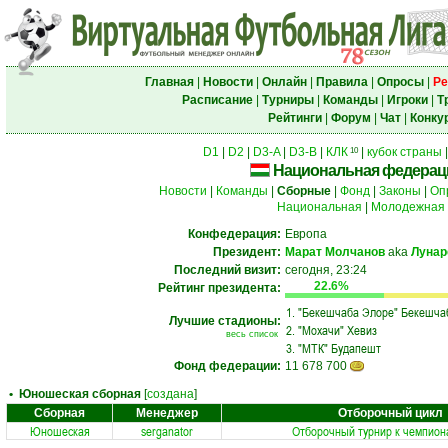
Главная
|
Новости
|
Онлайн
|
Правила
|
Опросы
|
Ре
Расписание
|
Турниры
|
Команды
|
Игроки
|
Т
Рейтинги
|
Форум
|
Чат
|
Конку
D1
|
D2
|
D3-A
|
D3-B
|
КЛК
|
кубок страны
10
Национальная федерац
Новости
|
Команды
|
Сборные
|
Фонд
|
Законы
|
Оп
Национальная
|
Молодежная
Конфедерация:
Европа
Президент:
Марат Молчанов
aka
Лунар
Последний визит:
сегодня, 23:24
22.6%
Рейтинг президента:
1.
"Бекешчаба Элоре" Бекешча
Лучшие стадионы:
2.
"Мохачи" Хевиз
весь список
3.
"МТК" Будапешт
Фонд федерации:
11 678 700
• Юношеская сборная
[
создана
]
Сборная
Менеджер
Отборочный цикл
Юношеская
serganator
Отборочный турнир к чемпион