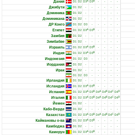
Дания
A
B
D1
D2
D3
D3
-
-
-
-
Джибути
D1
D2
-
-
-
-
-
-
Доминика
D1
D2
-
-
-
-
-
-
Доминикана
D1
D2
-
-
-
-
-
-
ДР Конго
D1
D2
D3
-
-
-
-
-
Египет
A
B
D1
D2
D3
D3
-
-
-
-
Замбия
D1
D2
-
-
-
-
-
-
Зимбабве
D1
D2
-
-
-
-
-
-
Израиль
A
B
D1
D2
D3
D3
-
-
-
-
Индия
A
B
D1
D2
D3
D3
-
-
-
-
Индонезия
D1
D2
D3
-
-
-
-
-
Иордания
D1
D2
-
-
-
-
-
-
Ирак
D1
D2
-
-
-
-
-
-
D1
D2
D3
-
-
-
-
-
Ирландия
D1
D2
-
-
-
-
-
-
Исландия
A
B
D1
D2
D3
D3
-
-
-
-
Испания
A
B
A
B
C
D
D1
D2
D3
D3
D4
D4
D4
D4
Италия
A
B
A
B
C
D
D1
D2
D3
D3
D4
D4
D4
D4
Йемен
D1
D2
-
-
-
-
-
-
Кабо-Верде
D1
D2
-
-
-
-
-
-
Казахстан
A
B
A
B
C
D
D1
D2
D3
D3
D4
D4
D4
D4
Каймановы о-ва
A
B
D1
D2
D3
D3
-
-
-
-
Камбоджа
D1
D2
-
-
-
-
-
-
Камерун
A
B
D1
D2
D3
D3
-
-
-
-