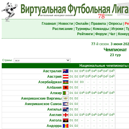
Главная
|
Новости
|
Онлайн
|
Правила
|
Опросы
|
Ре
Расписание
|
Турниры
|
Команды
|
Игроки
|
Т
Рейтинги
|
Форум
|
Чат
|
Конку
77
-й сезон.
3 июня 20
Чемпионат
23 тур
Страны:
Национальные чемпионаты и 
Австралия
A
B
A
B
C
D
D1
D2
D3
D3
D4
D4
D4
D4
Австрия
A
B
A
B
C
D
D1
D2
D3
D3
D4
D4
D4
D4
Азербайджан
D1
D2
D3
-
-
-
-
-
Албания
D1
D2
-
-
-
-
-
-
Алжир
A
B
A
B
C
D
D1
D2
D3
D3
D4
D4
D4
D4
Американские Виргины
D1
D2
-
-
-
-
-
-
Американское Самоа
D1
D2
-
-
-
-
-
-
Ангилья
D1
D2
-
-
-
-
-
-
Англия
A
B
A
B
C
D
D1
D2
D3
D3
D4
D4
D4
D4
Ангола
D1
D2
-
-
-
-
-
-
Андорра
D1
D2
-
-
-
-
-
-