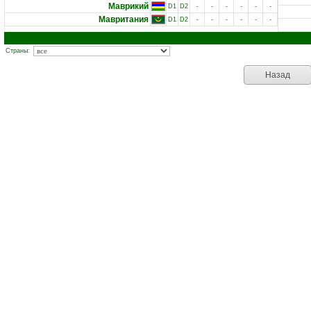
Маврикий
D1
D2
-
-
-
-
-
-
Мавритания
D1
D2
-
-
-
-
-
-
Страны:
Назад