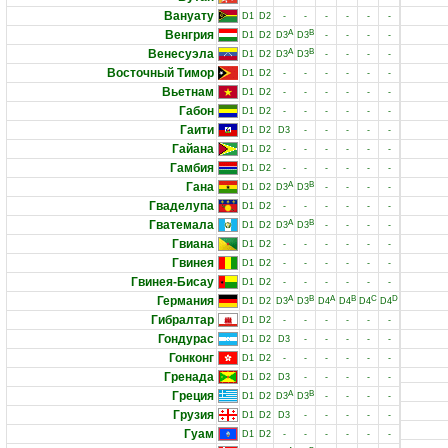
Вануату
D1
D2
-
-
-
-
-
-
Венгрия
A
B
D1
D2
D3
D3
-
-
-
-
Венесуэла
A
B
D1
D2
D3
D3
-
-
-
-
Восточный Тимор
D1
D2
-
-
-
-
-
-
Вьетнам
D1
D2
-
-
-
-
-
-
Габон
D1
D2
-
-
-
-
-
-
Гаити
D1
D2
D3
-
-
-
-
-
Гайана
D1
D2
-
-
-
-
-
-
Гамбия
D1
D2
-
-
-
-
-
-
Гана
A
B
D1
D2
D3
D3
-
-
-
-
Гваделупа
D1
D2
-
-
-
-
-
-
Гватемала
A
B
D1
D2
D3
D3
-
-
-
-
Гвиана
D1
D2
-
-
-
-
-
-
Гвинея
D1
D2
-
-
-
-
-
-
Гвинея-Бисау
D1
D2
-
-
-
-
-
-
Германия
A
B
A
B
C
D
D1
D2
D3
D3
D4
D4
D4
D4
Гибралтар
D1
D2
-
-
-
-
-
-
Гондурас
D1
D2
D3
-
-
-
-
-
Гонконг
D1
D2
-
-
-
-
-
-
Гренада
D1
D2
D3
-
-
-
-
-
Греция
A
B
D1
D2
D3
D3
-
-
-
-
Грузия
D1
D2
D3
-
-
-
-
-
Гуам
D1
D2
-
-
-
-
-
-