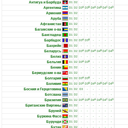
Антигуа и Барбуда
D1
D2
-
-
-
-
-
-
Аргентина
A
B
A
B
C
D
D1
D2
D3
D3
D4
D4
D4
D4
Армения
D1
D2
-
-
-
-
-
-
Аруба
D1
D2
-
-
-
-
-
-
Афганистан
D1
D2
-
-
-
-
-
-
Багамские о-ва
D1
D2
-
-
-
-
-
-
Бангладеш
D1
D2
-
-
-
-
-
-
Барбадос
A
B
D1
D2
D3
D3
-
-
-
-
Бахрейн
D1
D2
-
-
-
-
-
-
Беларусь
A
B
A
B
C
D
D1
D2
D3
D3
D4
D4
D4
D4
Белиз
D1
D2
-
-
-
-
-
-
Бельгия
A
B
D1
D2
D3
D3
-
-
-
-
Бенин
D1
D2
-
-
-
-
-
-
Бермудские о-ва
D1
D2
-
-
-
-
-
-
Болгария
A
B
D1
D2
D3
D3
-
-
-
-
Боливия
A
B
A
B
C
D
D1
D2
D3
D3
D4
D4
D4
D4
Босния и Герцеговина
D1
D2
D3
-
-
-
-
-
Ботсвана
D1
D2
-
-
-
-
-
-
Бразилия
A
B
A
B
C
D
D1
D2
D3
D3
D4
D4
D4
D4
Британские Виргины
D1
D2
-
-
-
-
-
-
Бруней
D1
D2
-
-
-
-
-
-
Буркина Фасо
D1
D2
-
-
-
-
-
-
Бурунди
D1
D2
-
-
-
-
-
-
Бутан
D1
D2
-
-
-
-
-
-