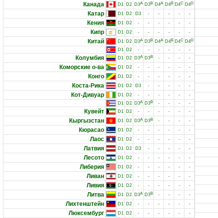
Канада
A
B
A
B
C
D
D1
D2
D3
D3
D4
D4
D4
D4
Катар
D1
D2
D3
-
-
-
-
-
Кения
D1
D2
-
-
-
-
-
-
Кипр
D1
D2
-
-
-
-
-
-
Китай
A
B
A
B
C
D
D1
D2
D3
D3
D4
D4
D4
D4
D1
D2
-
-
-
-
-
-
Колумбия
A
B
D1
D2
D3
D3
-
-
-
-
Коморские о-ва
D1
D2
-
-
-
-
-
-
Конго
D1
D2
-
-
-
-
-
-
Коста-Рика
D1
D2
D3
-
-
-
-
-
Кот-Дивуар
D1
D2
-
-
-
-
-
-
A
B
D1
D2
D3
D3
-
-
-
-
Кувейт
D1
D2
-
-
-
-
-
-
Кыргызстан
A
B
D1
D2
D3
D3
-
-
-
-
Кюрасао
D1
D2
-
-
-
-
-
-
Лаос
D1
D2
-
-
-
-
-
-
Латвия
D1
D2
D3
-
-
-
-
-
Лесото
D1
D2
-
-
-
-
-
-
Либерия
D1
D2
-
-
-
-
-
-
Ливан
D1
D2
-
-
-
-
-
-
Ливия
D1
D2
-
-
-
-
-
-
Литва
A
B
D1
D2
D3
D3
-
-
-
-
Лихтенштейн
D1
D2
-
-
-
-
-
-
Люксембург
D1
D2
-
-
-
-
-
-