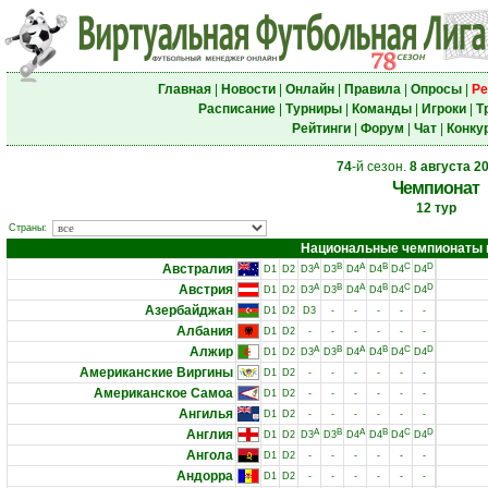
Главная
|
Новости
|
Онлайн
|
Правила
|
Опросы
|
Ре
Расписание
|
Турниры
|
Команды
|
Игроки
|
Т
Рейтинги
|
Форум
|
Чат
|
Конку
74
-й сезон.
8 августа 2
Чемпионат
12 тур
Страны:
Национальные чемпионаты и 
Австралия
A
B
A
B
C
D
D1
D2
D3
D3
D4
D4
D4
D4
Австрия
A
B
A
B
C
D
D1
D2
D3
D3
D4
D4
D4
D4
Азербайджан
D1
D2
D3
-
-
-
-
-
Албания
D1
D2
-
-
-
-
-
-
Алжир
A
B
A
B
C
D
D1
D2
D3
D3
D4
D4
D4
D4
Американские Виргины
D1
D2
-
-
-
-
-
-
Американское Самоа
D1
D2
-
-
-
-
-
-
Ангилья
D1
D2
-
-
-
-
-
-
Англия
A
B
A
B
C
D
D1
D2
D3
D3
D4
D4
D4
D4
Ангола
D1
D2
-
-
-
-
-
-
Андорра
D1
D2
-
-
-
-
-
-