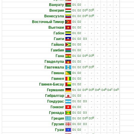
Вануату
D1
D2
-
-
-
-
-
-
Венгрия
A
B
D1
D2
D3
D3
-
-
-
-
Венесуэла
A
B
D1
D2
D3
D3
-
-
-
-
Восточный Тимор
D1
D2
-
-
-
-
-
-
Вьетнам
D1
D2
-
-
-
-
-
-
Габон
D1
D2
-
-
-
-
-
-
Гаити
D1
D2
D3
-
-
-
-
-
Гайана
D1
D2
-
-
-
-
-
-
Гамбия
D1
D2
-
-
-
-
-
-
Гана
A
B
D1
D2
D3
D3
-
-
-
-
Гваделупа
D1
D2
-
-
-
-
-
-
Гватемала
A
B
D1
D2
D3
D3
-
-
-
-
Гвиана
D1
D2
-
-
-
-
-
-
Гвинея
D1
D2
-
-
-
-
-
-
Гвинея-Бисау
D1
D2
-
-
-
-
-
-
Германия
A
B
A
B
C
D
D1
D2
D3
D3
D4
D4
D4
D4
Гибралтар
D1
D2
-
-
-
-
-
-
Гондурас
D1
D2
D3
-
-
-
-
-
Гонконг
D1
D2
-
-
-
-
-
-
Гренада
D1
D2
D3
-
-
-
-
-
Греция
A
B
D1
D2
D3
D3
-
-
-
-
Грузия
D1
D2
D3
-
-
-
-
-
Гуам
D1
D2
-
-
-
-
-
-