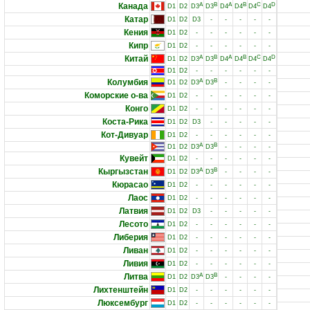
Канада
A
B
A
B
C
D
D1
D2
D3
D3
D4
D4
D4
D4
Катар
D1
D2
D3
-
-
-
-
-
Кения
D1
D2
-
-
-
-
-
-
Кипр
D1
D2
-
-
-
-
-
-
Китай
A
B
A
B
C
D
D1
D2
D3
D3
D4
D4
D4
D4
D1
D2
-
-
-
-
-
-
Колумбия
A
B
D1
D2
D3
D3
-
-
-
-
Коморские о-ва
D1
D2
-
-
-
-
-
-
Конго
D1
D2
-
-
-
-
-
-
Коста-Рика
D1
D2
D3
-
-
-
-
-
Кот-Дивуар
D1
D2
-
-
-
-
-
-
A
B
D1
D2
D3
D3
-
-
-
-
Кувейт
D1
D2
-
-
-
-
-
-
Кыргызстан
A
B
D1
D2
D3
D3
-
-
-
-
Кюрасао
D1
D2
-
-
-
-
-
-
Лаос
D1
D2
-
-
-
-
-
-
Латвия
D1
D2
D3
-
-
-
-
-
Лесото
D1
D2
-
-
-
-
-
-
Либерия
D1
D2
-
-
-
-
-
-
Ливан
D1
D2
-
-
-
-
-
-
Ливия
D1
D2
-
-
-
-
-
-
Литва
A
B
D1
D2
D3
D3
-
-
-
-
Лихтенштейн
D1
D2
-
-
-
-
-
-
Люксембург
D1
D2
-
-
-
-
-
-