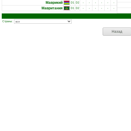
Маврикий
D1
D2
-
-
-
-
-
-
Мавритания
D1
D2
-
-
-
-
-
-
Страны:
Назад