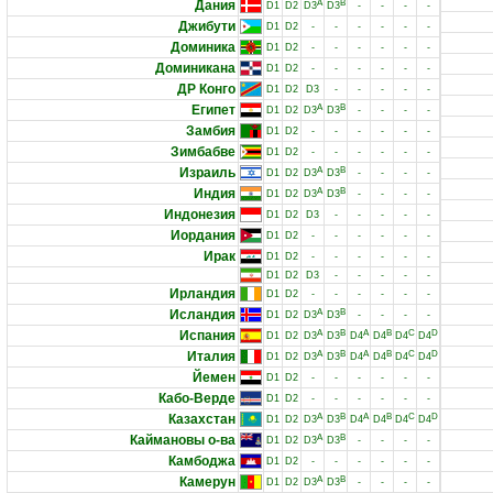
Дания
A
B
D1
D2
D3
D3
-
-
-
-
Джибути
D1
D2
-
-
-
-
-
-
Доминика
D1
D2
-
-
-
-
-
-
Доминикана
D1
D2
-
-
-
-
-
-
ДР Конго
D1
D2
D3
-
-
-
-
-
Египет
A
B
D1
D2
D3
D3
-
-
-
-
Замбия
D1
D2
-
-
-
-
-
-
Зимбабве
D1
D2
-
-
-
-
-
-
Израиль
A
B
D1
D2
D3
D3
-
-
-
-
Индия
A
B
D1
D2
D3
D3
-
-
-
-
Индонезия
D1
D2
D3
-
-
-
-
-
Иордания
D1
D2
-
-
-
-
-
-
Ирак
D1
D2
-
-
-
-
-
-
D1
D2
D3
-
-
-
-
-
Ирландия
D1
D2
-
-
-
-
-
-
Исландия
A
B
D1
D2
D3
D3
-
-
-
-
Испания
A
B
A
B
C
D
D1
D2
D3
D3
D4
D4
D4
D4
Италия
A
B
A
B
C
D
D1
D2
D3
D3
D4
D4
D4
D4
Йемен
D1
D2
-
-
-
-
-
-
Кабо-Верде
D1
D2
-
-
-
-
-
-
Казахстан
A
B
A
B
C
D
D1
D2
D3
D3
D4
D4
D4
D4
Каймановы о-ва
A
B
D1
D2
D3
D3
-
-
-
-
Камбоджа
D1
D2
-
-
-
-
-
-
Камерун
A
B
D1
D2
D3
D3
-
-
-
-