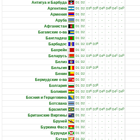
Антигуа и Барбуда
D1
D2
-
-
-
-
-
-
Аргентина
A
B
A
B
C
D
D1
D2
D3
D3
D4
D4
D4
D4
Армения
D1
D2
-
-
-
-
-
-
Аруба
D1
D2
-
-
-
-
-
-
Афганистан
D1
D2
-
-
-
-
-
-
Багамские о-ва
D1
D2
-
-
-
-
-
-
Бангладеш
D1
D2
-
-
-
-
-
-
Барбадос
A
B
D1
D2
D3
D3
-
-
-
-
Бахрейн
D1
D2
-
-
-
-
-
-
Беларусь
A
B
A
B
C
D
D1
D2
D3
D3
D4
D4
D4
D4
Белиз
D1
D2
-
-
-
-
-
-
Бельгия
A
B
D1
D2
D3
D3
-
-
-
-
Бенин
D1
D2
-
-
-
-
-
-
Бермудские о-ва
D1
D2
-
-
-
-
-
-
Болгария
A
B
D1
D2
D3
D3
-
-
-
-
Боливия
A
B
A
B
C
D
D1
D2
D3
D3
D4
D4
D4
D4
Босния и Герцеговина
D1
D2
D3
-
-
-
-
-
Ботсвана
D1
D2
-
-
-
-
-
-
Бразилия
A
B
A
B
C
D
D1
D2
D3
D3
D4
D4
D4
D4
Британские Виргины
D1
D2
-
-
-
-
-
-
Бруней
D1
D2
-
-
-
-
-
-
Буркина Фасо
D1
D2
-
-
-
-
-
-
Бурунди
D1
D2
-
-
-
-
-
-
Бутан
D1
D2
-
-
-
-
-
-