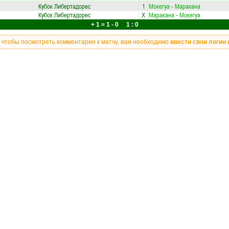
Кубок Либертадорес
1
Мокегуа
-
Маракана
Кубок Либертадорес
X
Маракана
-
Мокегуа
+ 1 = 1 - 0 1 : 0
, чтобы посмотреть комментарии к матчу, вам необходимо
ввести свои логин 