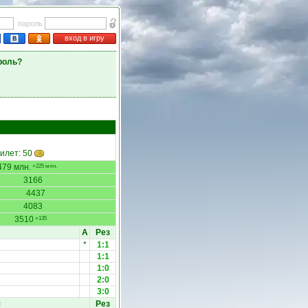
пароль
вход в игру
роль?
Билет: 50
479 млн.
+225 млн.
3166
4437
4083
3510
+135
А
Рез
*
1:1
1:1
1:0
2:0
3:0
ч
Рез