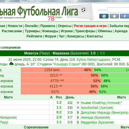
логин
ная
|
Новости
|
Онлайн
|
Правила
|
Опросы
|
Регистрация в игре
|
Забыли па
Расписание
|
Турниры
|
Команды
|
Игроки
|
Трансферы
|
Обмены
|
Аренда
Рейтинги
|
Форум
|
Чат
|
Конкурсы
|
Контакты
 соперников
Мокегуа
(Перу)
-
Маракана
(Бразилия)
1:0
|
0:0
31 июля 2025, 22:00. Сезон 74. День 119.
Кубок Либертадорес
, РСМ.
годы:
дождь, 4-
10°
. Стадион "
Альардо Сория
" (90 000). Зрителей: 90 000. 
д
1254 млн.
46%
54%
1
нд
3213
50%
50%
+47
 игроков
4779
52%
48%
+342
 игроков
4113
50%
50%
+30
 игроков
3375
49%
51%
Матч
А
Рез
День
Матч
332
Н
Нымме Юнайтед (Эстония)
*
1:2
330
Н
Аркобкобай (Эритрея)
1:1
319
В
Депортиво Миранда (Венесуэла)
0:2
 Каледония)
317
В
Авенида (Бразилия)
2:0
(Перу)
315
В
Мадурейра (Бразилия)
1:1
Соревнование
Мат