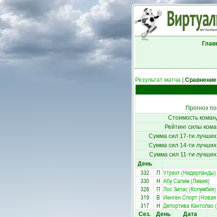
Глав
Результат матча
|
Сравнение
Прогноз по
Стоимость коман
Рейтинг силы кома
Сумма сил 17-ти лучших
Сумма сил 14-ти лучших
Сумма сил 11-ти лучших
День
332
П
Утрехт (Нидерланды)
330
Н
Абу Салим (Ливия)
328
П
Лос Зипас (Колумбия)
319
В
Иенген Спорт (Новая
317
Н
Депортива Кантолао 
Сез.
День
Дата