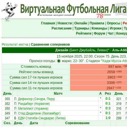
Главная
|
Новости
|
Онлайн
|
Правила
|
Опросы
|
Ре
Расписание
|
Турниры
|
Команды
|
Игроки
|
Т
Рейтинги
|
Форум
|
Чат
|
Конку
Результат матча
|
Сравнение соперников
Джвайя
(Бинт-Джубайль, Ливан)*
-
Аль-Абб
15 ноября 2025, 22:00. Сезон 75. День 223
Прогноз погоды:
жарко, 22-
30°
. Стадион "
Хадж Мусса Аб
Стоимость команд
997 млн.
+58
Рейтинг силы команд
2658
+1083
Сумма сил 17-ти лучших игроков
3903
+1634
Сумма сил 14-ти лучших игроков
3398
+1373
Сумма сил 11-ти лучших игроков
2847
+1132
День
Матч
А
Рез
День
355
П
Дефенсор (Сечура, Перу)
321
*
0:1
352
П
Рандаберг (Норвегия)
319
0:1
350
П
Металлист (Украина)
316
*
0:3
349
П
Стад Дюделанж (Люксембург)
311
*
0:1
347
В
ЕДМ Статиба-Сяндварис (Литва)
299
1:0
Сез.
День
Дата
Соревнование