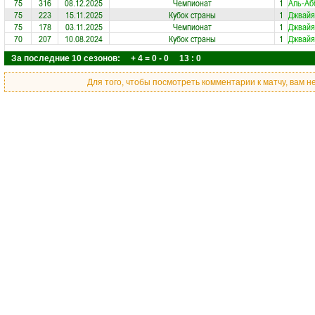
75
316
08.12.2025
Чемпионат
1
Аль-Аб
75
223
15.11.2025
Кубок страны
1
Джвайя
75
178
03.11.2025
Чемпионат
1
Джвайя
70
207
10.08.2024
Кубок страны
1
Джвайя
За последние 10 сезонов: + 4 = 0 - 0 13 : 0
Для того, чтобы посмотреть комментарии к матчу, вам 