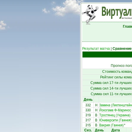
Глав
Результат матча
|
Сравнение
Прогноз пог
Стоимость коман
Рейтинг силы кома
Сумма сил 17-ти лучших
Сумма сил 14-ти лучших
Сумма сил 11-ти лучших
День
332
Н
Замина (Лихтенштейн
330
Н
Йокогама Ф-Маринос 
319
В
Тростянец (Украина)
317
В
Юниверсити (Гвинея)
315
В
Вакрия (Гвинея)
*
Сез.
День
Дата