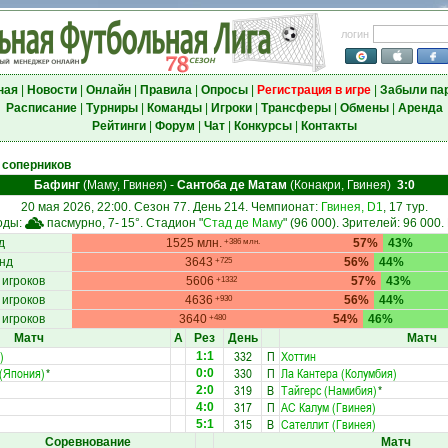
логин
ная
|
Новости
|
Онлайн
|
Правила
|
Опросы
|
Регистрация в игре
|
Забыли па
Расписание
|
Турниры
|
Команды
|
Игроки
|
Трансферы
|
Обмены
|
Аренда
Рейтинги
|
Форум
|
Чат
|
Конкурсы
|
Контакты
 соперников
Бафинг
(Маму, Гвинея)
-
Сантоба де Матам
(Конакри, Гвинея)
3:0
20 мая 2026, 22:00. Сезон 77. День 214. Чемпионат:
Гвинея, D1
, 17 тур.
оды:
пасмурно, 7-
15°
. Стадион "
Стад де Маму
" (96 000). Зрителей: 96 000.
д
1525 млн.
57%
43%
+386 млн.
нд
3643
56%
44%
+725
 игроков
5606
57%
43%
+1332
 игроков
4636
56%
44%
+930
 игроков
3640
54%
46%
+480
Матч
А
Рез
День
Матч
)
332
П
Хоттин
1:1
(Япония)
*
330
П
Ла Кантера (Колумбия)
0:0
319
В
Тайгерс (Намибия)
*
2:0
317
П
АС Калум (Гвинея)
4:0
315
В
Сателлит (Гвинея)
5:1
Соревнование
Матч