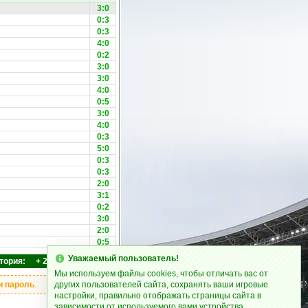
3:0
0:3
0:3
4:0
0:2
3:0
3:0
4:0
0:5
3:0
4:0
0:3
5:0
0:3
0:3
2:0
3:1
0:2
3:0
2:0
0:5
Уважаемый пользователь!
тория: + 28 = 0 - 0 92 : 2
Мы используем файлы cookies, чтобы отличать вас от
и пароль
.
других пользователей сайта, сохранять ваши игровые
настройки, правильно отображать страницы сайта в
зависимости от используемого вами устройства.