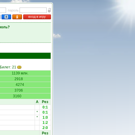
пароль
вход в игру
роль?
 Билет: 21
1139 млн.
2918
4274
3706
3160
А
Рез
0:1
*
0:1
*
1:0
1:2
2:0
Рез