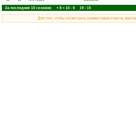
За последние 10 сезонов: + 8 = 10 - 6 19 : 15
Для того, чтобы посмотреть комментарии к матчу, вам 