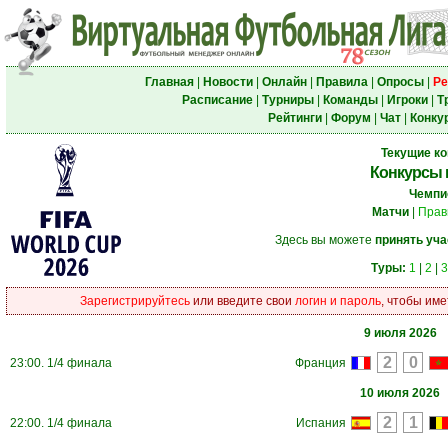
Главная
|
Новости
|
Онлайн
|
Правила
|
Опросы
|
Ре
Расписание
|
Турниры
|
Команды
|
Игроки
|
Т
Рейтинги
|
Форум
|
Чат
|
Конку
Текущие к
Конкурсы 
Чемпи
Матчи
|
Прав
Здесь вы можете
принять уча
Туры:
1
|
2
|
3
Зарегистрируйтесь
или введите свои
логин и пароль
, чтобы име
9 июля 2026
23:00. 1/4 финала
Франция
10 июля 2026
22:00. 1/4 финала
Испания