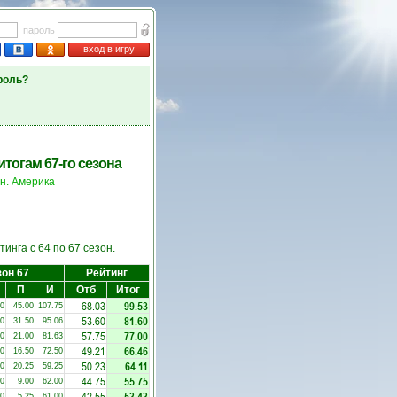
пароль
вход в игру
роль?
тогам 67-го сезона
н. Америка
инга с 64 по 67 сезон.
он 67
Рейтинг
П
И
Отб
Итог
68.03
99.53
00
45.00
107.75
53.60
81.60
50
31.50
95.06
57.75
77.00
50
21.00
81.63
49.21
66.46
00
16.50
72.50
50.23
64.11
50
20.25
59.25
44.75
55.75
00
9.00
62.00
42.55
53.43
50
5.25
61.00