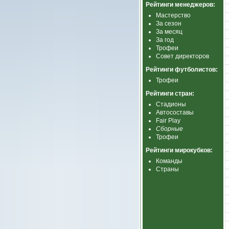
Рейтинги менеджеров:
Мастерство
За сезон
За месяц
За год
Трофеи
Совет директоров
Рейтинги футболистов:
Трофеи
Рейтинги стран:
Стадионы
Автосоставы
Fair Play
Сборные
Трофеи
Рейтинги мирокубков:
Команды
Страны