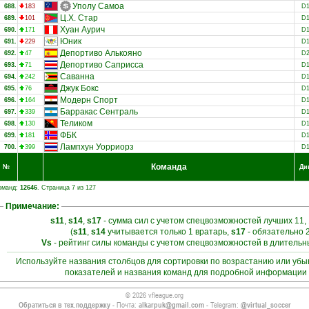
Уполу Самоа
688.
183
D
Ц.Х. Стар
689.
101
D
Хуан Аурич
690.
171
D
Юник
691.
229
D
Депортиво Алькояно
692.
47
D
Депортиво Саприсса
693.
71
D
Саванна
694.
242
D
Джук Бокс
695.
76
D
Модерн Спорт
696.
164
D
Барракас Сентраль
697.
339
D
Теликом
698.
130
D
ФБК
699.
181
D
Лампхун Уорриорз
700.
399
D
Команда
№
Ди
оманд:
12646
. Страница 7 из 127
Примечание:
s11
,
s14
,
s17
- сумма сил с учетом спецвозможностей лучших 11, 
(
s11
,
s14
учитывается только 1 вратарь,
s17
- обязательно 
Vs
- рейтинг силы команды с учетом спецвозможностей в длитель
Используйте названия столбцов для сортировки по возрастанию или уб
показателей и названия команд для подробной информации 
© 2026 vfleague.org
Обратиться в тех.поддержку
- Почта:
alkarpuk@gmail.com
- Telegram:
@virtual_soccer