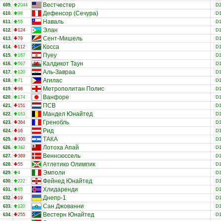
Вестчестер
609.
2044
D
Дефенсор (Сечура)
610.
98
D
Наваль
611.
55
D
Элан
612.
124
D
Сент-Мишель
613.
79
D
Косса
614.
112
D
Пуеу
615.
167
D
Калдикот Таун
616.
567
D
Аль-Завраа
617.
120
D
Агилас
618.
71
D
Метрополитан Полис
619.
98
D
Ванфоре
620.
174
D
ПСВ
621.
151
D
Мандел Юнайтед
622.
163
D
Гренобль
623.
364
D
Рид
624.
16
D
ТАКА
625.
300
D
Лотоха Апай
626.
342
D
Веннсюссель
627.
369
D
Атлетико Олимпик
628.
55
D
Эмполи
629.
4
D
Фейнед Юнайтед
630.
222
D
Хлидаренди
631.
65
D
Днепр-1
632.
19
D
Сан Джованни
633.
120
D
Вестерн Юнайтед
634.
255
D