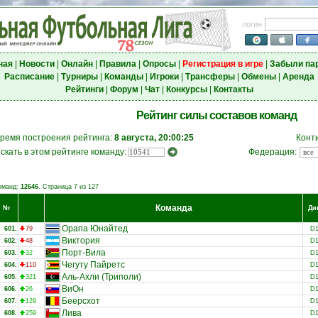
логин
ная
|
Новости
|
Онлайн
|
Правила
|
Опросы
|
Регистрация в игре
|
Забыли па
Расписание
|
Турниры
|
Команды
|
Игроки
|
Трансферы
|
Обмены
|
Аренда
Рейтинги
|
Форум
|
Чат
|
Конкурсы
|
Контакты
Рейтинг силы составов команд
ремя построения рейтинга:
8 августа, 20:00:25
Конт
скать в этом рейтинге команду:
Федерация:
оманд:
12646
. Страница 7 из 127
Команда
№
Ди
Орапа Юнайтед
601.
79
D
Виктория
602.
48
D
Порт-Вила
603.
32
D
Чегуту Пайретс
604.
110
D
Аль-Ахли (Триполи)
605.
321
D
ВиОн
606.
26
D
Беерсхот
607.
129
D
Лива
608.
259
D