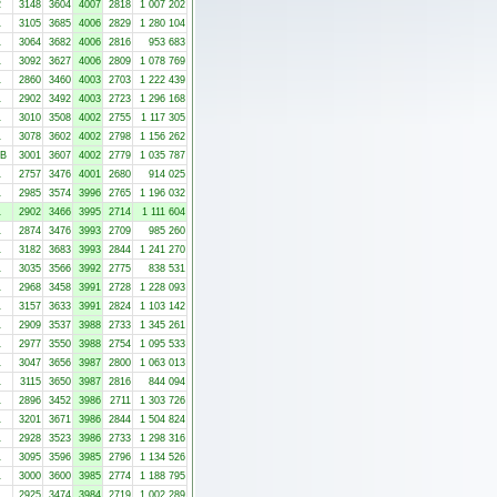
2
3148
3604
4007
2818
1 007 202
1
3105
3685
4006
2829
1 280 104
1
3064
3682
4006
2816
953 683
1
3092
3627
4006
2809
1 078 769
1
2860
3460
4003
2703
1 222 439
1
2902
3492
4003
2723
1 296 168
1
3010
3508
4002
2755
1 117 305
1
3078
3602
4002
2798
1 156 262
-B
3001
3607
4002
2779
1 035 787
1
2757
3476
4001
2680
914 025
1
2985
3574
3996
2765
1 196 032
1
2902
3466
3995
2714
1 111 604
1
2874
3476
3993
2709
985 260
1
3182
3683
3993
2844
1 241 270
1
3035
3566
3992
2775
838 531
1
2968
3458
3991
2728
1 228 093
1
3157
3633
3991
2824
1 103 142
1
2909
3537
3988
2733
1 345 261
1
2977
3550
3988
2754
1 095 533
1
3047
3656
3987
2800
1 063 013
1
3115
3650
3987
2816
844 094
1
2896
3452
3986
2711
1 303 726
1
3201
3671
3986
2844
1 504 824
1
2928
3523
3986
2733
1 298 316
1
3095
3596
3985
2796
1 134 526
1
3000
3600
3985
2774
1 188 795
1
2925
3474
3984
2719
1 002 289