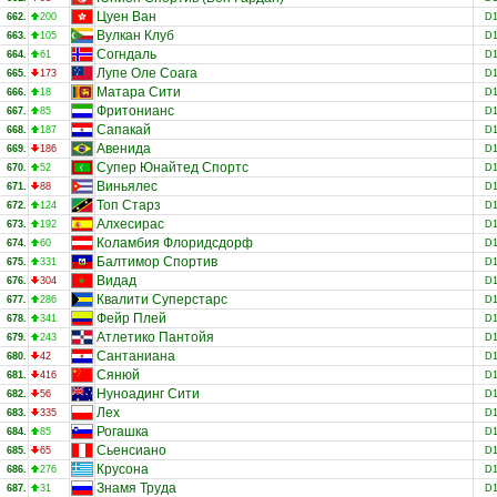
Цуен Ван
662.
200
D
Вулкан Клуб
663.
105
D
Согндаль
664.
61
D
Лупе Оле Соага
665.
173
D
Матара Сити
666.
18
D
Фритонианс
667.
85
D
Сапакай
668.
187
D
Авенида
669.
186
D
Супер Юнайтед Спортс
670.
52
D
Виньялес
671.
88
D
Топ Старз
672.
124
D
Алхесирас
673.
192
D
Коламбия Флоридсдорф
674.
60
D
Балтимор Спортив
675.
331
D
Видад
676.
304
D
Квалити Суперстарс
677.
286
D
Фейр Плей
678.
341
D
Атлетико Пантойя
679.
243
D
Сантаниана
680.
42
D
Сянюй
681.
416
D
Нуноадинг Сити
682.
56
D
Лех
683.
335
D
Рогашка
684.
85
D
Сьенсиано
685.
65
D
Крусона
686.
276
D
Знамя Труда
687.
31
D