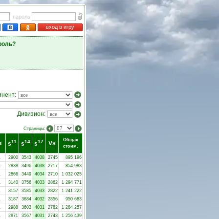
пароль
вход в игру
роль?
инент:
Дивизион:
Страницы:
Общая
11
14
17
Vs
s
s
s
в
стоим.
1
2900
3543
4038
2745
895 196
1
2838
3496
4038
2717
854 983
1
2866
3449
4034
2710
1 032 025
1
3140
3756
4033
2862
1 294 771
1
3157
3585
4033
2822
1 241 222
1
3187
3684
4032
2856
950 683
1
2988
3603
4031
2782
1 284 257
1
2871
3567
4031
2743
1 256 439