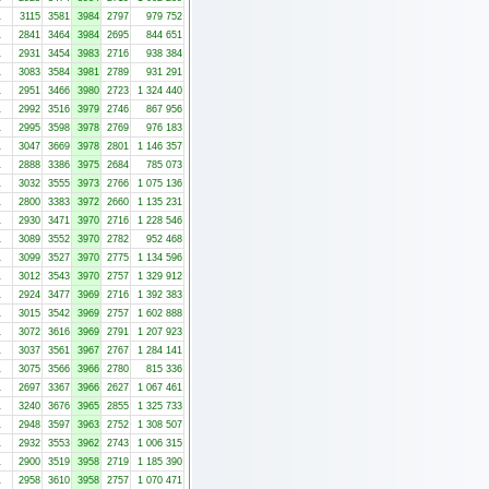
1
3115
3581
3984
2797
979 752
1
2841
3464
3984
2695
844 651
1
2931
3454
3983
2716
938 384
1
3083
3584
3981
2789
931 291
1
2951
3466
3980
2723
1 324 440
1
2992
3516
3979
2746
867 956
1
2995
3598
3978
2769
976 183
1
3047
3669
3978
2801
1 146 357
1
2888
3386
3975
2684
785 073
1
3032
3555
3973
2766
1 075 136
1
2800
3383
3972
2660
1 135 231
1
2930
3471
3970
2716
1 228 546
1
3089
3552
3970
2782
952 468
1
3099
3527
3970
2775
1 134 596
1
3012
3543
3970
2757
1 329 912
1
2924
3477
3969
2716
1 392 383
1
3015
3542
3969
2757
1 602 888
1
3072
3616
3969
2791
1 207 923
1
3037
3561
3967
2767
1 284 141
1
3075
3566
3966
2780
815 336
1
2697
3367
3966
2627
1 067 461
1
3240
3676
3965
2855
1 325 733
1
2948
3597
3963
2752
1 308 507
1
2932
3553
3962
2743
1 006 315
1
2900
3519
3958
2719
1 185 390
1
2958
3610
3958
2757
1 070 471