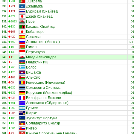
Эштрела
635.
231
D
Джадидка
636.
221
D
Бурирам Юнайтед
637.
121
D
Джеф Юнайтед
638.
379
D
Пуре
639.
2023
D
Касама Юнайтед
640.
130
D
Кобалторе
641.
167
D
Севилья
642.
420
D
Локомотив (Москва)
643.
660
D3
Гомель
644.
16
D
Персипура
645.
130
D
Молд Александра
646.
110
D
Гянджлик ИК
647.
2
D
Волос
648.
265
D
Вишакха
649.
125
D
Аль-Сиб
650.
108
D
Ренессанс (Нджамена)
651.
59
D
Секьюрити Системс
652.
239
D
Боруссия (Менхенгладбах)
653.
332
D
Вильфранш-Божоле
654.
434
D
Ассюриска (Сёдертелье)
655.
561
D
Гуэмес
656.
352
D
Шаркс
657.
205
D
Хубентут Фортуна
658.
105
D
Солидаритэ Сколэр
659.
133
D
Интер
660.
304
D
Юнион Спортив (Бен Гардан)
661.
93
D