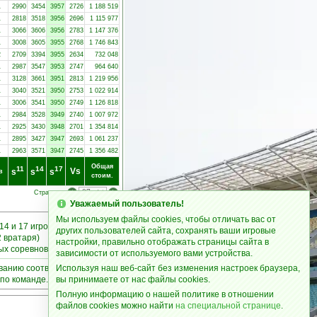
1
2990
3454
3957
2726
1 188 519
1
2818
3518
3956
2696
1 115 977
1
3066
3606
3956
2783
1 147 376
1
3008
3605
3955
2768
1 746 843
2
2709
3394
3955
2634
732 048
1
2987
3547
3953
2747
964 640
1
3128
3661
3951
2813
1 219 956
1
3040
3521
3950
2753
1 022 914
1
3006
3541
3950
2749
1 126 818
1
2984
3528
3949
2740
1 007 972
1
2925
3430
3948
2701
1 354 814
1
2895
3427
3947
2693
1 061 237
1
2963
3571
3947
2745
1 356 482
Общая
11
14
17
Vs
s
s
s
в
стоим.
Страницы:
Уважаемый пользователь!
Мы используем файлы cookies, чтобы отличать вас от
14 и 17 игроков
других пользователей сайта, сохранять ваши игровые
2 вратаря)
настройки, правильно отображать страницы сайта в
ных соревнованиях
зависимости от используемого вами устройства.
ыванию соответствующих
Используя наш веб-сайт без изменения настроек браузера,
по команде.
вы принимаете от нас файлы cookies.
Полную информацию о нашей политике в отношении
файлов cookies можно найти
на специальной странице
.