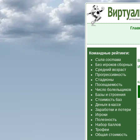
Глав
Командные рейтинги:
Сила состава
В
Без игроков сборных
И
Средний возраст
Прогрессивность
Стадионы
К
Посещаемость
Число болельщиков
Базы и строения
Стоимость баз
Деньги в кассе
Заработки и потери
Игроки
Полезность
Набор баллов
Трофеи
Общая стоимость