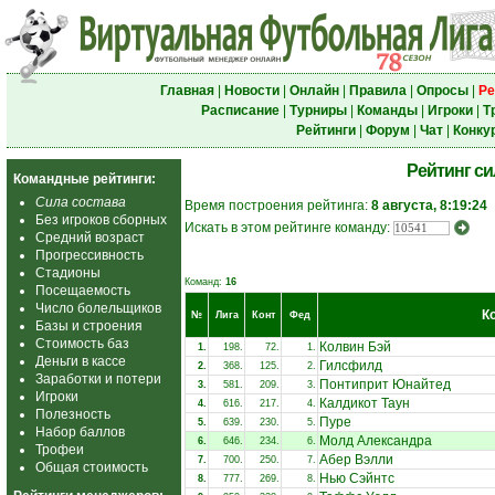
Главная
|
Новости
|
Онлайн
|
Правила
|
Опросы
|
Ре
Расписание
|
Турниры
|
Команды
|
Игроки
|
Т
Рейтинги
|
Форум
|
Чат
|
Конку
Рейтинг с
Командные рейтинги:
Сила состава
Время построения рейтинга:
8 августа, 8:19:24
Без игроков сборных
Искать в этом рейтинге команду:
Средний возраст
Прогрессивность
Стадионы
Команд:
16
Посещаемость
Число болельщиков
К
№
Лига
Конт
Фед
Базы и строения
Стоимость баз
Колвин Бэй
1.
198.
72.
1.
Деньги в кассе
Гилсфилд
2.
368.
125.
2.
Заработки и потери
Понтиприт Юнайтед
3.
581.
209.
3.
Игроки
Калдикот Таун
4.
616.
217.
4.
Полезность
Пуре
5.
639.
230.
5.
Набор баллов
Молд Александра
6.
646.
234.
6.
Трофеи
Абер Вэлли
7.
700.
250.
7.
Общая стоимость
Нью Сэйнтс
8.
777.
269.
8.