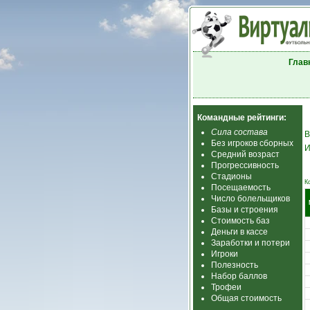
Глав
Командные рейтинги:
Сила состава
В
Без игроков сборных
И
Средний возраст
Прогрессивность
Стадионы
К
Посещаемость
Число болельщиков
Базы и строения
Стоимость баз
Деньги в кассе
Заработки и потери
Игроки
Полезность
Набор баллов
Трофеи
Общая стоимость