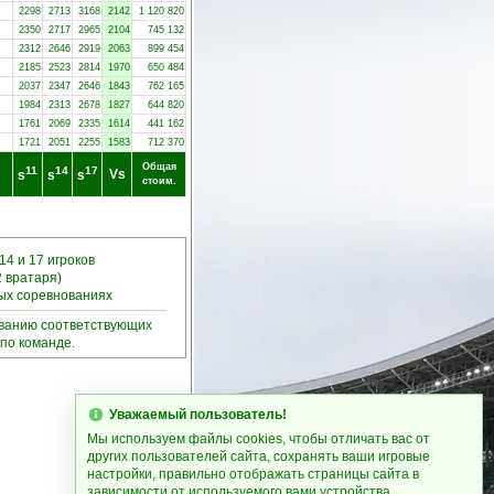
2298
2713
3168
2142
1 120 820
2350
2717
2965
2104
745 132
2312
2646
2919
2063
899 454
2185
2523
2814
1970
650 484
2037
2347
2646
1843
762 165
1984
2313
2678
1827
644 820
1761
2069
2335
1614
441 162
1721
2051
2255
1583
712 370
Общая
11
14
17
Vs
s
s
s
стоим.
14 и 17 игроков
2 вратаря)
ных соревнованиях
ыванию соответствующих
по команде.
Уважаемый пользователь!
Мы используем файлы cookies, чтобы отличать вас от
других пользователей сайта, сохранять ваши игровые
настройки, правильно отображать страницы сайта в
зависимости от используемого вами устройства.