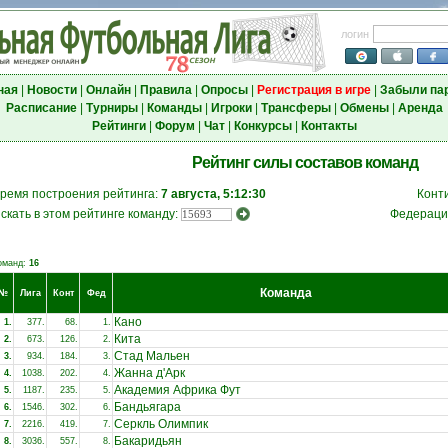
логин
ная
|
Новости
|
Онлайн
|
Правила
|
Опросы
|
Регистрация в игре
|
Забыли па
Расписание
|
Турниры
|
Команды
|
Игроки
|
Трансферы
|
Обмены
|
Аренда
Рейтинги
|
Форум
|
Чат
|
Конкурсы
|
Контакты
Рейтинг силы составов команд
ремя построения рейтинга:
7 августа, 5:12:30
Конт
скать в этом рейтинге команду:
Федераци
оманд:
16
Команда
№
Лига
Конт
Фед
Кано
1.
377.
68.
1.
Кита
2.
673.
126.
2.
Стад Мальен
3.
934.
184.
3.
Жанна д'Арк
4.
1038.
202.
4.
Академия Африка Фут
5.
1187.
235.
5.
Бандьягара
6.
1546.
302.
6.
Серкль Олимпик
7.
2216.
419.
7.
Бакаридьян
8.
3036.
557.
8.