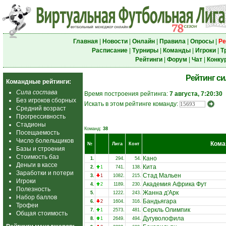
Главная
|
Новости
|
Онлайн
|
Правила
|
Опросы
|
Ре
Расписание
|
Турниры
|
Команды
|
Игроки
|
Т
Рейтинги
|
Форум
|
Чат
|
Конку
Рейтинг с
Командные рейтинги:
Сила состава
Время построения рейтинга:
7 августа, 7:20:30
Без игроков сборных
Искать в этом рейтинге команду:
Средний возраст
Прогрессивность
Стадионы
Команд:
38
Посещаемость
Число болельщиков
Кома
№
Лига
Конт
Базы и строения
Стоимость баз
Кано
1.
294.
54.
Деньги в кассе
Кита
2.
1
741.
138.
Заработки и потери
Стад Мальен
3.
1
1082.
215.
Игроки
Академия Африка Фут
4.
2
1189.
230.
Полезность
Жанна д'Арк
5.
1222.
243.
Набор баллов
Бандьягара
6.
2
1604.
316.
Трофеи
Серкль Олимпик
7.
1
2573.
481.
Общая стоимость
Дугуволофила
8.
1
2649.
494.