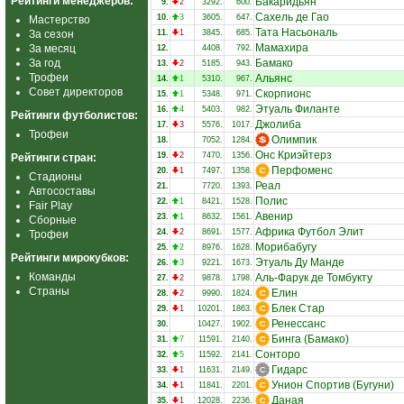
Рейтинги менеджеров:
Бакаридьян
9.
2
3292.
600.
Сахель де Гао
10.
3
3605.
647.
Мастерство
Тата Насьональ
За сезон
11.
1
3845.
685.
Мамахира
За месяц
12.
4408.
792.
За год
Бамако
13.
2
5185.
943.
Трофеи
Альянс
14.
1
5310.
967.
Совет директоров
Скорпионс
15.
1
5348.
971.
Этуаль Филанте
16.
4
5403.
982.
Рейтинги футболистов:
Джолиба
17.
3
5576.
1017.
Трофеи
Олимпик
18.
7052.
1284.
Онс Криэйтерз
19.
2
7470.
1356.
Рейтинги стран:
Перфоменс
20.
1
7497.
1358.
Стадионы
Реал
21.
7720.
1393.
Автосоставы
Полис
22.
1
8421.
1528.
Fair Play
Авенир
23.
1
8632.
1561.
Сборные
Африка Футбол Элит
24.
2
8691.
1577.
Трофеи
Морибабугу
25.
2
8976.
1628.
Рейтинги мирокубков:
Этуаль Ду Манде
26.
3
9221.
1673.
Команды
Аль-Фарук де Томбукту
27.
2
9878.
1798.
Страны
Елин
28.
2
9990.
1824.
Блек Стар
29.
1
10201.
1863.
Ренессанс
30.
10427.
1902.
Бинга (Бамако)
31.
7
11591.
2140.
Сонторо
32.
5
11592.
2141.
Гидарс
33.
1
11631.
2149.
Унион Спортив (Бугуни)
34.
1
11841.
2201.
Даная
35.
1
12028.
2236.