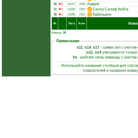
Лафия
36.
5
12157.
2262.
Сентр Салиф Кейта
37.
2
12294.
2297.
Кайезьенн
38.
2
12395.
2321.
Кома
№
Лига
Конт
Команд:
38
Примечание:
s11
,
s14
,
s17
- сумма сил с учетом
(
s11
,
s14
учитывается только
Vs
- рейтинг силы команды с учетом
Используйте названия столбцов для сорт
показателей и названия кома