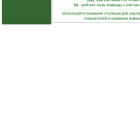
(
s11
,
s14
учитывается только
Vs
- рейтинг силы команды с учетом
Используйте названия столбцов для сорт
показателей и названия кома