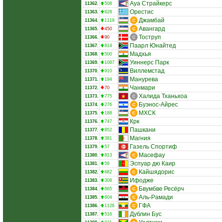
Ауа Страйкерс
11362.
508
Орестис
11363.
628
Джамбай
11364.
1119
Авангард
11365.
450
Тоструп
11366.
90
Паарл Юнайтед
11367.
814
Мадхья
11368.
500
Уиннерс Парк
11369.
1087
Виллемстад
11370.
910
Манурева
11371.
194
Чанмари
11372.
70
Халида Тханьхоа
11373.
775
Буэнос-Айрес
11374.
276
МХСК
11375.
188
Крк
11376.
747
Пашкани
11377.
852
Магния
11378.
381
Газель Спортиф
11379.
57
Масефау
11380.
813
Эспуар дю Каир
11381.
59
Кайшядорис
11382.
682
Ифодже
11383.
308
Бвумбве Ресёрч
11384.
665
Аль-Рамади
11385.
604
ГФА
11386.
1126
Дублин Бус
11387.
516