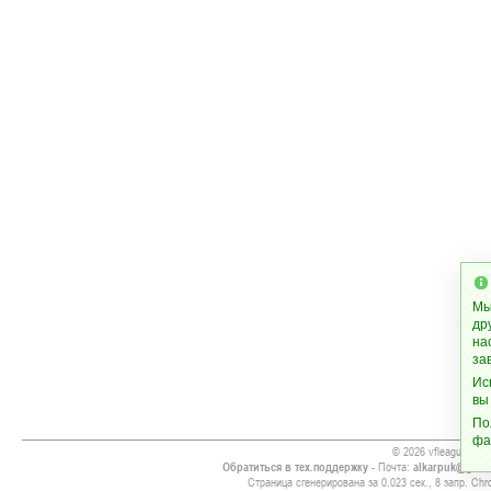
Мы
др
на
за
Ис
вы
По
фа
© 2026 vfleague.org
Обратиться в тех.поддержку
- Почта:
alkarpuk@gmai
Страница сгенерирована за 0.023 сек., 8 запр. Chro