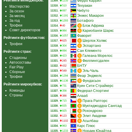
Рейтинги менеджеров:
Ферро Каррил
11309.
1235
Техуакан
11310.
510
Мастерство
Чибуто
За сезон
11311.
697
Энжес Макарон
За месяц
11312.
1191
За год
Ботафого
11313.
1293
Трофеи
Блэк Африка
11314.
40
Совет директоров
Кариобанги Шаркс
11315.
984
Фаворит
11316.
1057
Рейтинги футболистов:
Шерлок Холмс
11317.
625
Трофеи
Эспартано
11318.
304
Сан Клементо
11319.
694
Рейтинги стран:
Галеана Морелос
11320.
423
Стадионы
Фюллингсдален
11321.
245
Автосоставы
БНТУ
11322.
432
Fair Play
Эль-Чаль
11323.
549
Сборные
Феар Энджелс
11324.
1294
Трофеи
Фундасьон
11325.
1136
Рейтинги мирокубков:
Куин Сити Страйкерс
11326.
731
Команды
Федерал Спортинг
11327.
356
Страны
Алааб
11328.
386
Прага Рапторс
11329.
715
Муктиджоддха Сангсад
11330.
835
Рохондрохо
11331.
925
Элит Академи
11332.
123
Асылбаш
11333.
1102
Карс Плюс
11334.
963
Нордик Юнайтед
11335.
1233