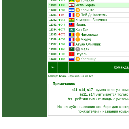
Уолтхэм
11388.
921
Исла Бордж
11389.
130
Коринто
11390.
587
Пей Де Кассель
11391.
49
Комерсио Бермехо
11392.
348
Илань
11393.
944
Хин Таи
11394.
677
Чиксереда
11395.
670
Мюлуз
11396.
658
Авуан Олимпик
11397.
401
Маяк
11398.
168
Этуаль
11399.
303
Креснице
11400.
186
Команда
№
Команд:
12646
. Страница 114 из 127
Примечание:
s11
,
s14
,
s17
- сумма сил с учетом
(
s11
,
s14
учитывается только
Vs
- рейтинг силы команды с учетом
Используйте названия столбцов для сорт
показателей и названия кома