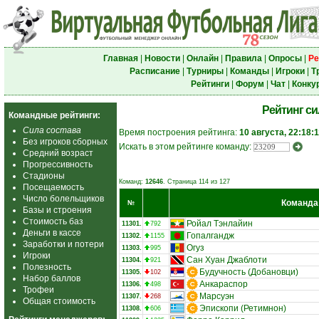
Главная
|
Новости
|
Онлайн
|
Правила
|
Опросы
|
Ре
Расписание
|
Турниры
|
Команды
|
Игроки
|
Т
Рейтинги
|
Форум
|
Чат
|
Конку
Рейтинг с
Командные рейтинги:
Сила состава
Время построения рейтинга:
10 августа, 22:18:
Без игроков сборных
Искать в этом рейтинге команду:
Средний возраст
Прогрессивность
Стадионы
Команд:
12646
. Страница 114 из 127
Посещаемость
Число болельщиков
Команда
№
Базы и строения
Стоимость баз
Ройал Тэнлайин
11301.
792
Деньги в кассе
Гопалгандж
11302.
1155
Заработки и потери
Огуз
11303.
995
Игроки
Сан Хуан Джаблоти
11304.
921
Полезность
Будучность (Добановци)
11305.
102
Набор баллов
Анкараспор
11306.
498
Трофеи
Марсуэн
11307.
268
Общая стоимость
Эпископи (Ретимнон)
11308.
606