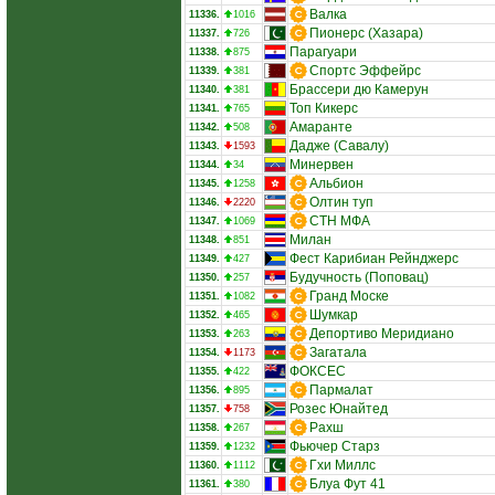
Валка
11336.
1016
Пионерс (Хазара)
11337.
726
Парагуари
11338.
875
Спортс Эффейрс
11339.
381
Брассери дю Камерун
11340.
381
Топ Кикерс
11341.
765
Амаранте
11342.
508
Дадже (Савалу)
11343.
1593
Минервен
11344.
34
Альбион
11345.
1258
Олтин туп
11346.
2220
СТН МФА
11347.
1069
Милан
11348.
851
Фест Карибиан Рейнджерс
11349.
427
Будучность (Поповац)
11350.
257
Гранд Моске
11351.
1082
Шумкар
11352.
465
Депортиво Меридиано
11353.
263
Загатала
11354.
1173
ФОКСЕС
11355.
422
Пармалат
11356.
895
Розес Юнайтед
11357.
758
Рахш
11358.
267
Фьючер Старз
11359.
1232
Гхи Миллс
11360.
1112
Блуа Фут 41
11361.
380