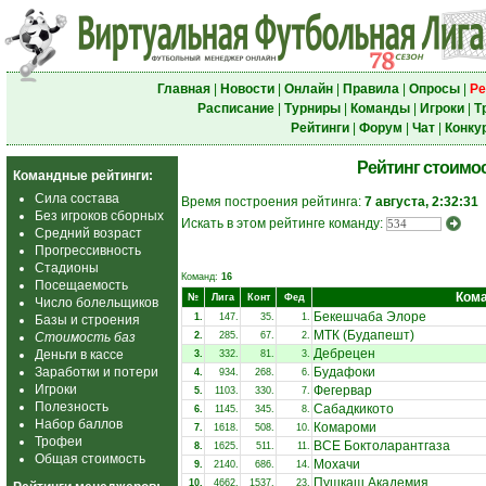
Главная
|
Новости
|
Онлайн
|
Правила
|
Опросы
|
Ре
Расписание
|
Турниры
|
Команды
|
Игроки
|
Т
Рейтинги
|
Форум
|
Чат
|
Конку
Рейтинг стоимо
Командные рейтинги:
Сила состава
Время построения рейтинга:
7 августа, 2:32:31
Без игроков сборных
Искать в этом рейтинге команду:
Средний возраст
Прогрессивность
Стадионы
Команд:
16
Посещаемость
Ком
№
Лига
Конт
Фед
Число болельщиков
Бекешчаба Элоре
1.
147.
35.
1.
Базы и строения
МТК (Будапешт)
Стоимость баз
2.
285.
67.
2.
Дебрецен
Деньги в кассе
3.
332.
81.
3.
Заработки и потери
Будафоки
4.
934.
268.
6.
Игроки
Фегервар
5.
1103.
330.
7.
Полезность
Сабадкикото
6.
1145.
345.
8.
Набор баллов
Комароми
7.
1618.
508.
10.
Трофеи
ВСЕ Боктоларантгаза
8.
1625.
511.
11.
Общая стоимость
Мохачи
9.
2140.
686.
14.
Пушкаш Академия
10.
4662.
1537.
23.