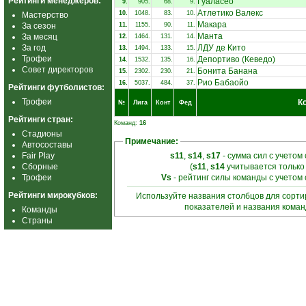
Рейтинги менеджеров:
Гуаласео
9.
905.
68.
9.
Атлетико Валекс
10.
1048.
83.
10.
Мастерство
Макара
За сезон
11.
1155.
90.
11.
Манта
За месяц
12.
1464.
131.
14.
За год
ЛДУ де Кито
13.
1494.
133.
15.
Трофеи
Депортиво (Кеведо)
14.
1532.
135.
16.
Совет директоров
Бонита Банана
15.
2302.
230.
21.
Рио Бабаойо
16.
5037.
484.
37.
Рейтинги футболистов:
Трофеи
К
№
Лига
Конт
Фед
Рейтинги стран:
Команд:
16
Стадионы
Примечание:
Автосоставы
Fair Play
s11
,
s14
,
s17
- сумма сил с учетом
Сборные
(
s11
,
s14
учитывается только
Трофеи
Vs
- рейтинг силы команды с учетом
Рейтинги мирокубков:
Используйте названия столбцов для сорт
показателей и названия кома
Команды
Страны