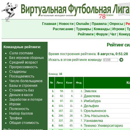
Главная
|
Новости
|
Онлайн
|
Правила
|
Опросы
|
Ре
Расписание
|
Турниры
|
Команды
|
Игроки
|
Т
Рейтинги
|
Форум
|
Чат
|
Конку
Рейтинг с
Командные рейтинги:
Сила состава
Время построения рейтинга:
8 августа, 0:51:28
Без игроков сборных
Искать в этом рейтинге команду:
Средний возраст
Прогрессивность
Стадионы
Команд:
16
Посещаемость
Число болельщиков
К
№
Лига
Конт
Фед
Базы и строения
Стоимость баз
Эмелек
1.
58.
3.
1.
Деньги в кассе
Дакилема
2.
82.
6.
2.
Заработки и потери
Имбабура
3.
97.
10.
3.
Игроки
Дельфин
4.
101.
11.
4.
Полезность
Орельяненсе
5.
167.
22.
5.
Набор баллов
Эль Насьональ
6.
290.
28.
6.
Трофеи
Уанкавилка
7.
337.
29.
7.
Общая стоимость
Текнико Университарио
8.
848.
65.
8.