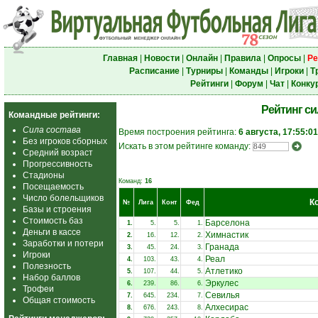
Главная
|
Новости
|
Онлайн
|
Правила
|
Опросы
|
Ре
Расписание
|
Турниры
|
Команды
|
Игроки
|
Т
Рейтинги
|
Форум
|
Чат
|
Конку
Рейтинг с
Командные рейтинги:
Сила состава
Время построения рейтинга:
6 августа, 17:55:01
Без игроков сборных
Искать в этом рейтинге команду:
Средний возраст
Прогрессивность
Стадионы
Команд:
16
Посещаемость
Число болельщиков
К
№
Лига
Конт
Фед
Базы и строения
Стоимость баз
Барселона
1.
5.
5.
1.
Деньги в кассе
Химнастик
2.
16.
12.
2.
Заработки и потери
Гранада
3.
45.
24.
3.
Игроки
Реал
4.
103.
43.
4.
Полезность
Атлетико
5.
107.
44.
5.
Набор баллов
Эркулес
6.
239.
86.
6.
Трофеи
Севилья
7.
645.
234.
7.
Общая стоимость
Алхесирас
8.
676.
243.
8.