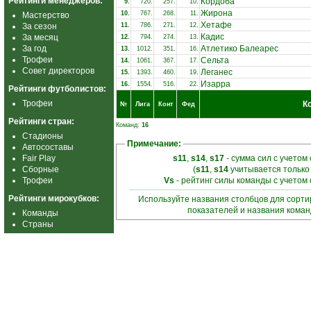
Рейтинги менеджеров:
Кордоба
9.
720.
257.
10.
Жирона
10.
767.
268.
11.
Мастерство
Хетафе
За сезон
11.
786.
271.
12.
Кадис
За месяц
12.
794.
274.
13.
За год
Атлетико Балеарес
13.
1012.
351.
16.
Трофеи
Сельта
14.
1061.
367.
17.
Совет директоров
Леганес
15.
1393.
460.
19.
Изарра
16.
1554.
516.
22.
Рейтинги футболистов:
Трофеи
К
№
Лига
Конт
Фед
Рейтинги стран:
Команд:
16
Стадионы
Примечание:
Автосоставы
Fair Play
s11
,
s14
,
s17
- сумма сил с учетом
Сборные
(
s11
,
s14
учитывается только
Трофеи
Vs
- рейтинг силы команды с учетом
Рейтинги мирокубков:
Используйте названия столбцов для сорт
показателей и названия кома
Команды
Страны