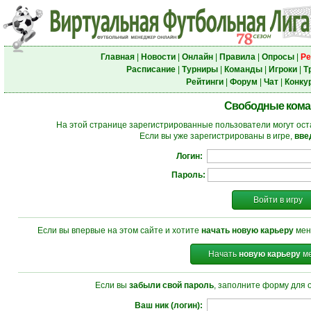
Главная
|
Новости
|
Онлайн
|
Правила
|
Опросы
|
Ре
Расписание
|
Турниры
|
Команды
|
Игроки
|
Т
Рейтинги
|
Форум
|
Чат
|
Конку
Свободные ком
На этой странице зарегистрированные пользователи могут ост
Если вы уже зарегистрированы в игре,
вве
Логин:
Пароль:
Войти в игру
Если вы впервые на этом сайте и хотите
начать новую карьеру
мен
Начать
новую карьеру
ме
Если вы
забыли свой пароль
, заполните форму для 
Ваш ник (логин):