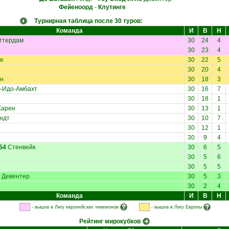
Фейеноорд
-
Клутинге
Турнирная таблица после 30 туров:
Команда
И
В
Н
ттердам
30
24
4
30
23
4
е
30
22
5
30
20
4
н
30
18
3
-Идо-Амбахт
30
16
7
30
18
1
арен
30
13
1
ндт
30
10
7
30
12
1
30
9
4
54
Стенвейк
30
6
5
30
5
6
30
5
5
Девентер
30
5
3
30
2
4
Команда
И
В
Н
- вышла в Лигу европейских чемпионов
- вышла в Лигу Европы
Рейтинг мирокубков