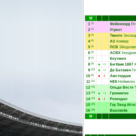
М
1
(1)
Фейеноорд
Ро
2
(2)
Утрехт
3
(3)
Твенте
Энсхед
4
(4)
АЗ
Алкмар
5
(5)
ПСВ
Эйндхове
6
(6)
АСВХ
Хендрик
7
(7)
Клутинге
8
(9)
Би Квик 1887
Х
+1
9
(10)
Де Батавен
Ге
+1
10
(8)
Амстердам
-2
11
(11)
НЕК
Неймеген
12
(12)
Ольде Весте '
13
(14)
Гронинген
+1
14
(13)
Розендал
-1
15
(15)
Гоу Эхед Иглс
16
(16)
Ваалвейк
М