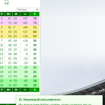
1:2
П
М+
М-
+/-
О
2
67
-
10
+57
76
3
71
-
10
+61
73
3
91
-
7
+84
71
6
42
-
15
+27
64
9
53
-
25
+28
57
7
42
-
24
+18
55
11
48
-
52
-4
55
16
25
-
37
-12
40
13
39
-
39
0
37
17
41
-
54
-13
37
17
27
-
50
-23
31
19
21
-
49
-28
23
19
12
-
50
-38
21
20
13
-
53
-40
20
22
9
-
70
-61
18
24
11
-
67
-56
10
П
М+
М-
+/-
О
Уважаемый пользователь!
Мы используем файлы cookies, чтобы отличать вас от