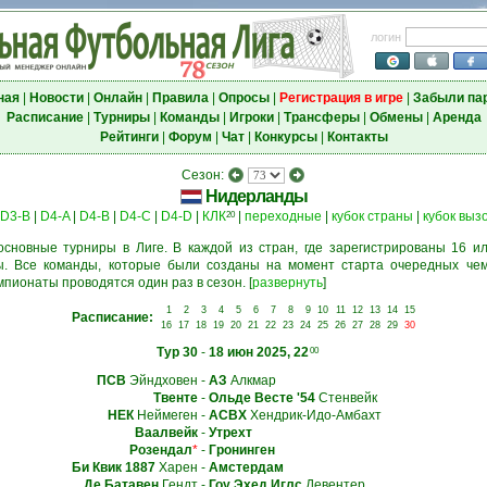
логин
ная
|
Новости
|
Онлайн
|
Правила
|
Опросы
|
Регистрация в игре
|
Забыли па
Расписание
|
Турниры
|
Команды
|
Игроки
|
Трансферы
|
Обмены
|
Аренда
Рейтинги
|
Форум
|
Чат
|
Конкурсы
|
Контакты
Сезон:
Нидерланды
D3-B
|
D4-A
|
D4-B
|
D4-C
|
D4-D
|
КЛК
|
переходные
|
кубок страны
|
кубок выз
20
основные турниры в Лиге. В каждой из стран, где зарегистрированы 16 ил
. Все команды, которые были созданы на момент старта очередных чем
мпионаты проводятся один раз в сезон.
[
развернуть
]
1
2
3
4
5
6
7
8
9
10
11
12
13
14
15
Расписание:
16
17
18
19
20
21
22
23
24
25
26
27
28
29
30
Тур 30
-
18 июн 2025, 22
00
ПСВ
Эйндховен
-
АЗ
Алкмар
Твенте
-
Ольде Весте '54
Стенвейк
НЕК
Неймеген
-
АСВХ
Хендрик-Идо-Амбахт
Ваалвейк
-
Утрехт
Розендал
*
-
Гронинген
Би Квик 1887
Харен
-
Амстердам
Де Батавен
Гендт
-
Гоу Эхед Иглс
Девентер