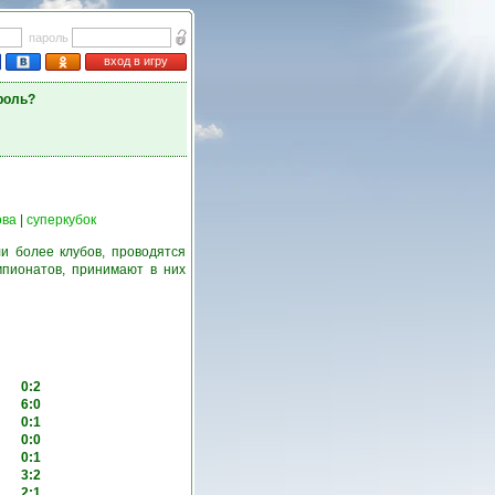
пароль
вход в игру
роль?
ова
|
суперкубок
и более клубов, проводятся
пионатов, принимают в них
0:2
6:0
0:1
0:0
0:1
3:2
2:1