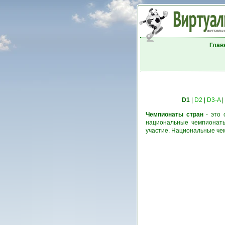
Глав
D1
|
D2
|
D3-A
|
Чемпионаты стран
- это 
национальные чемпионаты
участие. Национальные че