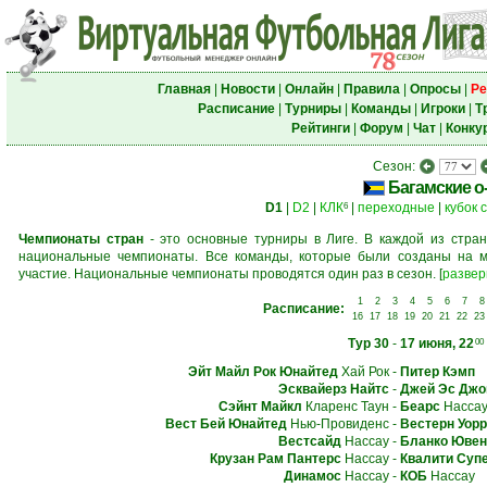
Главная
|
Новости
|
Онлайн
|
Правила
|
Опросы
|
Ре
Расписание
|
Турниры
|
Команды
|
Игроки
|
Т
Рейтинги
|
Форум
|
Чат
|
Конку
Сезон:
Багамские о
D1
|
D2
|
КЛК
|
переходные
|
кубок 
6
Чемпионаты стран
- это основные турниры в Лиге. В каждой из стран
национальные чемпионаты. Все команды, которые были созданы на м
участие. Национальные чемпионаты проводятся один раз в сезон.
[
развер
1
2
3
4
5
6
7
8
Расписание:
16
17
18
19
20
21
22
23
Тур 30
-
17 июня, 22
00
Эйт Майл Рок Юнайтед
Хай Рок
-
Питер Кэмп
Эсквайерз Найтс
-
Джей Эс Джо
Сэйнт Майкл
Кларенс Таун
-
Беарс
Насса
Вест Бей Юнайтед
Нью-Провиденс
-
Вестерн Уор
Вестсайд
Нассау
-
Бланко Ювен
Крузан Рам Пантерс
Нассау
-
Квалити Суп
Динамос
Нассау
-
КОБ
Нассау