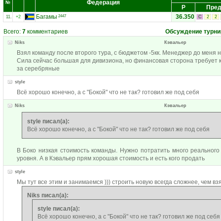
Федерация
№
Р
Пред
Багамы
36.350
2447
11.
+2
С
2
2
Всего:
7
комментариев
Обсуждение турни
Niks
Кэвальер
Взял команду после второго тура, с бюджетом -5кк. Менеджер до меня 
Сила сейчас большая для дивизиона, но финансовая сторона требует к
за серебряные
style
Всё хорошо конечно, а с "Бокой" что не так? готовил же под себя
Niks
Кэвальер
style писал(а):
Всё хорошо конечно, а с "Бокой" что не так? готовил же под себя
В Боко низкая стоимость команды. Нужно потратить много реального
уровня. А в Кэвальер прям хорошая стоимость и есть кого продать
style
Мы тут все этим и занимаемся ))) строить новую всегда сложнее, чем вз
Niks писал(а):
style писал(а):
Всё хорошо конечно, а с "Бокой" что не так? готовил же под себя