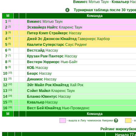
Викингс
Мэтью Таун
-
Кэвальер
Нас
Турнирная таблица после 30 туро
М
Команда
1
(1)
Викингс
Мэтью Таун
2
(2)
Эсквайерз Найтс
Кларенс Таун
3
(3)
Питер Кэмп Страйкерс
Нассау
4
(4)
Джей Эс Джонсон Юнайтед
Гавернерс Харбор
5
(5)
Квалити Суперстарс
Саус Ридинг
6
(6)
Вестсайд
Нассау
7
(7)
Крузан Рам Пантерс
Нассау
8
(8)
Вестерн Уорриорс
Нью-Байт
9
(9)
КОБ
Нассау
10
(10)
Беарс
Нассау
11
(11)
Динамос
Нассау
12
(12)
Эйт Майл Рок Юнайтед
Хай Рок
13
(13)
Сэйнт Майкл
Кларенс Таун
14
(14)
Бланко Ювентус
Нассау
15
(15)
Кэвальер
Нассау
16
(16)
Вест Бей Юнайтед
Нью-Провиденс
М
Команда
- вышла в Лигу чемпионов Америки
- 
Рейтинг мирокубко
Начало 77-