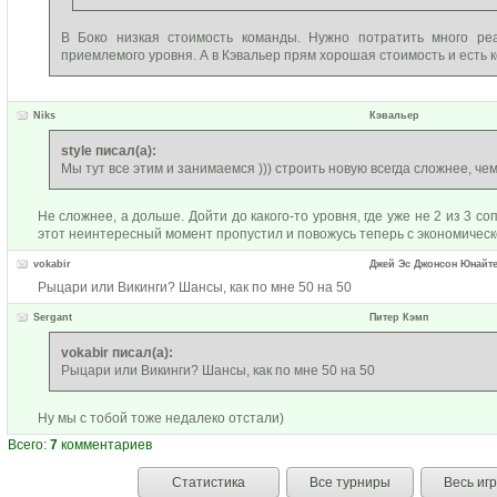
В Боко низкая стоимость команды. Нужно потратить много ре
приемлемого уровня. А в Кэвальер прям хорошая стоимость и есть к
Niks
Кэвальер
style писал(а):
Мы тут все этим и занимаемся ))) строить новую всегда сложнее, чем
Не сложнее, а дольше. Дойти до какого-то уровня, где уже не 2 из 3 с
этот неинтересный момент пропустил и повожусь теперь с экономичес
vokabir
Джей Эс Джонсон Юнайт
Рыцари или Викинги? Шансы, как по мне 50 на 50
Sergant
Питер Кэмп
vokabir писал(а):
Рыцари или Викинги? Шансы, как по мне 50 на 50
Ну мы с тобой тоже недалеко отстали)
Всего:
7
комментариев
Статистика
Все турниры
Весь иг