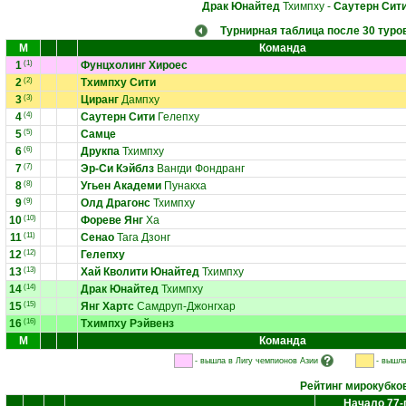
Драк Юнайтед
Тхимпху
-
Саутерн Сит
Турнирная таблица после 30 туро
М
Команда
1
(1)
Фунцхолинг Хироес
2
(2)
Тхимпху Сити
3
(3)
Циранг
Дампху
4
(4)
Саутерн Сити
Гелепху
5
(5)
Самце
6
(6)
Друкпа
Тхимпху
7
(7)
Эр-Си Кэйблз
Вангди Фондранг
8
(8)
Угьен Академи
Пунакха
9
(9)
Олд Драгонс
Тхимпху
10
(10)
Фореве Янг
Ха
11
(11)
Сенао
Тага Дзонг
12
(12)
Гелепху
13
(13)
Хай Кволити Юнайтед
Тхимпху
14
(14)
Драк Юнайтед
Тхимпху
15
(15)
Янг Хартс
Самдруп-Джонгхар
16
(16)
Тхимпху Рэйвенз
М
Команда
- вышла в Лигу чемпионов Азии
- вышла
Рейтинг мирокубко
Начало 77-