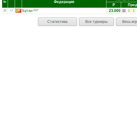
Федерация
№
Р
Пред
Бутан
23.000
2217
37.
+7
1
1
1
Статистика
Все турниры
Весь иг