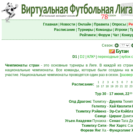
Главная
|
Новости
|
Онлайн
|
Правила
|
Опросы
|
Ре
Расписание
|
Турниры
|
Команды
|
Игроки
|
Т
Рейтинги
|
Форум
|
Чат
|
Конку
Сезон:
Бутан
D1
|
D2
|
КЛК
|
переходные
|
кубок 
4
Чемпионаты стран
- это основные турниры в Лиге. В каждой из стран
национальные чемпионаты. Все команды, которые были созданы на м
участие. Национальные чемпионаты проводятся один раз в сезон.
[
развер
1
2
3
4
5
6
7
8
Расписание:
16
17
18
19
20
21
22
23
Тур 30
-
17 июня, 22
00
Олд Драгонс
Тхимпху
-
Друкпа
Тхимп
Гелепху
-
Хай Кволити
Тхимпху Рэйвенз
-
Эр-Си Кэйбл
Самце
-
Циранг
Дампх
Угьен Академи
Пунакха
-
Сенао
Тага Дз
Тхимпху Сити
-
Янг Хартс
Сам
Фореве Янг
Ха
-
Фунцхолинг 