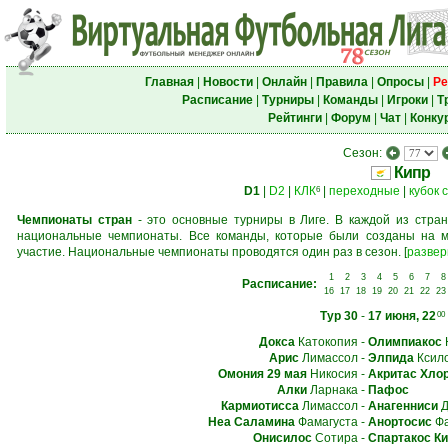
Главная
|
Новости
|
Онлайн
|
Правила
|
Опросы
|
Ре
Расписание
|
Турниры
|
Команды
|
Игроки
|
Т
Рейтинги
|
Форум
|
Чат
|
Конку
Сезон:
Кипр
D1
|
D2
|
КЛК
|
переходные
|
кубок 
6
Чемпионаты стран
- это основные турниры в Лиге. В каждой из стран
национальные чемпионаты. Все команды, которые были созданы на м
участие. Национальные чемпионаты проводятся один раз в сезон.
[
развер
1
2
3
4
5
6
7
8
Расписание:
16
17
18
19
20
21
22
23
Тур 30
-
17 июня, 22
00
Докса
Катокопия
-
Олимпиакос
Арис
Лимассол
-
Элпида
Ксил
Омония 29 мая
Никосия
-
Акритас Хло
Алки
Ларнака
-
Пафос
Кармиотисса
Лимассол
-
Анагенниси
Д
Неа Саламина
Фамагуста
-
Анортосис
Фа
Онисилос
Сотира
-
Спартакос Ки