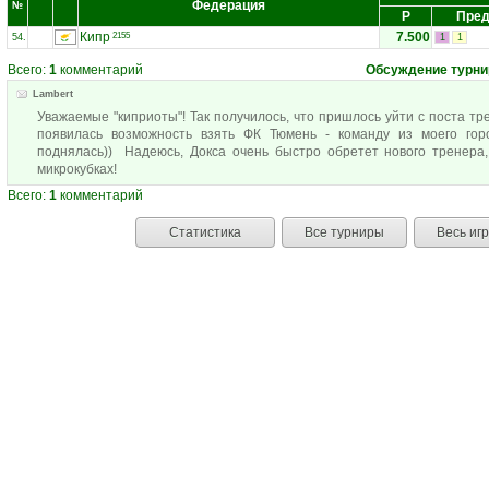
Федерация
№
Р
Пред
Кипр
7.500
2155
54.
1
1
Всего:
1
комментарий
Обсуждение турни
Lambert
Уважаемые "киприоты"! Так получилось, что пришлось уйти с поста тр
появилась возможность взять ФК Тюмень - команду из моего го
поднялась)) Надеюсь, Докса очень быстро обретет нового тренера,
микрокубках!
Всего:
1
комментарий
Статистика
Все турниры
Весь иг