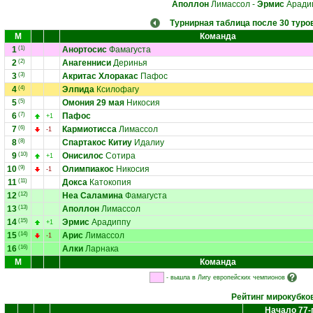
Аполлон
Лимассол
-
Эрмис
Аради
Турнирная таблица после 30 туро
М
Команда
1
(1)
Анортосис
Фамагуста
2
(2)
Анагенниси
Деринья
3
(3)
Акритас Хлоракас
Пафос
4
(4)
Элпида
Ксилофагу
5
(5)
Омония 29 мая
Никосия
6
(7)
Пафос
+1
7
(6)
Кармиотисса
Лимассол
-1
8
(8)
Спартакос Китиу
Идалиу
9
(10)
Онисилос
Сотира
+1
10
(9)
Олимпиакос
Никосия
-1
11
(11)
Докса
Катокопия
12
(12)
Неа Саламина
Фамагуста
13
(13)
Аполлон
Лимассол
14
(15)
Эрмис
Арадиппу
+1
15
(14)
Арис
Лимассол
-1
16
(16)
Алки
Ларнака
М
Команда
- вышла в Лигу европейских чемпионов
Рейтинг мирокубко
Начало 77-