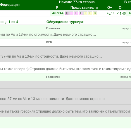
Начало 77-го сезона
В к
Федерация
Р
Представители
О+
О-
+5.14
-11.40
48.914
4
Г
Г
Г
Г
Г
Г
3
ица 1 из 4
Обсуждение турнира
:
Гронинген
перед п
и по Vs и 13-ми по стоимости. Даже немного страшно....
ПСВ
перед п
37-ми по Vs и 13-ми по стоимости. Даже немного страшно....
ы также говорил) Страшно должно быть тем, кто заключен с таким тигром в од
Гронинген
перед п
ат 37-ми по Vs и 13-ми по стоимости. Даже немного страшно....
е ты также говорил) Страшно должно быть тем, кто заключен с таким тигром в