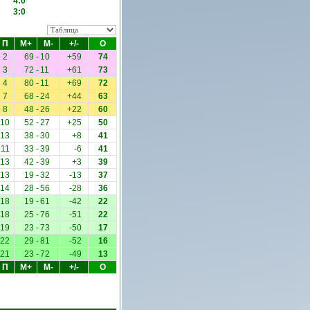
4:0
3:0
П
М+
М-
+/-
О
2
69
-
10
+59
74
3
72
-
11
+61
73
4
80
-
11
+69
72
7
68
-
24
+44
63
8
48
-
26
+22
60
10
52
-
27
+25
50
13
38
-
30
+8
41
11
33
-
39
-6
41
13
42
-
39
+3
39
13
19
-
32
-13
37
14
28
-
56
-28
36
18
19
-
61
-42
22
18
25
-
76
-51
22
19
23
-
73
-50
17
22
29
-
81
-52
16
21
23
-
72
-49
13
П
М+
М-
+/-
О