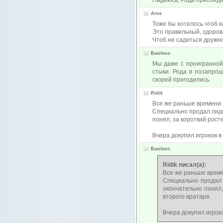
Надеюсь, Рода присоедин
Arne
Тоже бы хотелось чтоб к
Это правильный, здоро
Чтоб не садиться дружн
Basileos
Мы даже с проигранной
стыки. Рода в позапро
скорей пригодились.
Ridik
Все же раньше времени н
Специально продал лиде
понял, за короткий рост
Вчера докупил игроков в
Basileos
Ridik писал(а):
Все же раньше време
Специально продал 
окончательно понял
второго вратаря.
Вчера докупил игроко