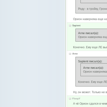
Роду - в тройку, Грон
Орион наверняка еще н
Sapient
Arne писал(а):
Орион наверняка ещ
Конечно. Ему еще ЛЕ вы
Arne
Sapient писал(а):
Arne писал(а):
Орион наверняка
Конечно. Ему еще ЛЕ
Ну, он может. Только не 
FloopY
А чё Орион сдался в чем