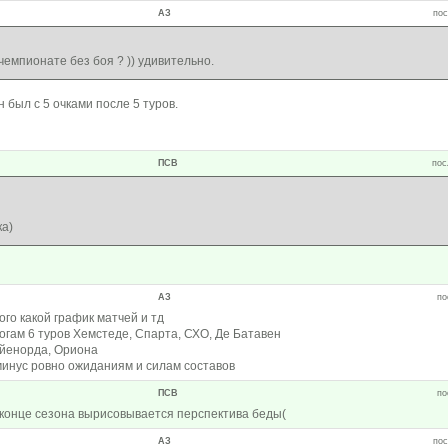
АЗ
пос
чемпионате без боя ? )) удивительно.
был с 5 очками после 5 туров.
ПСВ
пос
ка)
АЗ
по
ого какой график матчей и тд
огам 6 туров Хемстеде, Спарта, СХО, Де Батавен
ейенорда, Ориона
инус ровно ожиданиям и силам составов
ПСВ
по
в конце сезона вырисовывается перспектива беды(
АЗ
пос