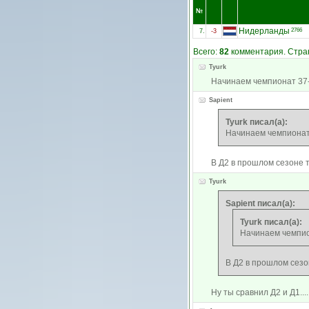
№
Нидерланды
2766
7.
-3
Всего:
82
комментария. Стран
Tyurk
Начинаем чемпионат 37-м
Sapient
Tyurk писал(а):
Начинаем чемпионат 
В Д2 в прошлом сезоне т
Tyurk
Sapient писал(а):
Tyurk писал(а):
Начинаем чемпион
В Д2 в прошлом сезон
Ну ты сравнил Д2 и Д1....