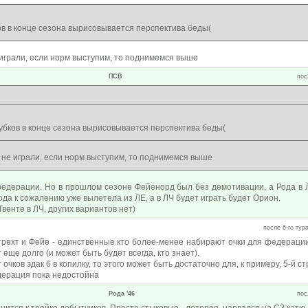
ов в конце сезона вырисовывается перспектива беды(
играли, если норм выступим, то поднимемся выше
ПСВ
пос
:
убков в конце сезона вырисовывается перспектива беды(
не играли, если норм выступим, то поднимемся выше
федерации. Но в прошлом сезоне Фейенорд был без демотивации, а Рода в Л
ода к сожалению уже вылетела из ЛЕ, а в ЛЧ будет играть будет Орион.
венте в ЛЧ, других вариантов нет)
после 6-го тура
Утрехт и Фейе - единственные кто более-менее набирают очки для федераци
еще долго (и может быть будет всегда, кто знает).
очков эдак 6 в копилку, то этого может быть достаточно для, к примеру, 5-й ст
дерация пока недостойна
Рода '46
пос