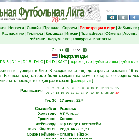
логин
ная
|
Новости
|
Онлайн
|
Правила
|
Опросы
|
Регистрация в игре
|
Забыли па
Расписание
|
Турниры
|
Команды
|
Игроки
|
Трансферы
|
Обмены
|
Аренда
Рейтинги
|
Форум
|
Чат
|
Конкурсы
|
Контакты
Сезон:
Нидерланды
D3-B
|
D4-A
|
D4-B
|
D4-C
|
D4-D
|
КЛК
|
переходные
|
кубок страны
|
кубок выз
20
основные турниры в Лиге. В каждой из стран, где зарегистрированы 16 ил
. Все команды, которые были созданы на момент старта очередных чем
мпионаты проводятся один раз в сезон.
[
развернуть
]
1
2
3
4
5
6
7
8
9
10
11
12
13
14
15
Расписание:
16
17
18
19
20
21
22
23
24
25
26
27
28
29
30
Тур 30
-
17 июня, 22
00
Спакенбург
-
Розендал
Хемстеде
-
АЗ
Алкмар
Гронинген
-
Хогевен
Фейеноорд
-
Тер Лееде
Сассенхейм
ПСВ
Эйндховен
-
Рода '46
Лесден
Орион
Неймеген
-
Спарта
Нейкерк