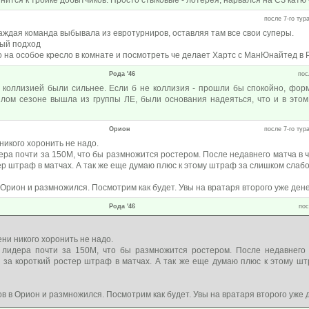
ится к тройке добытчиков. Просто стыковые - лотерея, нарвался на СЗ катю - 
после 7-го тура
аждая команда выбывала из евротурниров, оставляя там все свои суперы.
вый подход
о на особое кресло в комнате и посмотреть че делает Хартс с МанЮнайтед в
Рода '46
пос
 коллизией были сильнее. Если б не коллизия - прошли бы спокойно, фор
шлом сезоне вышла из группы ЛЕ, были основания надеяться, что и в эт
Орион
после 7-го тура
икого хоронить не надо.
ра почти за 150М, что бы размножится ростером. После недавнего матча в 
ер штраф в матчах. А так же еще думаю плюс к этому штраф за слишком слабо
 Орион и размножился. Посмотрим как будет. Увы на вратаря второго уже дене
Рода '46
пос
ни никого хоронить не надо.
лидера почти за 150М, что бы размножится ростером. После недавнего 
, за короткий ростер штраф в матчах. А так же еще думаю плюс к этому ш
в в Орион и размножился. Посмотрим как будет. Увы на вратаря второго уже 