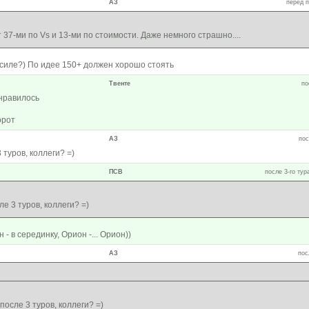
АЗ
перед п
37-ми по Vs и 13-ми по стоимости. Даже немного страшно....
 силе?) По идее 150+ должен хорошо стоять
Твенте
по
нравилось
орот
АЗ
пос
туров, коллеги? =)
ПСВ
после 3-го тур
е 3 туров, коллеги? =)
н - в серединку, Орион -... Орион))
АЗ
пос
осле 3 туров, коллеги? =)