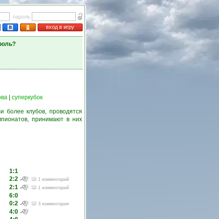
пароль
вход в игру
роль?
ова
|
суперкубок
и более клубов, проводятся
пионатов, принимают в них
1:1
2:2
1 комментарий
2:1
1 комментарий
6:0
0:2
3 комментария
4:0