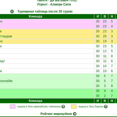
Твенте
-
Де Батавен
Гендт
Утрехт
-
Алмере Сити
Турнирная таблица после 30 туров:
Команда
И
В
Н
ен
30
23
5
30
23
4
е
30
23
3
ттердам
30
20
3
ен
30
19
3
н
30
15
5
30
12
5
30
11
8
ндт
30
11
6
30
10
7
к
30
10
6
30
5
7
сенхейм
30
5
7
30
3
8
30
4
4
30
2
7
Команда
И
В
Н
- вышла в Лигу европейских чемпионов
- вышла в Лигу Европы
Рейтинг мирокубков