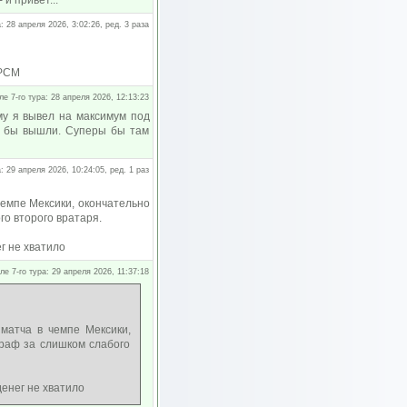
и привет...
: 28 апреля 2026, 3:02:26, ред. 3 раза
 РСМ
ле 7-го тура: 28 апреля 2026, 12:13:23
му я вывел на максимум под
ом бы вышли. Суперы бы там
: 29 апреля 2026, 10:24:05, ред. 1 раз
чемпе Мексики, окончательно
го второго вратаря.
г не хватило
ле 7-го тура: 29 апреля 2026, 11:37:18
матча в чемпе Мексики,
траф за слишком слабого
денег не хватило