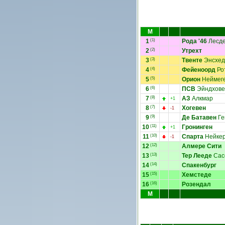
М
1
(1)
Рода '46
Лесд
2
(2)
Утрехт
3
(3)
Твенте
Энсхед
4
(4)
Фейеноорд
Ро
5
(5)
Орион
Неймег
6
(6)
ПСВ
Эйндхове
7
(8)
АЗ
Алкмар
+1
8
(7)
Хогевен
-1
9
(9)
Де Батавен
Ге
10
(11)
Гронинген
+1
11
(10)
Спарта
Нейкер
-1
12
(12)
Алмере Сити
13
(13)
Тер Лееде
Сас
14
(14)
Спакенбург
15
(15)
Хемстеде
16
(16)
Розендал
М