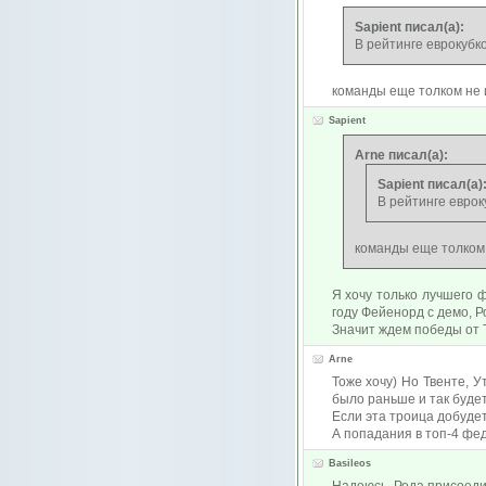
Sapient писал(а):
В рейтинге еврокубк
команды еще толком не 
Sapient
Arne писал(а):
Sapient писал(а)
В рейтинге еврок
команды еще толком 
Я хочу только лучшего 
году Фейенорд с демо, Р
Значит ждем победы от Т
Arne
Тоже хочу) Но Твенте, 
было раньше и так будет 
Если эта троица добудет 
А попадания в топ-4 фе
Basileos