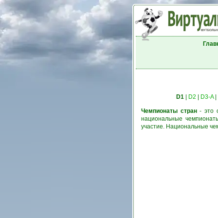
Глав
D1
|
D2
|
D3-A
|
Чемпионаты стран
- это 
национальные чемпионаты
участие. Национальные че