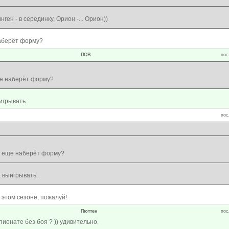
инген - в серединку, Орион -... Орион))
аберёт форму?
ПСВ
пос
е наберёт форму?
игрывать.
пос
 еще наберёт форму?
 выигрывать.
в этом сезоне, пожалуй!
Пюттен
пос
пионате без боя ? )) удивительно.