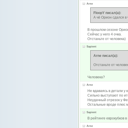
Arne
FloopY писал(а):
А чё Орион сдался в 
В прошлом сезоне Орион 
Сейчас у него 4 очка.
Отстаньте от человека)
Sapient
Arne писал(а):
Отстаньте от челове
Человека?
Arne
Не вдаваясь в детали у к
Сильно выступают по ит
Неудачный отрезок у Ф
Остальные вроде плюс м
Sapient
В рейтинге еврокубков 
Arne