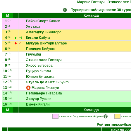
Маринс
Гисенуи
-
Этинселлес
Г
Турнирная таблица после 30 туро
М
Команда
1
(1)
Район Спорт
Кигали
2
(2)
Умутара
3
(3)
Амагаджу
Гиконгоро
4
(5)
Кигали
Кабуга
+1
5
(4)
Мукура Виктори
Бутаре
-1
6
(6)
Полиция
Кибунго
7
(7)
Гичумби
8
(8)
Этинселлес
Гисенуи
9
(9)
Хирос
Бугесера
10
(10)
Руциро
Кигали
11
(11)
Юнион
Бугарама
12
(12)
Этуаль де л’Эст
Кибунго
13
(13)
Маринс
Гисенуи
14
(14)
Пепиньере
Гитарама
15
(15)
Эспуар
Русизи
16
(16)
Вижен
Кигали
М
Команда
- вышла в Лигу чемпионов Африки
- вышла
Рейтинг мирокубко
Начало 77-