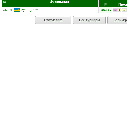
Федерация
№
Р
Пред
Руанда
35.167
2183
14.
+8
1
1
1
Статистика
Все турниры
Весь иг