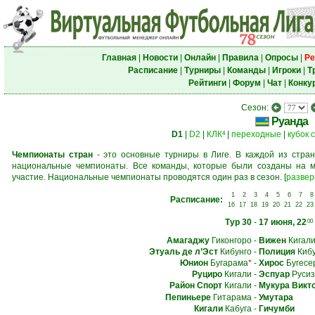
Главная
|
Новости
|
Онлайн
|
Правила
|
Опросы
|
Ре
Расписание
|
Турниры
|
Команды
|
Игроки
|
Т
Рейтинги
|
Форум
|
Чат
|
Конку
Сезон:
Руанда
D1
|
D2
|
КЛК
|
переходные
|
кубок 
4
Чемпионаты стран
- это основные турниры в Лиге. В каждой из стран
национальные чемпионаты. Все команды, которые были созданы на м
участие. Национальные чемпионаты проводятся один раз в сезон.
[
развер
1
2
3
4
5
6
7
8
Расписание:
16
17
18
19
20
21
22
23
Тур 30
-
17 июня, 22
00
Амагаджу
Гиконгоро
-
Вижен
Кигал
Этуаль де л’Эст
Кибунго
-
Полиция
Кибу
Юнион
Бугарама
*
-
Хирос
Бугесе
Руциро
Кигали
-
Эспуар
Русиз
Район Спорт
Кигали
-
Мукура Викт
Пепиньере
Гитарама
-
Умутара
Кигали
Кабуга
-
Гичумби