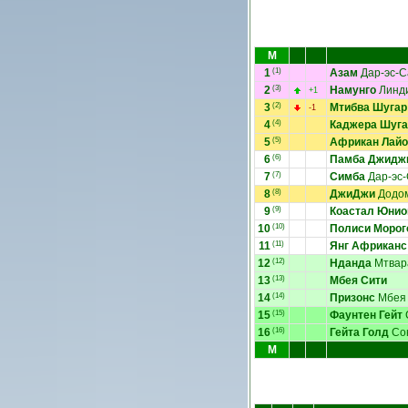
М
1
(1)
Азам
Дар-эс-
2
(3)
Намунго
Линд
+1
3
(2)
Мтибва Шугар
-1
4
(4)
Каджера Шуга
5
(5)
Африкан Лайо
6
(6)
Памба Джидж
7
(7)
Симба
Дар-эс
8
(8)
ДжиДжи
Додо
9
(9)
Коастал Юнио
10
(10)
Полиси Морог
11
(11)
Янг Африканс
12
(12)
Нданда
Мтвар
13
(13)
Мбея Сити
14
(14)
Призонс
Мбея
15
(15)
Фаунтен Гейт
16
(16)
Гейта Голд
Со
М