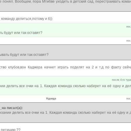
не понял. Вообщем, пора Мтибве уходить в детский сад, перестраивать коман
1 команду делиться,потому и 6))
пос
ь будут или так оставят?
пос
ывать будут или так оставят?
тво клубов,вон Каджера начнет играть поделят на 2 и т.д по факту сейч
после 4-го тура
нии делить все очки на 1. Каждая команда сколько наберет на её одну и де
Нданда
пос
на писал(а):
нзании делить все очки на 1. Каждая команда сколько наберет на её одну и 
т петицию ??