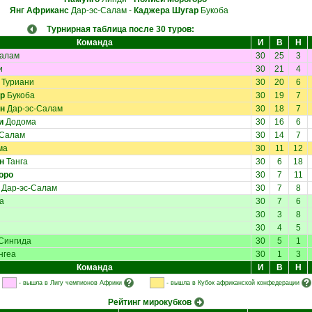
Янг Африканс
Дар-эс-Салам
-
Каджера Шугар
Букоба
Турнирная таблица после 30 туров:
Команда
И
В
Н
Салам
30
25
3
и
30
21
4
Туриани
30
20
6
р
Букоба
30
19
7
н
Дар-эс-Салам
30
18
7
и
Додома
30
16
6
-Салам
30
14
7
ма
30
11
12
н
Танга
30
6
18
оро
30
7
11
Дар-эс-Салам
30
7
8
а
30
7
6
30
3
8
30
4
5
Сингида
30
5
1
нгеа
30
1
3
Команда
И
В
Н
- вышла в Лигу чемпионов Африки
- вышла в Кубок африканской конфедерации
Рейтинг мирокубков