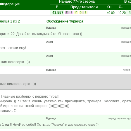
Начало 77-го сезона
В к
Федерация
Р
Представители
О+
О-
+9.00
-10.20
43.557
4
Г
3
Г
3
3
ница 1 из 2
Обсуждение турнира
:
Нданда
перед п
творится?? Давайте, выкладывайте. Я новенькая ))
Азам
перед п
ет - скажи ему!
Азам
перед п
 ним поговорю... ))
Нданда
перед 
ам с ним поговорю... ))
! Главные разборки с первого тура!!
Мирона )) Я тебя очень уважаю как президента, тренера, человека, орат
игре я не на твоей стороне )))))))))))))))))
ываю... ))
Нданда
перед первым туро
1 ед !! НичИво себе!! Хоть, до "Азама" и далековато еще ))