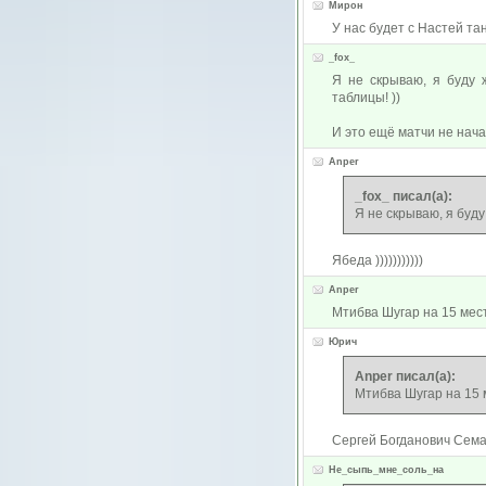
Мирон
У нас будет с Настей та
_fox_
Я не скрываю, я буду 
таблицы! ))
И это ещё матчи не начал
Anper
_fox_ писал(а):
Я не скрываю, я буду
Ябеда )))))))))))
Anper
Мтибва Шугар на 15 месте
Юрич
Anper писал(а):
Мтибва Шугар на 15 м
Сергей Богданович Сема
Не_сыпь_мне_соль_на