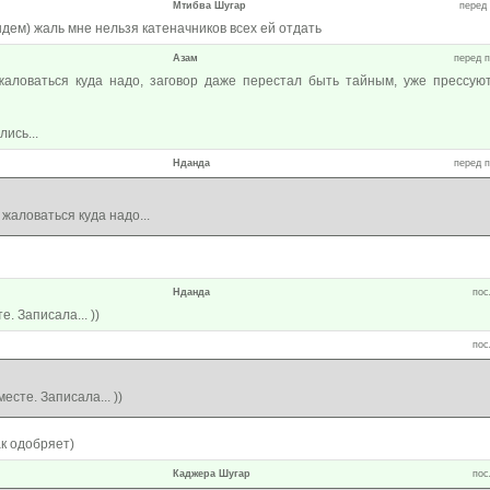
Мтибва Шугар
перед 
ндем) жаль мне нельзя катеначников всех ей отдать
Азам
перед п
жаловаться куда надо, заговор даже перестал быть тайным, уже прессую
ись...
Нданда
перед п
 жаловаться куда надо...
Нданда
пос
. Записала... ))
пос
есте. Записала... ))
к одобряет)
Каджера Шугар
пос