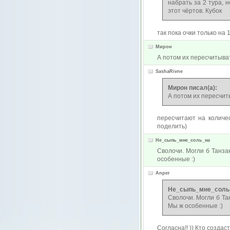
набрать за 2 тура, 
этот чёртов. Кубок
так пока очки только на 
Мирон
А потом их пересчитыват
SashaRivne
Мирон писал(а):
А потом их пересчит
пересчитают на количес
поделить)
Не_сыпь_мне_соль_на
Сволочи. Могли б Танза
особенные :)
Anper
Не_сыпь_мне_соль_
Сволочи. Могли б Та
Мы ж особенные :)
Согласна!! )) Кто создас