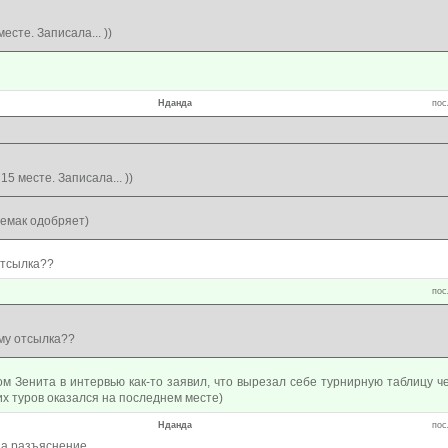
есте. Записала... ))
Нданда
пос
5 месте. Записала... ))
емак одобряет)
 отсылка??
пос
ему отсылка??
ом Зенита в интервью как-то заявил, что вырезал себе турнирную таблицу ч
х туров оказался на последнем месте)
Нданда
пос
за разъяснение.