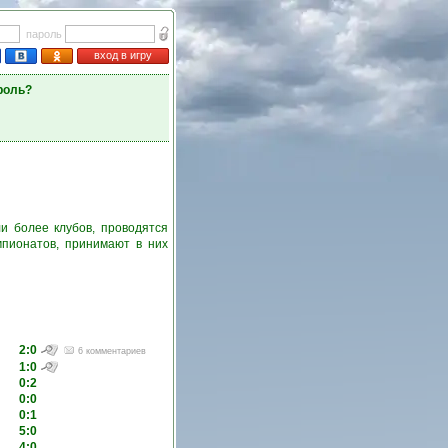
пароль
вход в игру
роль?
и более клубов, проводятся
пионатов, принимают в них
2:0
6 комментариев
1:0
0:2
0:0
0:1
5:0
4:0