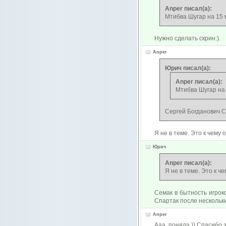
Anper писал(а):
Мтибва Шугар на 15 м
Нужно сделать скрин:).
Anper
Юрич писал(а):
Anper писал(а):
Мтибва Шугар на 1
Сергей Богданович С
Я не в теме. Это к чему
Юрич
Anper писал(а):
Я не в теме. Это к ч
Семак в бытность игрок
Спартак после нескольки
Anper
Ааа, поняла )) Спасибо 