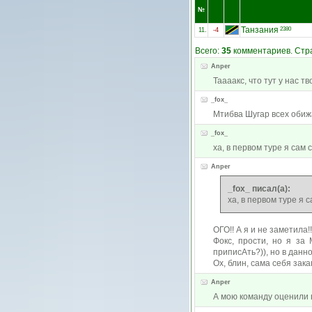
№
Танзания
2380
11.
-4
Всего:
35
комментариев. Стра
Anper
Таааакс, что тут у нас 
_fox_
Мтибва Шугар всех обижа
_fox_
ха, в первом туре я сам с
Anper
_fox_ писал(а):
ха, в первом туре я с
ОГО!! А я и не заметила!
Фокс, прости, но я за 
приписАть?)), но в данной 
Ох, блин, сама себя закап
Anper
А мою команду оценили в 