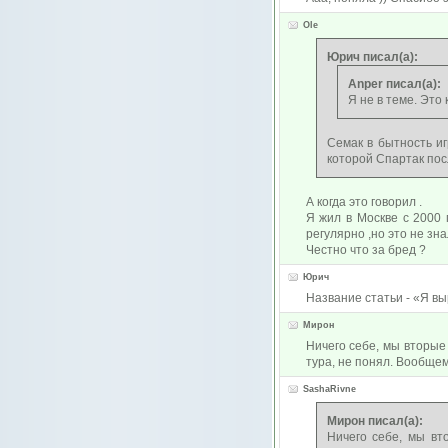
Ole
Юрич писал(а):
Anper писал(а):
Я не в теме. Это
Семак в бытность иг
которой Спартак пос
А когда это говорил .
Я жил в Москве с 2000 
регулярно ,но это не зна
Честно что за бред ?
Юрич
Название статьи - «Я в
Мирон
Ничего себе, мы вторые 
тура, не понял. Вообщем
SashaRivne
Мирон писал(а):
Ничего себе, мы вт