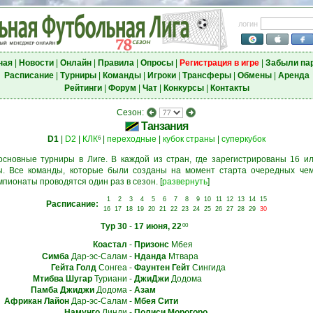
логин
ная
|
Новости
|
Онлайн
|
Правила
|
Опросы
|
Регистрация в игре
|
Забыли па
Расписание
|
Турниры
|
Команды
|
Игроки
|
Трансферы
|
Обмены
|
Аренда
Рейтинги
|
Форум
|
Чат
|
Конкурсы
|
Контакты
Сезон:
Танзания
D1
|
D2
|
КЛК
|
переходные
|
кубок страны
|
суперкубок
6
основные турниры в Лиге. В каждой из стран, где зарегистрированы 16 ил
. Все команды, которые были созданы на момент старта очередных чем
мпионаты проводятся один раз в сезон.
[
развернуть
]
1
2
3
4
5
6
7
8
9
10
11
12
13
14
15
Расписание:
16
17
18
19
20
21
22
23
24
25
26
27
28
29
30
Тур 30
-
17 июня, 22
00
Коастал
-
Призонс
Мбея
Симба
Дар-эс-Салам
-
Нданда
Мтвара
Гейта Голд
Сонгеа
-
Фаунтен Гейт
Сингида
Мтибва Шугар
Туриани
-
ДжиДжи
Додома
Памба Джиджи
Додома
-
Азам
Африкан Лайон
Дар-эс-Салам
-
Мбея Сити
Намунго
Линди
-
Полиси Морогоро