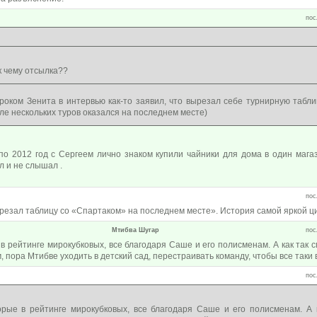
пос
 к чему отсылка??
роком Зенита в интервью как-то заявил, что вырезал себе турнирную табли
ле нескольких туров оказался на последнем месте)
по 2012 год с Сергеем лично знаком купили чайники для дома в один мага
л и не слышал .
пос
ырезал таблицу со «Спартаком» на последнем месте». История самой яркой 
Мтибва Шугар
пос
в рейтинге мирокубковых, все благодаря Саше и его полисменам. А как так с
, пора Мтибве уходить в детский сад, перестраивать команду, чтобы все таки в
пос
орые в рейтинге мирокубковых, все благодаря Саше и его полисменам. А 