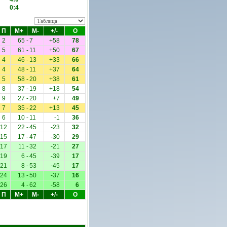
0:4
П
М+
М-
+/-
О
2
65
-
7
+58
78
5
61
-
11
+50
67
4
46
-
13
+33
66
4
48
-
11
+37
64
5
58
-
20
+38
61
8
37
-
19
+18
54
9
27
-
20
+7
49
7
35
-
22
+13
45
6
10
-
11
-1
36
12
22
-
45
-23
32
15
17
-
47
-30
29
17
11
-
32
-21
27
19
6
-
45
-39
17
21
8
-
53
-45
17
24
13
-
50
-37
16
26
4
-
62
-58
6
П
М+
М-
+/-
О