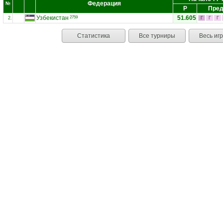
Федерация
№
Р
Пред
Узбекистан
51.605
2759
2.
Г
Г
Г
Статистика
Все турниры
Весь иг