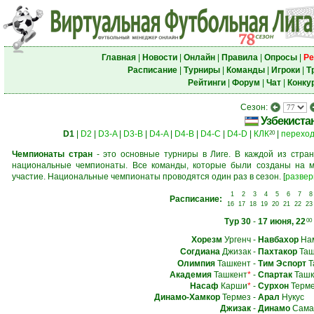
Главная
|
Новости
|
Онлайн
|
Правила
|
Опросы
|
Ре
Расписание
|
Турниры
|
Команды
|
Игроки
|
Т
Рейтинги
|
Форум
|
Чат
|
Конку
Сезон:
Узбекиста
D1
|
D2
|
D3-A
|
D3-B
|
D4-A
|
D4-B
|
D4-C
|
D4-D
|
КЛК
|
перехо
20
Чемпионаты стран
- это основные турниры в Лиге. В каждой из стран
национальные чемпионаты. Все команды, которые были созданы на м
участие. Национальные чемпионаты проводятся один раз в сезон.
[
развер
1
2
3
4
5
6
7
8
Расписание:
16
17
18
19
20
21
22
23
Тур 30
-
17 июня, 22
00
Хорезм
Ургенч
-
Навбахор
Нам
Согдиана
Джизак
-
Пахтакор
Таш
Олимпия
Ташкент
-
Тим Эспорт
Т
Академия
Ташкент
*
-
Спартак
Ташк
Насаф
Карши
*
-
Сурхон
Терм
Динамо-Хамкор
Термез
-
Арал
Нукус
Джизак
-
Динамо
Сама