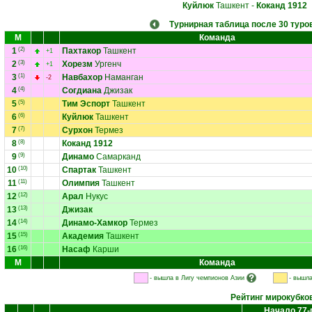
Куйлюк
Ташкент
-
Коканд 1912
Турнирная таблица после 30 туро
М
Команда
1
(2)
Пахтакор
Ташкент
+1
2
(3)
Хорезм
Ургенч
+1
3
(1)
Навбахор
Наманган
-2
4
(4)
Согдиана
Джизак
5
(5)
Тим Эспорт
Ташкент
6
(6)
Куйлюк
Ташкент
7
(7)
Сурхон
Термез
8
(8)
Коканд 1912
9
(9)
Динамо
Самарканд
10
(10)
Спартак
Ташкент
11
(11)
Олимпия
Ташкент
12
(12)
Арал
Нукус
13
(13)
Джизак
14
(14)
Динамо-Хамкор
Термез
15
(15)
Академия
Ташкент
16
(16)
Насаф
Карши
М
Команда
- вышла в Лигу чемпионов Азии
- вышла
Рейтинг мирокубко
Начало 77-