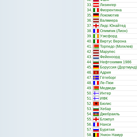
33.
Лизингер
34.
Фиорентина
35.
Локомотив
36.
Валмиера
37.
Лидс Юнайтед
38.
Олимпик (Лион)
39.
Уэксфорд
40.
Виртус Верона
41.
Торпедо (Могилев)
42.
Марупес
43.
Фейеноорд
44.
Нефтохимик 1986
45.
Боруссия (Дортмунд)
46.
Адрия
47.
Гётеборг
48.
Ле-Пюи
49.
Медведи
50.
Интер
51.
ИФК
52.
Бюлис
53.
Хебар
54.
Джебраиль
55.
Блэкпул
56.
Нанси
57.
Бурятия
58.
Унион Намур