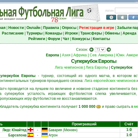
логин
ная
|
Новости
|
Онлайн
|
Правила
|
Опросы
|
Регистрация в игре
|
Забыли па
Расписание
|
Турниры
|
Команды
|
Игроки
|
Трансферы
|
Обмены
|
Аренда
Рейтинги
|
Форум
|
Чат
|
Конкурсы
|
Контакты
Сезон:
Европа
|
Азия
|
Африка
|
Сев. Америка
|
Южн. Амери
Суперкубок Европы
Лига чемпионов
|
Лига Европы
|
Суперкубок
уперкубок Европы
- турнир, состоящий из одного матча, в котором вс
онтинентальных турниров прошедшего сезона:
Лига европейских чемпионов
атч проводится на лучшем по величине и новизне стадионе континента без
а суперкубок усталость играющих футболистов слегка увеличивается
ропускающих игру футболистов не восстанавливаются.
бладатель суперкубка континента получает
1 000 000
и право сыграть в
м
ль
Проигравший
Счёт
Лидс Юнайтед
-
Бавария (Мюнхен)
1:0
Барселона
-
Агрон
1:0