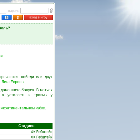
пароль
вход в игру
роль?
ка
тречаются победители двух
и
Лига Европы
.
 домашнего бонуса. В матчах
, а усталость и травмы у
ежконтинентальном кубке
.
Стадион
ФК Ребштейн
ФК Ребштейн