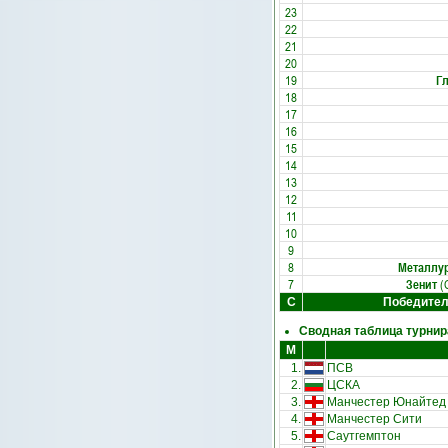
23
22
21
20
19
Г
18
17
16
15
14
13
12
11
10
9
8
Металлу
7
Зенит
(
С
Победите
Сводная таблица турнир
М
1.
ПСВ
2.
ЦСКА
3.
Манчестер Юнайтед
4.
Манчестер Сити
5.
Саутгемптон