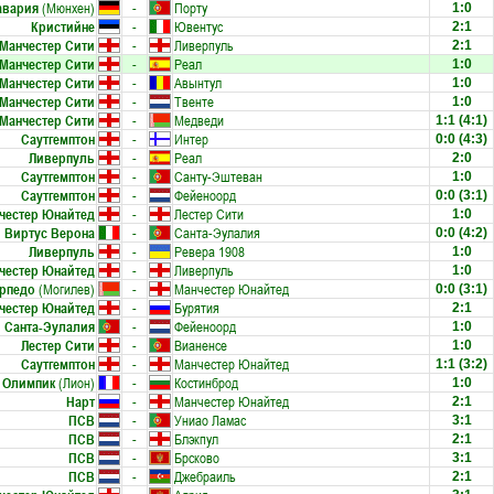
авария
(Мюнхен)
-
Порту
1:0
Кристийне
-
Ювентус
2:1
Манчестер Сити
-
Ливерпуль
2:1
Манчестер Сити
-
Реал
1:0
Манчестер Сити
-
Авынтул
1:0
Манчестер Сити
-
Твенте
1:0
Манчестер Сити
-
Медведи
1:1
(4:1)
Саутгемптон
-
Интер
0:0
(4:3)
Ливерпуль
-
Реал
2:0
Саутгемптон
-
Санту-Эштеван
1:0
Саутгемптон
-
Фейеноорд
0:0
(3:1)
честер Юнайтед
-
Лестер Сити
1:0
Виртус Верона
-
Санта-Эулалия
0:0
(4:2)
Ливерпуль
-
Ревера 1908
1:0
честер Юнайтед
-
Ливерпуль
1:0
рпедо
(Могилев)
-
Манчестер Юнайтед
0:0
(3:1)
честер Юнайтед
-
Бурятия
2:1
Санта-Эулалия
-
Фейеноорд
1:0
Лестер Сити
-
Вианенсе
1:0
Саутгемптон
-
Манчестер Юнайтед
1:1
(3:2)
Олимпик
(Лион)
-
Костинброд
1:0
Нарт
-
Манчестер Юнайтед
2:1
ПСВ
-
Униао Ламас
3:1
ПСВ
-
Блэкпул
2:1
ПСВ
-
Брсково
3:1
ПСВ
-
Джебраиль
2:1