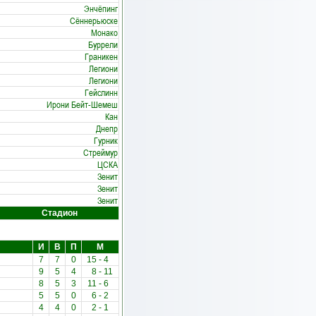
Энчёпинг
Сённерьюске
Монако
Буррели
Граникен
Легиони
Легиони
Гейслинн
Ирони Бейт-Шемеш
Кан
Днепр
Гурник
Стреймур
ЦСКА
Зенит
Зенит
Зенит
Стадион
И
В
П
М
7
7
0
15
-
4
9
5
4
8
-
11
8
5
3
11
-
6
5
5
0
6
-
2
4
4
0
2
-
1