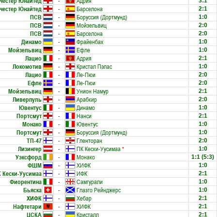
честер Юнайтед
-
Адрия
3:1
честер Юнайтед
-
Барселона
2:1
ПСВ
-
Боруссия (Дортмунд)
1:0
ПСВ
-
Мойзельвиц
2:0
ПСВ
-
Барселона
2:0
Динамо
-
Фрайенбах
1:0
Мойзельвиц
-
Ефле
1:0
Лацио
-
Адрия
2:1
Локомотив
-
Кристал Пэлас
1:0
Лацио
-
Ле-Пюи
2:0
Ефле
-
Ле-Пюи
2:0
Мойзельвиц
-
Унион Намур
2:1
Ливерпуль
-
Арабкир
2:0
Ювентус
-
Динамо
1:0
Портсмут
-
Нанси
2:1
Монако
-
Ювентус
1:0
Портсмут
-
Боруссия (Дортмунд)
1:0
ТП-47
-
Гленторан
2:0
Лизингер
-
ПК Кески-Уусимаа
*
1:0
Уэксфорд
-
Монако
1:1
(5:3)
ФШМ
-
ХИФК
1:0
 Кески-Уусимаа
-
ИФК
2:1
Фиорентина
-
Самгурали
1:0
Бьяска
-
Глазго Рейнджерс
1:0
ХИФК
-
Хебар
2:1
Нафтетари
-
ХИФК
2:1
ЦСКА
-
Кристалл
2:1