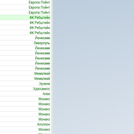
Европа Пойнт
Европа Пойнт
Европа Пойнт
ФК Ребштейн
ФК Ребштейн
ФК Ребштейн
ФК Ребштейн
Йенеками
Ливерпуль
Йенеками
Йенеками
Йенеками
Йенеками
Йенеками
Мемалиай
Мемалиай
Эрзени
Эдэссаикос
Алки
Монако
Монако
Монако
Монако
Монако
Аполлон
Монако