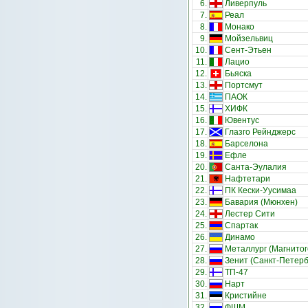
6.
Ливерпуль
7.
Реал
8.
Монако
9.
Мойзельвиц
10.
Сент-Этьен
11.
Лацио
12.
Бьяска
13.
Портсмут
14.
ПАОК
15.
ХИФК
16.
Ювентус
17.
Глазго Рейнджерс
18.
Барселона
19.
Ефле
20.
Санта-Эулалия
21.
Нафтетари
22.
ПК Кески-Уусимаа
23.
Бавария (Мюнхен)
24.
Лестер Сити
25.
Спартак
26.
Динамо
27.
Металлург (Магнитог
28.
Зенит (Санкт-Петерб
29.
ТП-47
30.
Нарт
31.
Кристийне
32.
ФШМ