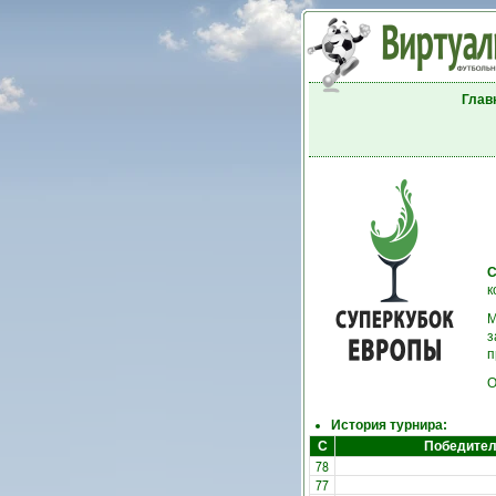
Глав
С
к
М
з
п
О
История турнира:
С
Победите
78
77