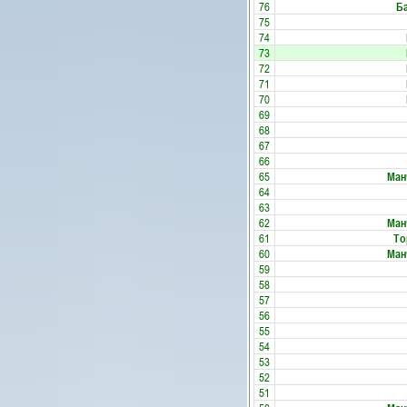
76
Б
75
74
73
72
71
70
69
68
67
66
65
Ман
64
63
62
Ман
61
То
60
Ман
59
58
57
56
55
54
53
52
51