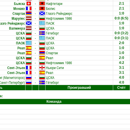
Бьяска
-
Нафтетари
2:1
Монако
-
Бюлис
2:1
Спартак
-
Глазго Рейнджерс
1:0
Марупес
-
Нефтохимик 1986
0:0
(6:5)
лазго Рейнджерс
-
ПАОК
1:0
Валмиера
-
ЦСКА
1:0
ЦСКА
-
Гётеборг
0:0
(3:2)
ЦСКА
-
ПАОК
0:0
(3:1)
ПАОК
-
ЦСКА
2:0
Реал
-
ЦСКА
1:0
Реал
-
Спартак
1:0
ЦСКА
-
Реал
2:0
ЦСКА
-
Нефтохимик 1986
4:2
Сент-Этьен
-
Ньюри Сити
3:1
Сент-Этьен
-
Реал
3:1
рг
(Магнитогорск)
-
ЦСКА
4:0
Санкт-Петербург)
-
Гётеборг
4:0
ль
Проигравший
Счёт
а:
Команда