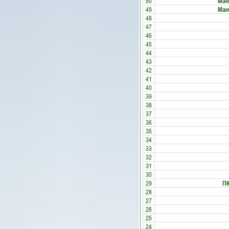
50
Ман
49
Ман
48
47
46
45
44
43
42
41
40
39
38
37
36
35
34
33
32
31
30
29
ПК
28
27
26
25
24