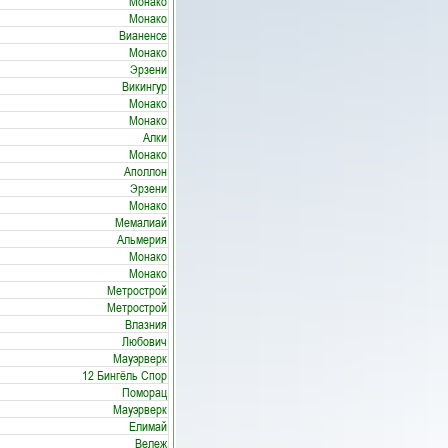
Монако
Монако
Вианенсе
Монако
Эрзени
Викингур
Монако
Монако
Алки
Монако
Аполлон
Эрзени
Монако
Мемалиай
Альмерия
Монако
Монако
Метрострой
Метрострой
Влазния
Любович
Мауэрверк
12 Бингёль Спор
Поморац
Мауэрверк
Елимай
Вележ