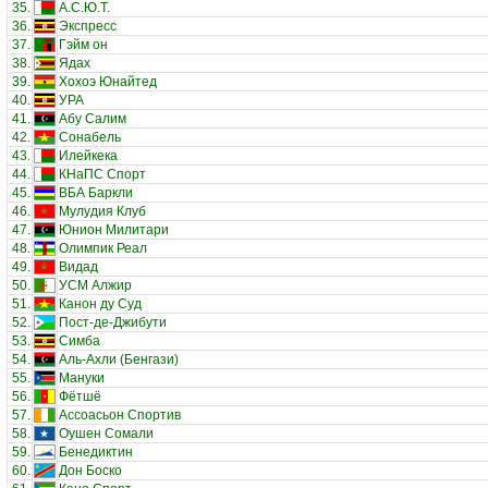
35.
А.С.Ю.Т.
36.
Экспресс
37.
Гэйм он
38.
Ядах
39.
Хохоэ Юнайтед
40.
УРА
41.
Абу Салим
42.
Сонабель
43.
Илейкека
44.
КНаПС Спорт
45.
ВБА Баркли
46.
Мулудия Клуб
47.
Юнион Милитари
48.
Олимпик Реал
49.
Видад
50.
УСМ Алжир
51.
Канон ду Суд
52.
Пост-де-Джибути
53.
Симба
54.
Аль-Ахли (Бенгази)
55.
Мануки
56.
Фётшё
57.
Ассоасьон Спортив
58.
Оушен Сомали
59.
Бенедиктин
60.
Дон Боско