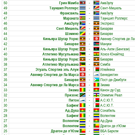
50
Грин Мамба
-
АмаЗулу
49
Тауншип Роллерс
-
Сент-Мишель
48
Франсвиль
-
АмаЗулу
47
Мараната
-
Тауншип Роллерс
46
АмаЗулу
-
Экспресс
45
Сент-Мишель
-
Бихарве
44
Шэмино
-
Бихарве
43
Киньяра Шугар Уоркс
-
Авенир Спортив де Ла
42
Бихарве
-
Мануки
41
Киньяра Шугар Уоркс
-
Аль-Ахли (Бенгази)
40
Атлетико Мусульмана
-
Хохоэ Юнайтед
39
Киньяра Шугар Уоркс
-
Бихарве
38
Атлетико Мусульмана
-
Симба
37
Этуаль Спортив эль Алуи
-
Илейкека
36
Авенир Спортив де Ла Марса
-
Бенедиктин
35
Бихарве
-
Пост-де-Джибути
34
Авенир Спортив де Ла Марса
-
Зиама
33
Зиама
-
Канон ду Суд
32
Призонс
-
Олимпик Реал
31
Питон
-
А.С.Ю.Т.
30
Бафинг
-
А.С.Ю.Т.
29
Ад-Духа
-
Сонабель
28
Бафинг
-
Волентем
27
Волентем
-
Ад-Духа
26
Волентем
-
Драгон де л'Юэм
25
Драгон де л'Юэм
-
ВБА Баркли