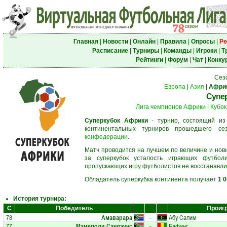
Главная
|
Новости
|
Онлайн
|
Правила
|
Опросы
|
Ре
Расписание
|
Турниры
|
Команды
|
Игроки
|
Т
Рейтинги
|
Форум
|
Чат
|
Конку
Сез
Европа
|
Азия
|
Афри
Супе
Лига чемпионов Африки
|
Кубок
Суперкубок Африки
- турнир, состоящий из 
континентальных турниров прошедшего с
конфедерации
.
Матч проводится на лучшем по величине и нов
за суперкубок усталость играющих футбол
пропускающих игру футболистов не восстанавли
Обладатель суперкубка континента получает
1 
История турнира:
С
Победитель
Проиг
78
Амаварара
-
Абу Салим
77
Мамелоди Сандаунс
-
Бафинг