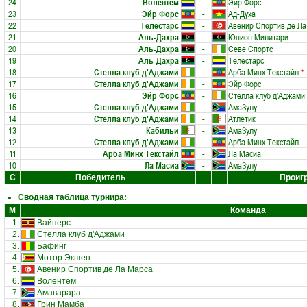
24
Волентем
-
Эйр Форс
23
Эйр Форс
-
Ад-Духа
22
Телестарс
-
Авенир Спортив де Ла
21
Аль-Дахра
-
Юнион Милитари
20
Аль-Дахра
-
Севе Спортс
19
Аль-Дахра
-
Телестарс
18
Стелла клуб д'Аджами
-
Арба Минх Текстайл
*
17
Стелла клуб д'Аджами
-
Эйр Форс
16
Эйр Форс
-
Стелла клуб д'Аджами
15
Стелла клуб д'Аджами
-
АмаЗулу
14
Стелла клуб д'Аджами
-
Атлетик
13
Кабильи
-
АмаЗулу
12
Стелла клуб д'Аджами
-
Арба Минх Текстайл
11
Арба Минх Текстайл
-
Ла Масиа
10
Ла Масиа
-
АмаЗулу
С
Победитель
Проиг
Сводная таблица турнира:
М
Команда
1.
Вайперс
2.
Стелла клуб д'Аджами
3.
Бафинг
4.
Мотор Экшен
5.
Авенир Спортив де Ла Марса
6.
Волентем
7.
Амаварара
8.
Грин Мамба