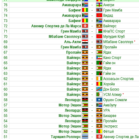
76
Амаварара
-
Анегри
75
Бафинг
-
Грин Мамба
74
Амаварара
-
Видад
73
Бафинг
-
Амаварара
72
Авенир Спортив де Ла Марса
-
Вайперс
71
Грин Мамба
-
КНаПС Спорт
70
Мбабане Своллоуз
-
Мулудия Клуб
69
Аль-Ахли
-
Мбабане Своллоуз
*
68
Грин Мамба
-
Пролайн
67
Пролайн
-
Ядах
66
Вайперс
-
Кано Спорт
65
Вайперс
-
Гэйм он
64
Вайперс
-
Ядах
63
Вайперс
-
Гэйм он
62
Вайперс
-
Ассоасьон Спортив
61
Вайперс
-
Хоройа
60
Вайперс
-
Дон Боско
59
Вайперс
-
УСМ Алжир
*
58
Леопардс
-
Оушен Сомали
57
Мотор Экшен
-
АмаЗулу
56
Леопардс
-
УРА
55
Мотор Экшен
-
Бихарве
54
Леопардс
-
Пролайн
53
Мотор Экшен
-
Экспресс
52
Мотор Экшен
-
Фётшё
51
Тауншип Роллерс
-
Авенир Спортив де Ла