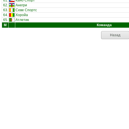
61.
Кано Спорт
62.
Анегри
63.
Севе Спортс
64.
Хоройа
65.
Атлетик
М
Команда
Назад