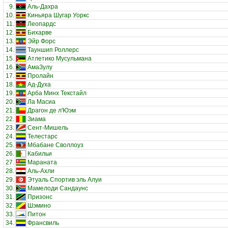
9.
Аль-Дахра
10.
Киньяра Шугар Уоркс
11.
Леопардс
12.
Бихарве
13.
Эйр Форс
14.
Тауншип Роллерс
15.
Атлетико Мусульмана
16.
АмаЗулу
17.
Пролайн
18.
Ад-Духа
19.
Арба Минх Текстайл
20.
Ла Масиа
21.
Драгон де л'Юэм
22.
Зиама
23.
Сент-Мишель
24.
Телестарс
25.
Мбабане Своллоуз
26.
Кабильи
27.
Мараната
28.
Аль-Ахли
29.
Этуаль Спортив эль Алуи
30.
Мамелоди Сандаунс
31.
Призонс
32.
Шэмино
33.
Питон
34.
Франсвиль