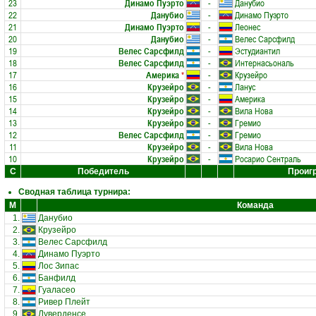
23
Динамо Пуэрто
-
Данубио
22
Данубио
-
Динамо Пуэрто
21
Динамо Пуэрто
-
Леонес
20
Данубио
-
Велес Сарсфилд
19
Велес Сарсфилд
-
Эстудиантил
18
Велес Сарсфилд
-
Интернасьональ
17
Америка
*
-
Крузейро
16
Крузейро
-
Ланус
15
Крузейро
-
Америка
14
Крузейро
-
Вила Нова
13
Крузейро
-
Гремио
12
Велес Сарсфилд
-
Гремио
11
Крузейро
-
Вила Нова
10
Крузейро
-
Росарио Сентраль
С
Победитель
Проиг
Сводная таблица турнира:
М
Команда
1.
Данубио
2.
Крузейро
3.
Велес Сарсфилд
4.
Динамо Пуэрто
5.
Лос Зипас
6.
Банфилд
7.
Гуаласео
8.
Ривер Плейт
9.
Луверденсе