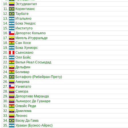
10.
Эстудиантил
11.
Коринтианс
12.
Таубате
13.
Итальяно
14.
Бока Унидос
15.
Институто
16.
Депортес Копьяпо
17.
Мигель Итурральде
18.
Сан Хосе
19.
Бока Хуниорс
20.
Сьенсиано
21.
Олл Бойс
22.
Вилья Реал Сосьедад
23.
Дельфин
24.
Боливар
25.
Ботафого (Рибейран-Прету)
26.
Америка
27.
Уачипато
28.
Самора
29.
Депортиво Миранда
30.
Льянерос Де Гуанаре
31.
Олвэйс Реди
32.
Дакилема
33.
Леонес
34.
Васку Да Гама
35.
Уракан (Буэнос-Айрес)