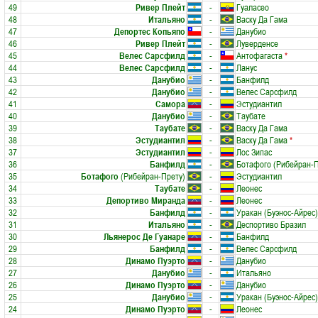
49
Ривер Плейт
-
Гуаласео
48
Итальяно
-
Васку Да Гама
47
Депортес Копьяпо
-
Данубио
46
Ривер Плейт
-
Луверденсе
45
Велес Сарсфилд
-
Антофагаста
*
44
Велес Сарсфилд
-
Ланус
43
Данубио
-
Банфилд
42
Данубио
-
Велес Сарсфилд
41
Самора
-
Эстудиантил
40
Данубио
-
Таубате
39
Таубате
-
Васку Да Гама
38
Эстудиантил
-
Васку Да Гама
*
37
Эстудиантил
-
Лос Зипас
36
Банфилд
-
Ботафого (Рибейран-П
35
Ботафого
(Рибейран-Прету)
-
Эстудиантил
34
Таубате
-
Леонес
33
Депортиво Миранда
-
Леонес
32
Банфилд
-
Уракан (Буэнос-Айрес)
31
Итальяно
-
Деспортиво Бразил
30
Льянерос Де Гуанаре
-
Банфилд
29
Банфилд
-
Велес Сарсфилд
28
Динамо Пуэрто
-
Данубио
27
Данубио
-
Итальяно
26
Динамо Пуэрто
-
Данубио
25
Данубио
-
Уракан (Буэнос-Айрес)
24
Динамо Пуэрто
-
Леонес