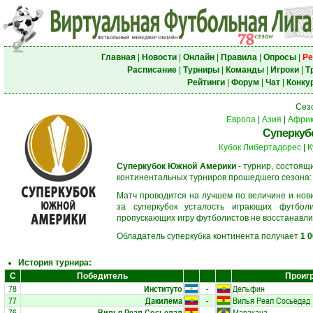
Главная
|
Новости
|
Онлайн
|
Правила
|
Опросы
|
Ре
Расписание
|
Турниры
|
Команды
|
Игроки
|
Т
Рейтинги
|
Форум
|
Чат
|
Конку
Сез
Европа
|
Азия
|
Афри
Суперкуб
Кубок Либертадорес
|
К
Суперкубок Южной Америки
- турнир, состоящ
континентальных турниров прошедшего сезона
Матч проводится на лучшем по величине и нов
за суперкубок усталость играющих футбол
пропускающих игру футболистов не восстанавли
Обладатель суперкубка континента получает
1 
История турнира:
С
Победитель
Проиг
78
Институто
-
Дельфин
77
Дакилема
-
Вилья Реал Сосьедад
76
Вилья Реал Сосьедад
-
Маракана