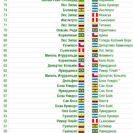
75
Лос Зипас
-
Бока Хуниорс
74
Боливар
-
Институто
73
Лос Зипас
-
Мокегуа
72
Институто
-
Сьенсиано
71
Лос Зипас
-
Титанес
70
Олвэйс Реди
-
Коринтианс
69
Коринтианс
-
Арика
68
Лос Зипас
-
Толедо Колония Ворк
67
Уачипато
-
Депортиво Камионеро
66
Сьенсиано
-
Лос Зипас
65
Мигель Итурральде
-
Фламенго
64
Коринтианс
-
Коло-Коло
63
Депортес Копьяпо
-
Луверденсе
62
Луверденсе
-
Ривер Плейт
*
61
Мигель Итурральде
-
Депортес Копьяпо
60
Дельфин
-
Бока Унидос
*
59
Бока Унидос
-
Сан Хосе
58
Луверденсе
-
Сан Хосе
57
Бока Унидос
-
Олл Бойс
56
Сан Хосе
-
Манта
55
Бока Хуниорс
-
Олл Бойс
54
Олл Бойс
-
Луверденсе
53
Гуаласео
-
Бока Хуниорс
52
Ривер Плейт
-
Сьенсиано
51
Гуаласео
-
Боливар
50
Гуаласео
-
Луверденсе