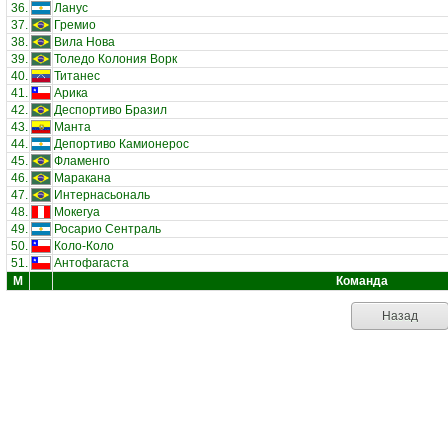
36.
Ланус
37.
Гремио
38.
Вила Нова
39.
Толедо Колония Ворк
40.
Титанес
41.
Арика
42.
Деспортиво Бразил
43.
Манта
44.
Депортиво Камионерос
45.
Фламенго
46.
Маракана
47.
Интернасьональ
48.
Мокегуа
49.
Росарио Сентраль
50.
Коло-Коло
51.
Антофагаста
М
Команда
Назад