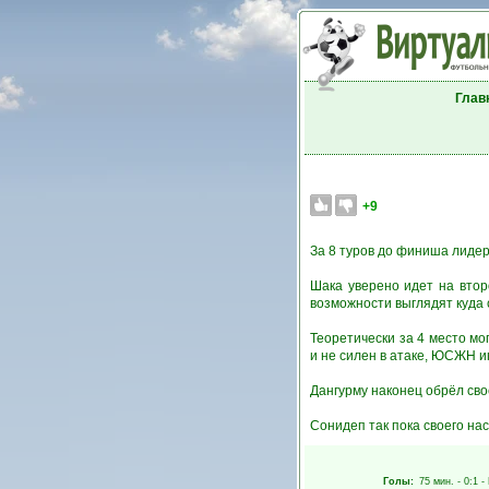
Глав
+9
За 8 туров до финиша лидер
Шака уверено идет на втор
возможности выглядят куда 
Теоретически за 4 место мо
и не силен в атаке, ЮСЖН иг
Дангурму наконец обрёл сво
Сонидеп так пока своего на
Голы:
75 мин.
- 0:1 -