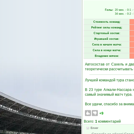
Голы:
20 мин.
- 0:1 -
34 мин.
- 0:2 -
Стоимость команд:
Рейтинг силы команд:
Стартовый состав:
Игравший состав:
Сила в начале матча:
Сила в конце матча:
Владение мячом:
Автосостав от Сахель и дв
теоретически рассчитывать н
Лучшей командой тура стан
В 23 туре Алкали-Нассара 
самый значимый матч тура.
Все удачи, спасибо за внима
+9
Всего:
1
комментарий
Enver