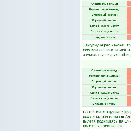
Стоимость команд:
Рейтинг силы команд:
Стартовый состав:
Игравший состав:
Сила в начале матча:
Сила в конце матча:
Владение мячом:
Дангурму обрёл наконец тр
обилием опасных моментов
замыкает турнирную таблицу
Стоимость команд:
Рейтинг силы команд:
Стартовый состав:
Игравший состав:
Сила в начале матча:
Сила в конце матча:
Владение мячом:
Баскор имел ощутимое преи
похвал сыграл голкипер Ад
вылета поднимаясь на 14 
надежная в чемпионате.