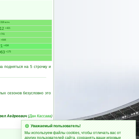
318 млн.
212
+421
+741
+644
21
+434
063
+175
а подняться на 5 строчку и
лых сезонов безусловно это
вел Аедреевич
(
Дан Кассава
)
Уважаемый пользователь!
Мы используем файлы cookies, чтобы отличать вас от
2 июня 2026, 21:32:09
других пользователей сайта, сохранять ваши игровые