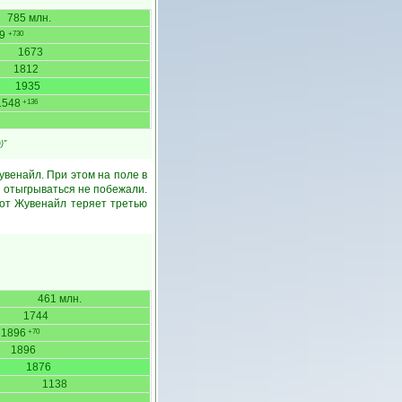
785 млн.
59
+730
1673
1812
1935
1548
+136
)"
венайл. При этом на поле в
а отыгрываться не побежали.
вот Жувенайл теряет третью
461 млн.
1744
1896
+70
1896
1876
1138