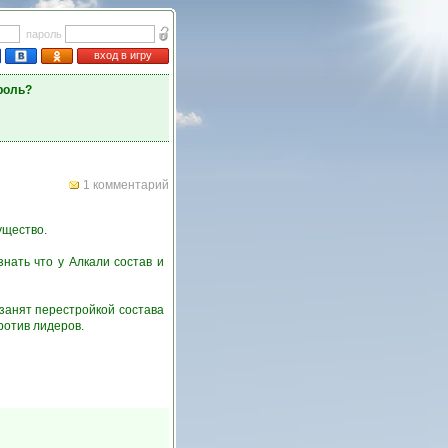
пароль
вход в игру
роль?
1 комментарий
ущество.
нать что у Алкали состав и
 занят перестройкой состава
ротив лидеров.