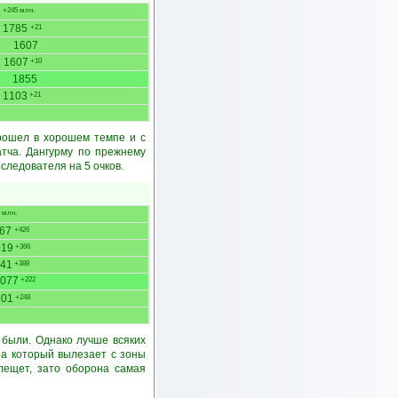
.
+245 млн.
1785
+21
1607
1607
+10
1855
1103
+21
прошел в хорошем темпе и с
тча. Дангурму по прежнему
следователя на 5 очков.
 млн.
267
+426
019
+366
41
+388
077
+222
401
+248
 были. Однако лучше всяких
ра который вылезает с зоны
лещет, зато оборона самая