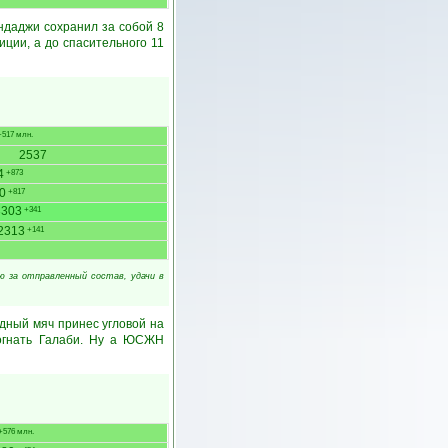
ндаджи сохранил за собой 8
иции, а до спасительного 11
517 млн.
2537
4
+873
0
+817
3303
+341
2313
+141
рю за отправленный состав, удачи в
дный мяч принес угловой на
догнать Галаби. Ну а ЮСЖН
+576 млн.