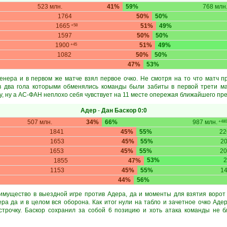
523 млн.
41%
59%
768 млн
1764
50%
50%
1665
51%
49%
+58
1597
50%
50%
1900
51%
49%
+45
1082
50%
50%
47%
53%
енера и в первом же матче взял первое очко. Не смотря на то что матч 
 два гола которыми обменялись команды были забиты в первой трети ма
, ну а АС-ФАН неплохо себя чувствует на 11 месте опережая ближайшего пре
Адер
-
Дан Баскор
0:0
507 млн.
34%
66%
987 млн.
+480
1841
45%
55%
2
1653
45%
55%
2
1653
45%
55%
20
53%
2
1855
47%
1153
45%
55%
1
44%
56%
мущество в выездной игре против Адера, да и моменты для взятия ворот
ера да и в целом вся оборона. Как итог нули на табло и зачетное очко Аде
строчку. Баскор сохранил за собой 6 позицию и хоть атака команды не б