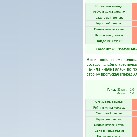
Стоимость команд:
Рейтинг силы команд:
Стартовый состав:
Игравший состав:
Сила в начале матча:
Сила в конце матча:
Владение мячом:
После матча:
Вернерс Каш
В принципиальном поединке
составе Галаби отсутствова
Так или иначе Галаби по п
строчку пропуская вперед А
Голы:
33 мин.
- 1:0 -
64 мин.
- 2:0 -
Стоимость команд:
Рейтинг силы команд:
Стартовый состав:
Игравший состав:
Сила в начале матча:
Сила в конце матча:
Владение мячом: