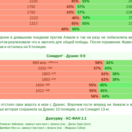
2235
45%
55%
2
1792
43%
57%
23
1792
43%
57%
23
54%
2
2122
46%
1317
45%
55%
1
40%
60%
ороне в домашнем поединке против Алкали и так ни разу не побеселила ки
ентов реализовали что и хватило для общей победы. После поражение Жуве
ак и осталась на 9 позиции.
Сонидеп
* -
Дуанес
0:0
860 млн.
58%
42%
+245 млн.
2202
57%
43%
+568
1803
62%
38%
+679
1803
62%
38%
+679
1604
55%
45%
+289
1012
55%
45%
+185
56%
44%
отстоял свои ворота в игре с Дуанес. Впрочем гости вперед не бежали и в
чья которая сохранила за Дуанес 10 позицию, а за Сонидеп 13-ю.
Дангурму
-
АС-ФАН
1:1
Алимхан Зайнивов
, замкнул прострел с фланга (пас -
Дилан Армстронг
)
Джибрил Мусса
, замкнул прострел с фланга (пас -
Имарана Сейни
)