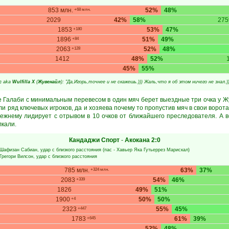
853 млн.
52%
48%
+68 млн.
2029
42%
58%
27
1853
53%
47%
+180
1896
51%
49%
+84
2063
52%
48%
+128
1412
48%
52%
45%
55%
с
aka
Wulfilla X
(
Жувенайл
): "Да,Игорь,точнее и не скажешь.))) Жаль,что я об этом ничего не знал.))
 Галаби с минимальным перевесом в один мяч берет выездные три очка у Жу
ли ряд ключевых игроков, да и хозяева почему то пропустив мяч в свои ворот
режнему лидирует с отрывом в 10 очков от ближайшего преследователя. А 
лкали.
Кандаджи Спорт
-
Акокана
2:0
Шафизан Сабиан
, удар с близкого расстояния (пас -
Хавьер Яка Гутьеррез Марискал
)
Грегори Вилсон
, удар с близкого расстояния
785 млн.
63%
37%
+324 млн.
2083
54%
46%
+339
1826
49%
51%
1900
50%
50%
+4
2323
55%
45%
+447
1783
61%
39%
+645
52%
48%