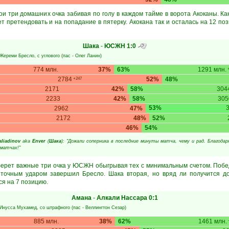
ои три домашних очка забивая по голу в каждом тайме в ворота Акоканы. Ка
ет претендовать и на попадание в пятерку. Акокана так и осталась на 12 поз
Шака
-
ЮСЖН
1:0
Жереми Бресло
, с углового (пас -
Олег Ланин
)
774 млн.
37%
63%
1291 млн.
+
2784
52%
48%
+247
2171
42%
58%
304
2233
42%
58%
305
53%
2962
47%
2172
48%
52%
46%
54%
liadinov
aka
Enver
(
Шака
): "Дожали соперника в последние минуты матча, чему и рад. Благода
матчах!"
 берет важные три очка у ЮСЖН обыгрывая тех с минимальным счетом. Побе
 точным ударом завершил Бресло. Шака вторая, но вряд ли получится 
ся на 7 позицию.
Амана
-
Алкали Нассара
0:1
Инусса Мухамед
, со штрафного (пас -
Веллингтон Сезар
)
885 млн.
38%
62%
1461 млн.