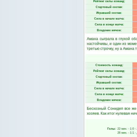
Рейтинг силы команд:
Стартовый состав:
Игравший состав:
Сила в начале матча:
Сила в конце матча:
Владение мячом:
Амана сыграла в глухой об
настойчивы, и один из мом
третью строчку, ну а Амана т
Стоимость команд:
Рейтинг силы команд:
Стартовый состав:
Игравший состав:
Сила в начале матча:
Сила в конце матча:
Владение мячом:
Бесхозный Сонидеп все же 
хозяев. Как итог нулевая ни
Голы:
22 мин.
- 1:0 -
26 мин.
- 1:1 -