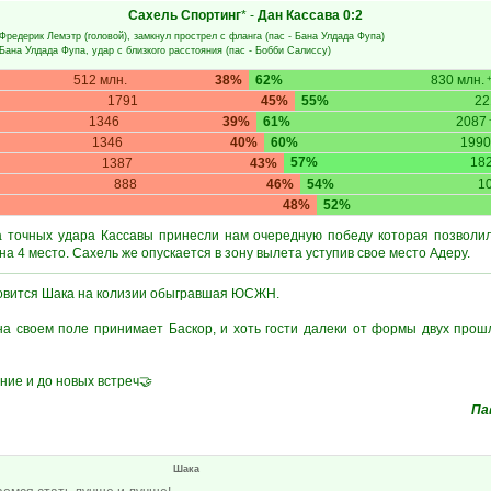
Сахель Спортинг
* -
Дан Кассава
0:2
Фредерик Лемэтр
(головой), замкнул прострел с фланга (пас -
Бана Улдада Фупа
)
Бана Улдада Фупа
, удар с близкого расстояния (пас -
Бобби Салиссу
)
512 млн.
38%
62%
830 млн.
+
1791
45%
55%
2
1346
39%
61%
2087
1346
40%
60%
1990
57%
18
1387
43%
888
46%
54%
1
48%
52%
а точных удара Кассавы принесли нам очередную победу которая позволил
а 4 место. Сахель же опускается в зону вылета уступив свое место Адеру.
овится Шака на колизии обыгравшая ЮСЖН.
на своем поле принимает Баскор, и хоть гости далеки от формы двух прош
ние и до новых встреч🤝
Па
Шака