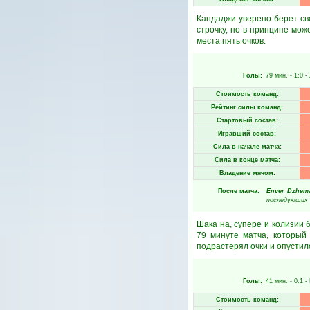
Кандаджи уверено берет св
строчку, но в принципе мож
места пять очков.
Голы:
79 мин.
- 1:0 -
Стоимость команд:
Рейтинг силы команд:
Стартовый состав:
Игравший состав:
Сила в начале матча:
Сила в конце матча:
Владение мячом:
После матча:
Enver Dzhema
последующих 
Шака на, супере и колизии
79 минуте матча, который
подрастерял очки и опустил
Голы:
41 мин.
- 0:1 -
Стоимость команд: