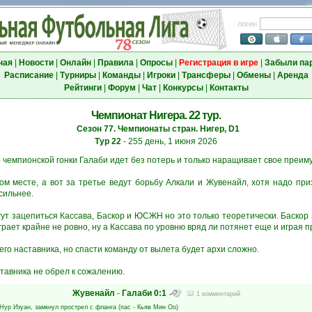
логин
ная
|
Новости
|
Онлайн
|
Правила
|
Опросы
|
Регистрация в игре
|
Забыли па
Расписание
|
Турниры
|
Команды
|
Игроки
|
Трансферы
|
Обмены
|
Аренда
Рейтинги
|
Форум
|
Чат
|
Конкурсы
|
Контакты
Чемпионат Нигера. 22 тур.
Сезон 77. Чемпионаты стран. Нигер, D1
Тур 22
- 255 день, 1 июня 2026
 чемпионской гонки Галаби идет без потерь и только наращивает свое преим
ом месте, а вот за третье ведут борьбу Алкали и Жувенайл, хотя надо приз
сильнее.
гут зацепиться Кассава, Баскор и ЮСЖН но это только теоретически. Баскор
рает крайне не ровно, ну а Кассава по уровню вряд ли потянет еще и играя п
его наставника, но спасти команду от вылета будет архи сложно.
ставника не обрел к сожалению.
Жувенайл
-
Галаби
0:1
1 комментарий
Нур Изуан
, замкнул прострел с фланга (пас -
Кьяв Мин Оо
)