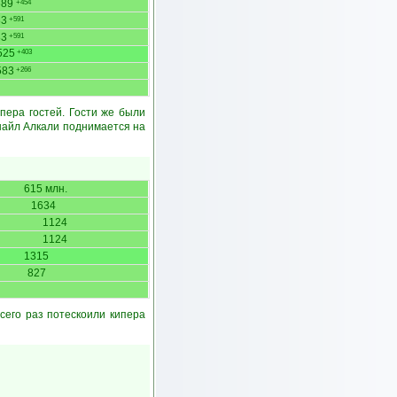
689
+454
83
+591
83
+591
525
+403
583
+266
пера гостей. Гости же были
найл Алкали поднимается на
615 млн.
1634
1124
1124
1315
827
сего раз потескоили кипера