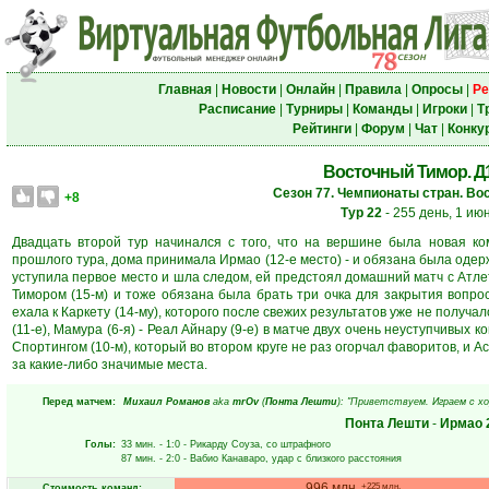
Главная
|
Новости
|
Онлайн
|
Правила
|
Опросы
|
Ре
Расписание
|
Турниры
|
Команды
|
Игроки
|
Т
Рейтинги
|
Форум
|
Чат
|
Конку
Восточный Тимор. Д1.
Сезон 77. Чемпионаты стран. Во
+8
Тур 22
- 255 день, 1 ию
Двадцать второй тур начинался с того, что на вершине была новая ко
прошлого тура, дома принимала Ирмао (12-е место) - и обязана была одер
уступила первое место и шла следом, ей предстоял домашний матч с Атлети
Тимором (15-м) и тоже обязана была брать три очка для закрытия вопроса
ехала к Каркету (14-му), которого после свежих результатов уже не получа
(11-е), Мамура (6-я) - Реал Айнару (9-е) в матче двух очень неуступчивых к
Спортингом (10-м), который во втором круге не раз огорчал фаворитов, и 
за какие-либо значимые места.
Перед матчем:
Михаил Романов
aka
mrOv
(
Понта Лешти
): "Приветствуем. Играем с х
Понта Лешти
-
Ирмао
Голы:
33 мин.
- 1:0 -
Рикарду Соуза
, со штрафного
87 мин.
- 2:0 -
Вабио Канаваро
, удар с близкого расстояния
996 млн.
+225 млн.
Стоимость команд: