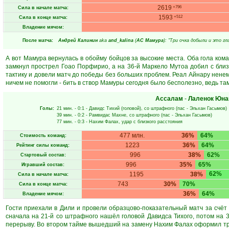
2619
+796
Сила в начале матча:
1593
+512
Сила в конце матча:
Владение мячом:
После матча:
Андрeй Кaлинин
aka
and_kalina
(
АС Мамура
): "Три очка добыли и это гл
А вот Мамура вернулась в обойму бойцов за высокие места. Оба гола кома
замкнул прострел Гоао Порфирио, а на 36-й Маркело Мутоа добил с близк
тактику и довели матч до победы без больших проблем. Реал Айнару ненем
ничем не помогли - бить в створ Мамуры сегодня было бесполезно, ведь там
Ассалам
-
Лаленок Юна
Голы:
21 мин.
- 0:1 -
Давидс Тихий
(головой), со штрафного (пас -
Эльхан Гасымов
)
39 мин.
- 0:2 -
Рамвидас Махне
, со штрафного (пас -
Эльхан Гасымов
)
77 мин.
- 0:3 -
Нахим Фалах
, удар с близкого расстояния
477 млн.
36%
64%
Стоимость команд:
1223
36%
64%
Рейтинг силы команд:
996
38%
62%
Стартовый состав:
996
35%
65%
Игравший состав:
62%
1195
38%
Сила в начале матча:
743
30%
70%
Сила в конце матча:
36%
64%
Владение мячом:
Гости приехали в Дили и провели образцово-показательный матч за счёт
сначала на 21-й со штрафного нашёл головой Давидса Тихого, потом на 3
перерыву. Во втором тайме вышедший на замену Нахим Фалах оформил трет