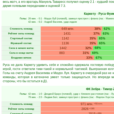
весь матч, а его вратарь Мануель Таваресс получил оценку 2.1 - худший по
двумя голевыми передачами и оценкой 7.3.
Каркету
-
Руса Фуи
Голы:
26 мин.
- 0:1 -
Мауро Луй
(головой), замкнул прострел с фланга (пас -
Маккен
42 мин.
- 0:2 -
Андрей Василив
, удар издали
649 млн.
38%
62%
Стоимость команд:
1431
37%
63%
Рейтинг силы команд:
1142
35%
65%
Стартовый состав:
1136
35%
65%
Игравший состав:
68%
1442
32%
Сила в начале матча:
883
31%
69%
Сила в конце матча:
33%
67%
Владение мячом:
Руса не дала Каркету удивить себя и спокойно одержала гостевую победу
игрой, гости ответили тики-такой и нормальной тактикой. Выигранная ко
Голы на счету Андрея Василива и Мауро Луя. Каркету в очередной раз не 
команды, которая в катеначчо умеет только защищаться. Но впереди м
стороны, что бы остаться в Д1.
ФК Зебра
-
Тимор
Голы:
42 мин.
- 1:0 -
Денджэй Браун
(головой), удар с близкого расстояния (пас -
Лу
79 мин.
- 2:0 -
Людвик Бегг
, замкнул прострел с фланга (пас -
Марлон Хэрсто
971 млн.
+511 млн.
Стоимость команд:
2826
+1181
Рейтинг силы команд:
2515
+1551
Стартовый состав: