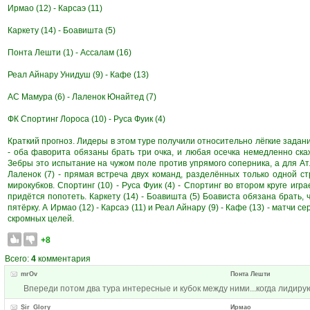
Ирмао (12) - Карсаэ (11)
Каркету (14) - Боавишта (5)
Понта Лешти (1) - Ассалам (16)
Реал Айнару Унидуш (9) - Кафе (13)
АС Мамура (6) - Лаленок Юнайтед (7)
ФК Спортинг Лороса (10) - Руса Фуик (4)
Краткий прогноз. Лидеры в этом туре получили относительно лёгкие задания:
- оба фаворита обязаны брать три очка, и любая осечка немедленно скаже
Зебры это испытание на чужом поле против упрямого соперника, а для Ат
Лаленок (7) - прямая встреча двух команд, разделённых только одной ст
мирокубков. Спортинг (10) - Руса Фуик (4) - Спортинг во втором круге иг
придётся попотеть. Каркету (14) - Боавишта (5) Боависта обязана брать,
пятёрку. А Ирмао (12) - Карсаэ (11) и Реал Айнару (9) - Кафе (13) - матчи 
скромных целей.
+8
Всего:
4
комментария
mrOv
Понта Лешти
Впереди потом два тура интересные и кубок между ними...когда лидиру
Sir_Glory
Ирмао