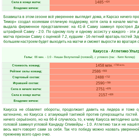
1485
+424
Сила в конце матча:
Владение мячом:
Боавишта в этом сезоне всё увереннее выглядит дома, и Карсаэ ничего пр
Тимор» создал хозяевам отличную поддержку, хотя сила в начале матча
выдала фирменное представление: на 41-й Савиу замкнул прострел Дан
штрафной Савиу - 2:0. По одному голу и одному ассисту у каждого - эти 
матча признан Савиу с оценкой 7.2, худшим - 16-летний вратарь гостей Эд
большем настроем будет выходить на матчи и сможет вырости во вратаря с
Какусса
-
Атлетико Ульт
Голы:
66 мин.
- 1:0 -
Нишан Велупиллай
(головой), с углового (пас -
Кипп Келлер
)
1458 млн.
+716 млн.
Стоимость команд:
2586
+503
Рейтинг силы команд:
2488
+712
Стартовый состав:
2590
+789
Игравший состав:
2751
+876
Сила в начале матча:
2157
+826
Сила в конце матча:
Владение мячом:
Какусса не сбавляет обороты, продолжает давить на лидера и тоже 
катеначчо, но Какусса с атакующей тактикой против суперзащиты гостей.
ничего серьёзного, но на 66-й случилось то, к чему Какусса методично 
головой замкнул угловой Кандиду Оливейры - 1:0. Атлетико так и не нашёл 
весь матч говорят сами за себя. Так что победу можно назвать уверенно
прежнему всего одно очко.