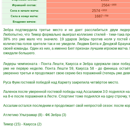
2564
+1600
Игравший состав:
2574
+1013
Сила в начале матча:
1687
+759
Сила в конце матча:
Владение мячом:
Зебра подтвердила третье место и не дает расслабиться двум лидер
Любопытно, что Тимор формально выиграл коллизию стилей - тики-така про
38% это уже мало что значило. 19 ударов Зебры против ноля у гостей 
количества голов зрители так и не увидели. Людвик Бегга и Денджэй Брау
своей команды. Один из них, а именно Бегг признан лучшим игроком матча.
ожидали большего.
Лидеры чемпионата - Понта Лешти, Какусса и Зебра одержали свои побе
уже не первую неделю. Понта Лешти 59, Какусса 58 - до финиша остаё
уверенно третья и продолжает свою серию без поражений (теперь уже девя
Руса Фуик гостевой победой над Каркету закрепила четвёртое место.
Лаленок после уверенной гостевой победы над Ассаламом 3:0 поднялся на 
на 8-е после поражения в Лесте. Спортинг тоже поднялся на одну строчку, т
Ассалам остался последним и продолжает свой непростой сезон: после ко
Атлетико Ультрамар (8) - ФК Зебра (3)
Тимор (15) - Какусса (2)