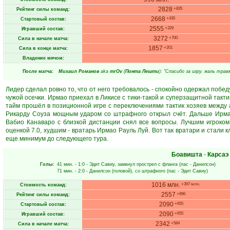
2828
+835
Рейтинг силы команд:
2668
+435
Стартовый состав:
2555
+329
Игравший состав:
3272
+700
Сила в начале матча:
1857
+201
Сила в конце матча:
Владение мячом:
После матча:
Михаил Романов
aka
mrOv
(
Понта Лешти
): "Спасибо за игру. жаль тра
Лидер сделал ровно то, что от него требовалось - спокойно одержал побед
чужой осечки. Ирмао приехал в Ликисе с тики-такой и суперзащитной такт
тайм прошёл в позиционной игре с переключениями тактик хозяев между ат
Рикарду Соуза мощным ударом со штрафного открыл счёт. Дальше Ирмао
Вабио Канаваро с близкой дистанции снял все вопросы. Лучшим игроко
оценкой 7.0, худшим - вратарь Ирмао Рауль Луй. Вот так вратари и стали
еще минимум до следующего тура.
Боавишта
-
Карсаэ
Голы:
41 мин.
- 1:0 -
Эдит Савиу
, замкнул прострел с фланга (пас -
Данилсон
)
71 мин.
- 2:0 -
Данилсон
(головой), со штрафного (пас -
Эдит Савиу
)
1016 млн.
+397 млн.
Стоимость команд:
2557
+896
Рейтинг силы команд:
2090
+655
Стартовый состав:
2090
+655
Игравший состав:
2342
+584
Сила в начале матча: