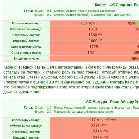
Кафе
* -
ФК Спортинг Ло
Голы:
28 мин.
- 0:1 -
Стевен Альфред
, удар с близкого расстояния
69 мин.
- 0:2 -
Стевен Альфред
(головой), с углового (пас -
Дос Сантос
)
634 млн.
45%
Стоимость команд:
1973
4
Рейтинг силы команд:
1660
+65
Стартовый состав:
1660
+70
Игравший состав:
1725
Сила в начале матча:
1041
48
Сила в конце матча:
46%
Владение мячом:
Кафе очередной раз вышел с автосоставом, и хотя по силе команды оказа
осталась за гостями и главную роль сыграл тренер, который отлично по
вечера стал Стевен Альфред, оформивший дубль: на 28-й ударом с близко
игроком матча с оценкой 8.0 признан именно он. Худшим - вратарь Кафе Й
это очередное подтверждение того, что во втором круге команда стала игра
даже на чужом поле.
АС Мамура
-
Реал Айнару У
Голы:
13 мин.
- 1:0 -
Гусмао Несса
(головой), замкнул прострел с фланга (пас -
Гоа
36 мин.
- 2:0 -
Маркело Мутоа
, удар с близкого расстояния
917 млн.
+273 млн.
Стоимость команд:
2317
+355
Рейтинг силы команд:
2360
+534
Стартовый состав:
2360
+534
Игравший состав: