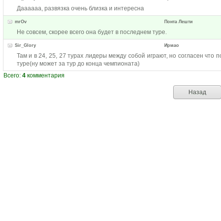
Даааааа, развязка очень близка и интересна
mrOv
Понта Лешти
Не совсем, скорее всего она будет в последнем туре.
Sir_Glory
Ирмао
Там и в 24, 25, 27 турах лидеры между собой играют, но согласен что
туре(ну может за тур до конца чемпионата)
Всего:
4
комментария
Назад