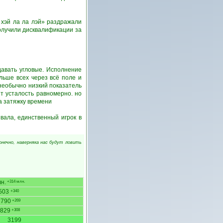
 хэй ла ла лэй» раздражали
получили дисквалификации за
авать угловые. Исполнение
ьше всех через всё поле и
 необычно низкий показатель
т усталость равномерно. но
за затяжку времени
ала, единственный игрок в
Конечно, наверняка нас будут ловить
н.
+314 млн.
503
+340
2790
+269
829
+308
3199