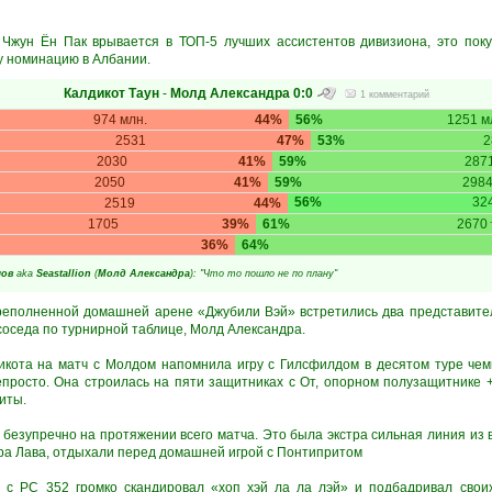
Чжун Ён Пак врывается в ТОП-5 лучших ассистентов дивизиона, это поку
у номинацию в Албании.
Калдикот Таун
-
Молд Александра
0:0
1 комментарий
974 млн.
44%
56%
1251 м
2531
47%
53%
2
2030
41%
59%
287
2050
41%
59%
298
56%
32
2519
44%
1705
39%
61%
2670
36%
64%
шов
aka
Seastallion
(
Молд Александра
): "Что то пошло не по плану"
реполненной домашней арене «Джубили Вэй» встретились два представите
соседа по турнирной таблице, Молд Александра.
дикота на матч с Молдом напомнила игру с Гилсфилдом в десятом туре че
просто. Она строилась на пяти защитниках с От, опорном полузащитнике 
иты.
безупречно на протяжении всего матча. Это была экстра сильная линия из все
ера Лава, отдыхали перед домашней игрой с Понтипритом
с РС 352 громко скандировал «хоп хэй ла ла лэй» и подбадривал свои