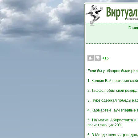
Глав
+15
Если бы у обзоров были рилс
1. Колвин Бэй повторил свой
2. Таффс побил свой рекорд 
3. Пуре одержал победы над
4. Кармартен Таун впервые 
5. На матче Аберистуита 
впечатляющих 20%.
6. В Молде шесть игр подр