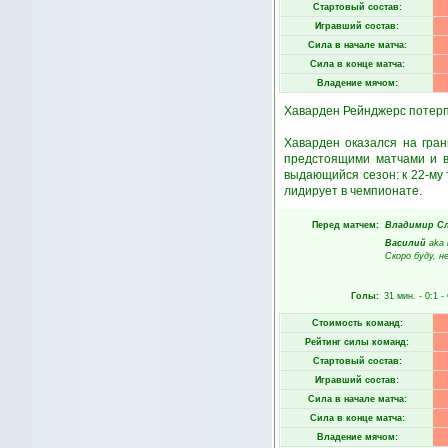
Стартовый состав:
Игравший состав:
Сила в начале матча:
Сила в конце матча:
Владение мячом:
Хаварден Рейнджерс потерпе
Хаварден оказался на гран
предстоящими матчами и в
выдающийся сезон: к 22-му 
лидирует в чемпионате.
Перед матчем:
Владимир С
Василий
aka
Скоро буду, н
Голы:
31 мин.
- 0:1 -
Стоимость команд:
Рейтинг силы команд:
Стартовый состав:
Игравший состав:
Сила в начале матча:
Сила в конце матча:
Владение мячом: