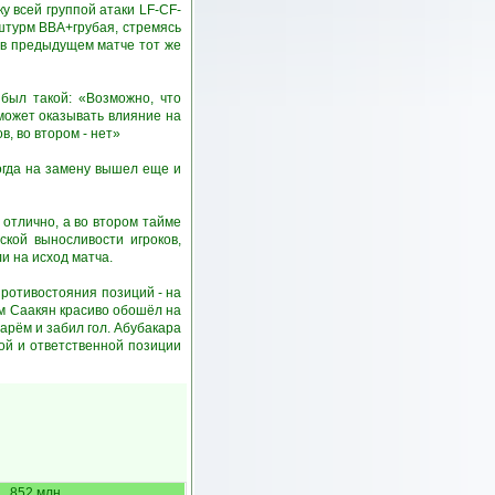
 всей группой атаки LF-CF-
штурм ВВА+грубая, стремясь
к в предыдущем матче тот же
был такой: «Возможно, что
может оказывать влияние на
, во втором - нет»
когда на замену вышел еще и
отлично, а во втором тайме
кой выносливости игроков,
и на исход матча.
противостояния позиций - на
ам Саакян красиво обошёл на
арём и забил гол. Абубакара
ой и ответственной позиции
852 млн.