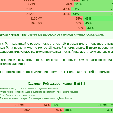
2293
49%
51%
2129
47%
53%
2
2129
47%
53%
2
3199
55%
45%
+535
1976
55%
45%
+346
56%
44%
kov
aka
Armitage
(
Рил
): "Расчет был правильный, но с коллизией не угадал. Спасибо за игру"
я с Рил, командой с редким показателем: 10 игроков имеют полезность вы
оков Рила провели уже не менее 18 матчей в чемпионате. В итоге перепол
лодисментами, увидев великолепную сыгранность Рила, достигшую впечатляю
ажения и восхищения от болельщиков соперника. Судья даже позволил
ржал начало игры.
ию, противопоставив комбинационному стилю Рила - британский. Преимущест
Хаварден Рейнджерс
-
Колвин Бэй
1:3
Томми Стаббс
, со штрафного (пас -
Джонни Уилльямс
)
Лукас Ареко
(головой), удар с близкого расстояния (пас -
Диого Карлос
)
Луис Англси
, выход один на один
Джонни Уилльямс
, удар с близкого расстояния (пас -
Диого Карлос
)
831 млн.
34%
66%
1590 млн.
+75
2352
42%
58%
32