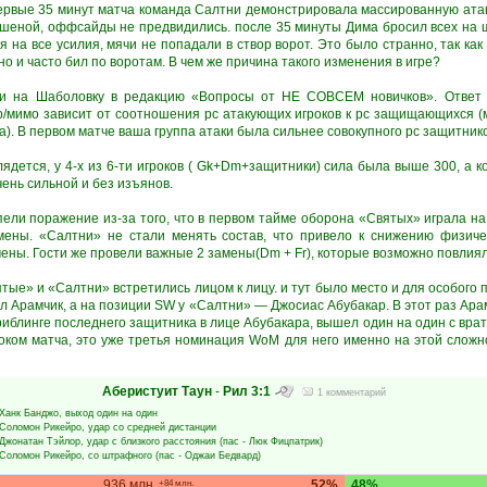
первые 35 минут матча команда Салтни демонстрировала массированную атаку
ешеной, оффсайды не предвидились. после 35 минуты Дима бросил всех на 
ря на все усилия, мячи не попадали в створ ворот. Это было странно, так ка
но и часто бил по воротам. В чем же причина такого изменения в игре?
и на Шаболовку в редакцию «Вопросы от НЕ СОВСЕМ новичков». Ответ 
р/мимо зависит от соотношения рс атакующих игроков к рс защищающихся (
). В первом матче ваша группа атаки была сильнее совокупного рс защитников
лядется, у 4-х из 6-ти игроков ( Gk+Dm+защитники) сила была выше 300, а 
ень сильной и без изъянов.
ели поражение из-за того, что в первом тайме оборона «Святых» играла на 
мены. «Салтни» не стали менять состав, что привело к снижению физичес
ены. Гости же провели важные 2 замены(Dm + Fr), которые возможно повлиял
ятые» и «Салтни» встретились лицом к лицу. и тут было место и для особого 
л Арамчик, а на позиции SW у «Салтни» — Джосиас Абубакар. В этот раз Ар
блинге последнего защитника в лице Абубакара, вышел один на один с врат
оком матча, это уже третья номинация WoM для него именно на этой сложн
Аберистуит Таун
-
Рил
3:1
1 комментарий
Ханк Банджо
, выход один на один
Соломон Рикейро
, удар со средней дистанции
Джонатан Тэйлор
, удар с близкого расстояния (пас -
Люк Фицпатрик
)
Соломон Рикейро
, со штрафного (пас -
Оджаи Бедвард
)
936 млн.
52%
48%
+84 млн.