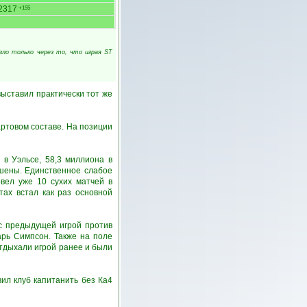
2317
+155
езло только через то, что играя ST
выставил практически тот же
ртовом составе. На позиции
в Уэльсе, 58,3 миллиона в
ушены. Единственное слабое
вел уже 10 сухих матчей в
тах встал как раз основной
с предыдущей игрой против
арь Симпсон. Также на поле
тдыхали игрой ранее и были
ил клуб капитанить без Ка4