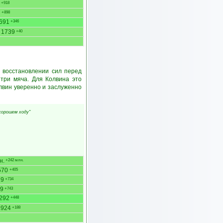
+918
7
+898
691
+346
1739
+40
а восстановлении сил перед
три мяча. Для Колвина это
олвин уверенно и заслуженно
хорошем ходу"
н.
+242 млн.
570
+405
29
+734
9
+743
292
+448
1924
+188