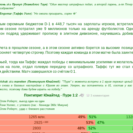
лонь
aka
Прикуп
(
Лланидлос Таун
): "Один мастер штрафных подал, а второй парень, а-ля Птер 
оздравляю"
Engomar
(
Таффс Уэлл
): "Не смогли проиграть, сорян 🍻"
мым скромным бюджетом D-1 в 448,7 тысяч на зарплаты игроков, встрети
ом сезоне потратил уже 9 миллионов только на аренду футболистов. Одн
он подряд удерживает прописку в элитном дивизионе, научившись добив
ета в прошлом сезоне, а в этом сезоне активно борется за высокие позици
оняет четвертую строчку. Поэтому каждая команда в этом матче была заинте
чьей, тогда как Таффс жаждал победы с минимальными усилиями и желательн
ок на поле, отдал голевую передачу со штрафного. Таффс тут же стал 
действиям. Матч завершился со счётом 0:1.
lchak
aka
maneken
(
Понтиприт Юнайтед
): ""Пуре" с момента встречи в 1 круге пережил целый
о снова в базовых настройках с Юрием во главе. Уверен, вы останетесь в д1, состав у ва
есто, поэтому дома будем играть на победу."
Понтиприт Юнайтед
-
Пуре
1:2
3 комментария
Олли Робертс
, выход один на один
Тони Уоллес
, с углового (пас -
Кеннеди Эббс Микуни
)
Олли Робертс
, удар с близкого расстояния
1265 млн.
49%
51%
132
2925
53%
47%
+330
2800
48%
52%