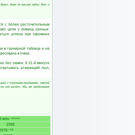
Крауч, даже не прыгая забил. Вот и
лся с более расточительным
ако цели у команд разные:
аться успеха при скромных
и в турнирной таблице и на
ресована в очках.
о без замен. К 31-й минуте
откатывать атакующий пыл,
 цикл с покупками-продажами, сменой
с не под вылет. Мы же продолжаем
8 млн.
+63 млн.
2595
2978
+178