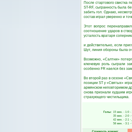
После стартового свистка 
ST-RF, сыгранность была б
забить гол. Однако, несмот
состав играл уверенно и точ
Этот вопрос перенаправил
соотношение ударов в ство
усталость вратаря соперника
и действительно, если приг
Шут, линия обороны была оч
Возможно, «Салтни» потерп
ключевую роль сыграли за
особенно FR наелся без зам
Во второй раз в сезоне «Св
позиции ST у «Святых» игра
армянском неповторимом дри
снова признали худшим игр
страхующего чистильщика.
Голы:
15 мин.
- 1:0 -
35 мин.
- 2:0 -
42 мин.
- 2:1 -
58 мин.
- 3:1 -
Стоимость команд: