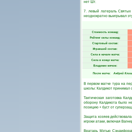
нет Шт.
7. левый латераль Святых 
неоднократно выигрывал эт
Стоимость команд:
Рейтинг силы команд:
Стартовый состав:
Игравший состав:
Сила в начале матча:
Сила в конце матча:
Владение мячом:
После матча:
Андрей Кли
В первом матче тура на пе
школы: Калдикот принимал 
Тактическая заготовка Кал
оборону Калдикота было не
позицию + буст от суперзащ
Защита хозяев действовала 
игроки атаки, включая Вагн
Вратарь Мэтью Сэндифорд 