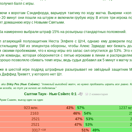
получил балл с игры.
ючи к воротам Сэндифорда, варьируя тактику по ходу матча. Выкрики «хоп
е 20 минут они пошли на штурм и включили грубую игру. В итоге три игрока 
тят домашнюю игру с Новыми Святыми.
уба намеренно выбрали штраф 15% на розыгрыш стандартных положений.
л атакующий полузащитник Неста Элфеге с Шт4, однако ему доверили под
стильщику SW из эпицентра обороны, чтобы Алекс Эдвардс мог бежать дол
ся своими пробежками, что к концу игры его запас сил опустился до 53%. Это
для команды, которая обороняется с пятью игроками в линии и распределяе
орошо позволяло сбивать темп игры, ведь судья добавил аж 5 минут к матчу 
Уже в шестой игре подряд штрафные разыгрывает не звёздный защитник Мв
а Даффид Треветт, у которого нет Шт.
o
aka
Dikiy Pes
(
Нью Сэйнтс
): "тяжельій вьіездной матч, но нужно пробовать играть все равно. 
как всегда, но тут уж ничего не поделаешь"
Салтни Таун
-
Нью Сэйнтс
0:1
2 комментария
Арам Саакян
, выход один на один
923 млн.
43%
57%
1237 мл
2163
46%
54%
2
2521
47%
53%
2521
47%
53%
2
3317
51%
49%
+118