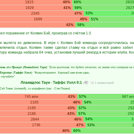
1915
40%
60%
2833
1929
41%
59%
282
53%
2
2345
47%
1699
49%
51%
42%
58%
л поражение от Колвин Бэй, проиграв со счётом 1:3.
и вылета из дивизиона. В игре с Колвин Бэй команда сосредоточилась н
ключила отдых. Колвин также сделал ставку на отдых и всё равно забил 
туру команда набрала 64 очка, установив лучший рекорд в истории клуба. К
лонь
aka
Прикуп
(
Лланидлос Таун
): "Если выстоим, то будет отлично, но знаем что соперник на 
Engomar
(
Таффс Уэлл
): "Физкултпривет. Хорошей нам всем игры.
е скучайте"
Лланидлос Таун
-
Таффс Уэлл
0:1
1 комментарий
Себ Томас
(головой), со штрафного (пас -
Сэм Пэшен
)
745 млн.
43%
57%
987 мл
2165
46%
54%
2
2195
43%
57%
29
2186
43%
57%
292
54%
3
2844
46%
1736
47%
53%
40%
60%