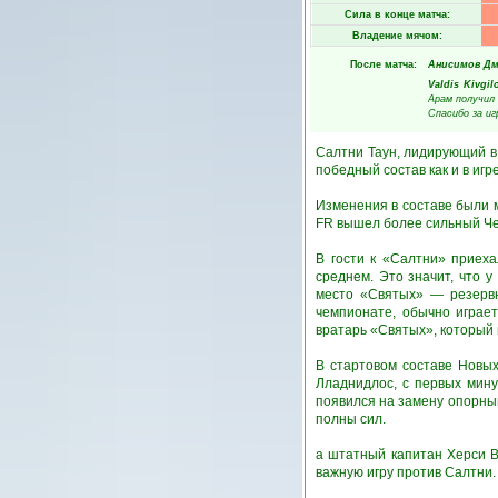
Сила в конце матча:
Владение мячом:
После матча:
Анисимов Д
Valdis Kivgil
Арам получил 
Спасибо за иг
Салтни Таун, лидирующий в 
победный состав как и в игр
Изменения в составе были 
FR вышел более сильный Чеп
В гости к «Салтни» приех
среднем. Это значит, что 
место «Святых» — резервн
чемпионате, обычно играет
вратарь «Святых», который 
В стартовом составе Новы
Лладнидлос, с первых мину
появился на замену опорны
полны сил.
а штатный капитан Херси В
важную игру против Салтни.