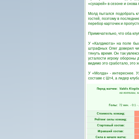
«сухарей» в сезоне и снова 
Молд пытался подобрать кл
гостей, поэтому в последни
перебор карточек и пропус
Примечательно, что оба кл
У «Калдикота» на поле бы
штрафных Олег доверил чи
тянуть время. Он так увлек
усталости игроку обороны 
видимо это сработало, это х
У «Молда» - интереснее. 
составе с Шт4, а лидер клуб
Перед матчем:
Valdis Kivgil
на коллизии, 
Голы:
72 мин.
- 0:1 -
Стоимость команд:
Рейтинг силы команд:
Стартовый состав:
Игравший состав:
Сила в начале матча: