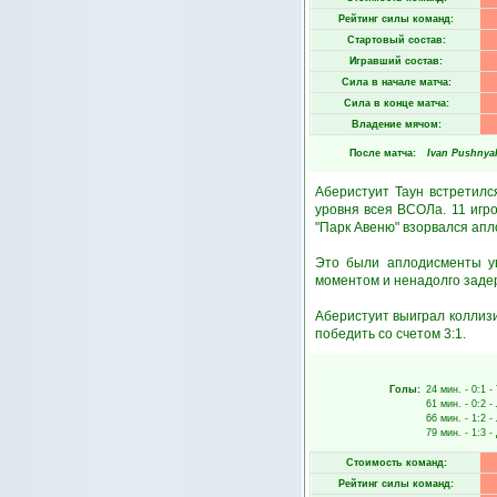
Рейтинг силы команд:
Стартовый состав:
Игравший состав:
Сила в начале матча:
Сила в конце матча:
Владение мячом:
После матча:
Ivan Pushnya
Аберистуит Таун встретилс
уровня всея ВСОЛа. 11 игр
"Парк Авеню" взорвался ап
Это были аплодисменты ув
моментом и ненадолго заде
Аберистуит выиграл коллиз
победить со счетом 3:1.
Голы:
24 мин.
- 0:1 -
61 мин.
- 0:2 -
66 мин.
- 1:2 -
79 мин.
- 1:3 -
Стоимость команд:
Рейтинг силы команд: