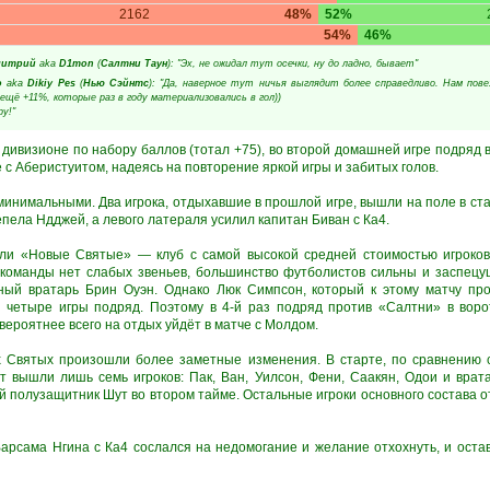
2162
48%
52%
54%
46%
митрий
aka
D1mon
(
Салтни Таун
): "Эх, не ожидал тут осечки, ну до ладно, бывает"
o
aka
Dikiy Pes
(
Нью Сэйнтс
): "Да, наверное тут ничья выглядит более справедливо. Нам пов
ещё +11%, которые раз в году материализовались в гол))
ру!"
дивизионе по набору баллов (тотал +75), во второй домашней игре подряд 
е с Аберистуитом, надеясь на повторение яркой игры и забитых голов.
минимальными. Два игрока, отдыхавшие в прошлой игре, вышли на поле в ста
ела Ндджей, а левого латераля усилил капитан Биван с Ка4.
али «Новые Святые» — клуб с самой высокой средней стоимостью игроков 
у команды нет слабых звеньев, большинство футболистов сильны и заспец
ый вратарь Брин Оуэн. Однако Люк Симпсон, который к этому матчу про
 четыре игры подряд. Поэтому в 4-й раз подряд против «Салтни» в воро
вероятнее всего на отдых уйдёт в матче с Молдом.
х Святых произошли более заметные изменения. В старте, по сравнению 
т вышли лишь семь игроков: Пак, Ван, Уилсон, Фени, Саакян, Одои и врат
й полузащитник Шут во втором тайме. Остальные игроки основного состава о
арсама Нгина с Ка4 сослался на недомогание и желание отхохнуть, и остав