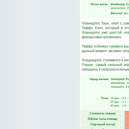
После матча:
Владимир С
результат. П
Василий
aka
Лланидлос Таун, клуб с са
Таффс Уэлл, который в эт
Лланидлос уже шестой сез
финансовых вложениях.
Таффс избежал прямого выл
данный момент активно обор
Лладнидлос стремился к ни
Пэшен, самый сильный игр
смещаясь к оборонительным 
Перед матчем:
Volodymyr Ku
менеджера, н
защищать 3 м
Голы:
13 мин.
- 0:1 -
22 мин.
- 1:1 -
40 мин.
- 1:2 -
Стоимость команд:
Рейтинг силы команд:
Стартовый состав: