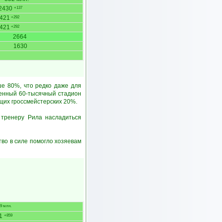
2430
+137
421
+292
421
+292
2664
1630
ше 80%, что редко даже для
ненный 60-тысячный стадион
щих гроссмейстерских 20%.
 тренеру Рила насладиться
во в силе помогло хозяевам
9 млн.
11
+859