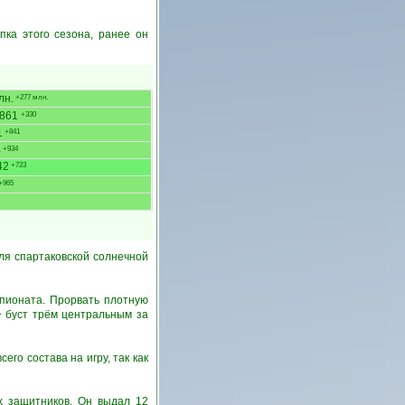
пка этого сезона, ранее он
лн.
+277 млн.
861
+330
1
+841
4
+934
42
+723
+965
ля спартаковской солнечной
мпионата. Прорвать плотную
+ буст трём центральным за
го состава на игру, так как
х защитников. Он выдал 12