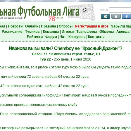
логин
ная
|
Новости
|
Онлайн
|
Правила
|
Опросы
|
Регистрация в игре
|
Забыли па
Расписание
|
Турниры
|
Команды
|
Игроки
|
Трансферы
|
Обмены
|
Аренда
Рейтинги
|
Форум
|
Чат
|
Конкурсы
|
Контакты
Иванова вызывали? Chemboy не "Красный Дракон"?
Сезон 77. Чемпионаты стран. Уэльс, D1
Тур 22
- 255 день, 1 июня 2026
ы с кликбейтами, то в рилсе к этому туру можно было бы увидеть такую подбо
 личный рекорд 72 сезона, набрав 64 очка за 22 тура.
42-го сезона на одно очко, набрав 42 очка за 22 тура.
 сильными соперниками Гилсфилд и Понтиприт, набрав 9 очков в последних т
в сезоне проиграл коллизию солнечному клубу
и Рила переполненный стадион «Парк Авеню» аплодировал великолепной сы
яд штрафные разыгрывает не звёздный защитник Мвала с Шт4, а лидер клуба 