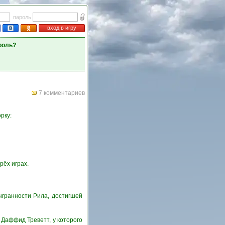
пароль
вход в игру
роль?
7 комментариев
рку:
рёх играх.
гранности Рила, достигшей
Даффид Треветт, у которого