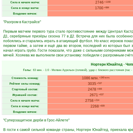
2746
+1168
Сила в начале матча:
1700
+684
Сила в конце матча:
Владение мячом:
"Разгром в Кастрайсе"
Первым матчем первого тура стало противостояние между Централ Каст
Д1, серебряные призёры сезона 77 в Д2. Встреча для них была особенно т
побоялись и старались играть в атакующий футбол. Но класс игроков пока
первом тайме, а затем и ещё два во втором, последний из которых был з
начал играть грубо. Гости показали, что даже с сильными соперниками м
мячей. Хозяева же выполнили свои установку: победили с разгромным счёт
Нортерн Юнайтед
-
Чоп
Голы:
63 мин.
- 1:0 -
Мелвин Аурельен
(головой), удар с близкого расстояния (пас -
1086 млн.
+240 млн.
Стоимость команд:
3035
+537
Рейтинг силы команд:
2478
+444
Стартовый состав:
2671
+637
Игравший состав:
2758
+214
Сила в начале матча:
2268
+609
Сила в конце матча:
Владение мячом:
"Суперзащитное дерби в Грос-Айлете"
В гости к самой сильной команде страны, Нортерн Юнайтед, приехала кре