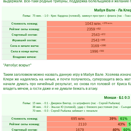
выдержали. Всё-таки родные трибуны, поддержка болельщиков и желание 
Мабуя Вале
-
Ла Кле
Голы:
75 мин.
- 1:0 -
Крис Кардона
(головой), замкнул прострел с фланга (пас -
Гнас
1043 млн.
+376 млн.
Стоимость команд:
2359
+452
Рейтинг силы команд:
2543
+872
Стартовый состав:
2543
+849
Игравший состав:
3169
+1080
Сила в начале матча:
1996
+593
Сила в конце матча:
Владение мячом:
"Автобус вскрыт"
Таким заголовком можно назвать данную игру в Мабуя Вале. Хозяева изнач
Клери же надеялись на ничью, и почти получилось, суперзащита весь матч
начали думать про ничейный результат, но снова гол головой от Криса
владеть мячом, а гости даже и не думали бежать в атаку.
Монши
-
Б1
0:3
Голы:
15 мин.
- 0:1 -
Джервон Виктор
, со штрафного (пас -
Сергей Рыбалка
)
38 мин.
- 0:2 -
Эньхао Ю
(головой), удар с близкого расстояния (пас -
Сьенди
70 мин.
- 0:3 -
Сергей Рыбалка
забивает с пенальти
695 млн.
39%
61%
Стоимость команд:
2110
43%
Рейтинг силы команд:
1679
40%
60%
Стартовый состав: