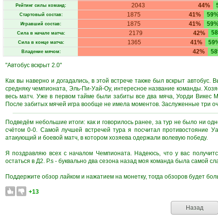
2043
44%
Рейтинг силы команд:
1875
41%
59
Стартовый состав:
1875
41%
59
Игравший состав:
5
2179
42%
Сила в начале матча:
1365
41%
59
Сила в конце матча:
42%
5
Владение мячом:
"Автобус вскрыт 2.0"
Как вы наверно и догадались, в этой встрече также был вскрыт автобус. В
средняку чемпионата, Эль-Пи-Уай-Оу, интересное название команды. Хозяе
весь матч. Уже в первом тайме были забиты все два мяча, Уорди Викес 
После забитых мячей игра вообще не имела моментов. Заслуженные три оч
Подведём небольшие итоги: как и говорилось ранее, за тур не было ни одн
счётом 0-0. Самой лучшей встречей тура я посчитал противостояние У
атакующий и боевой матч, в котором хозяева одержали волевую победу.
Я поздравляю всех с началом Чемпионата. Надеюсь, что у вас получитс
остаться в Д2. P.s - буквально два сезона назад моя команда была самой сл
Поддержите обзор лайком и нажатием на монетку, тогда обзоров будет бол
+13
Назад