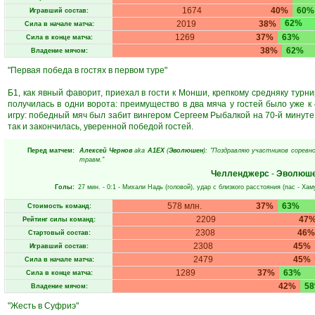
1674
40%
60%
Игравший состав:
62%
2019
38%
Сила в начале матча:
1269
37%
63%
Сила в конце матча:
38%
62%
Владение мячом:
"Первая победа в гостях в первом туре"
Б1, как явный фаворит, приехал в гости к Монши, крепкому средняку турн
получилась в одни ворота: преимущество в два мяча у гостей было уже к
игру: победный мяч был забит вингером Сергеем Рыбалкой на 70-й минуте,
так и закончилась, уверенной победой гостей.
Перед матчем:
Алексей Чернов
aka
А1ЕХ
(
Эволюшен
): "Поздравляю участников соревно
травм."
Челленджерс
-
Эволюш
Голы:
27 мин.
- 0:1 -
Михали Надь
(головой), удар с близкого расстояния (пас -
Хам
578 млн.
37%
63%
Стоимость команд:
2209
47
Рейтинг силы команд:
2308
46%
Стартовый состав:
2308
45%
Игравший состав:
2479
45%
Сила в начале матча:
1289
37%
63%
Сила в конце матча:
42%
5
Владение мячом:
"Жесть в Суфриэ"