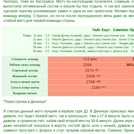
Чопперс, тоже из Кастрайса. Матч по-настоящему получился славным, и
выпустили оптимальный состав и играли бы без отдыха. А так всё законо
сделали парочку усиливающих замен и одна из них сработала: Мелвин Аур
команду вперёд. Странно, но гости после пропущенного мяча даже не меня
слабый матч для первой команды страны.
Уайт Хаус
-
Симпекс О
Голы:
11 мин.
- 1:0 -
Ханиф Долор
(головой), удар с близкого расстояния (пас -
Найх
21 мин.
- 1:1 -
Николя Джексон
, удар с близкого расстояния (пас -
Бенье Ста
26 мин.
- 2:1 -
Ангус Уиллиамс
, удар с близкого расстояния (пас -
Элиджа Дж
58 мин.
- 2:2 -
Николя Джексон
(головой), удар с близкого расстояния (пас -
У
84 мин.
- 3:2 -
Ангус Уиллиамс
(головой), замкнул прострел с фланга (пас -
На
723 млн.
Стоимость команд:
2269
46%
Рейтинг силы команд:
2274
+83
Стартовый состав:
2438
+247
Игравший состав:
2788
+288
Сила в начале матча:
2184
+617
Сила в конце матча:
Владение мячом:
"Перестрелка в Деннери"
Я считаю данный матч лучшим в первом туре Д1. В Деннери приезжал явны
думали, что будет боевой матч, так и произошло. Уже к 27-й минуте было за
давили, и сравняли счёт, забив свой второй мяч на 58-й минуте. Далее игра
даже незабитый пенальти в ворота гостей! Дело шло к ничьей, думали вс
замкнул прострел с фланга и стал лучшим игроком матча. Симпекс Орион