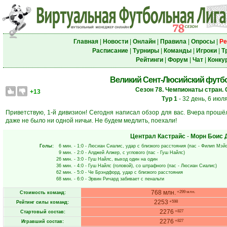
Главная
|
Новости
|
Онлайн
|
Правила
|
Опросы
|
Ре
Расписание
|
Турниры
|
Команды
|
Игроки
|
Т
Рейтинги
|
Форум
|
Чат
|
Конку
Великий Сент-Люсийский футбол
Сезон 78. Чемпионаты стран. 
+13
Тур 1
- 32 день, 6 июл
Приветствую, 1-й дивизион! Сегодня написал обзор для вас. Вчера прошёл
даже не было ни одной ничьи. Не будем медлить, поехали!
Централ Кастрайс
-
Морн Боис 
Голы:
6 мин.
- 1:0 -
Люсиан Сиалис
, удар с близкого расстояния (пас -
Филип Мэй
9 мин.
- 2:0 -
Алджей Алжер
, с углового (пас -
Гуш Найлс
)
26 мин.
- 3:0 -
Гуш Найлс
, выход один на один
36 мин.
- 4:0 -
Гуш Найлс
(головой), со штрафного (пас -
Люсиан Сиалис
)
62 мин.
- 5:0 -
Че Брэндфорд
, удар с близкого расстояния
68 мин.
- 6:0 -
Эрвин Ричард
забивает с пенальти
768 млн.
+299 млн.
Стоимость команд:
2253
+598
Рейтинг силы команд:
2276
+827
Стартовый состав:
2276
+827
Игравший состав: