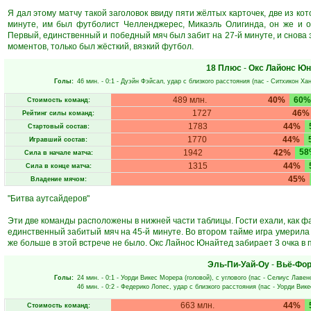
Я дал этому матчу такой заголовок ввиду пяти жёлтых карточек, две из ко
минуте, им был футболист Челленджерес, Микаэль Олигинда, он же и о
Первый, единственный и победный мяч был забит на 27-й минуте, и снова 
моментов, только был жёсткий, вязкий футбол.
18 Плюс
-
Окс Лайонс Юн
Голы:
46 мин.
- 0:1 -
Дуэйн Фэйсал
, удар с близкого расстояния (пас -
Ситхикон Хан
489 млн.
40%
60%
Стоимость команд:
1727
46%
Рейтинг силы команд:
1783
44%
Стартовый состав:
1770
44%
Игравший состав:
58
1942
42%
Сила в начале матча:
1315
44%
Сила в конце матча:
45%
Владение мячом:
"Битва аутсайдеров"
Эти две команды расположены в нижней части таблицы. Гости ехали, как ф
единственный забитый мяч на 45-й минуте. Во втором тайме игра умерила п
же больше в этой встрече не было. Окс Лайнос Юнайтед забирает 3 очка в
Эль-Пи-Уай-Оу
-
Вьё-Фор
Голы:
24 мин.
- 0:1 -
Уорди Викес Морера
(головой), с углового (пас -
Селиус Лавен
46 мин.
- 0:2 -
Федерико Лопес
, удар с близкого расстояния (пас -
Уорди Вик
663 млн.
44%
Стоимость команд: