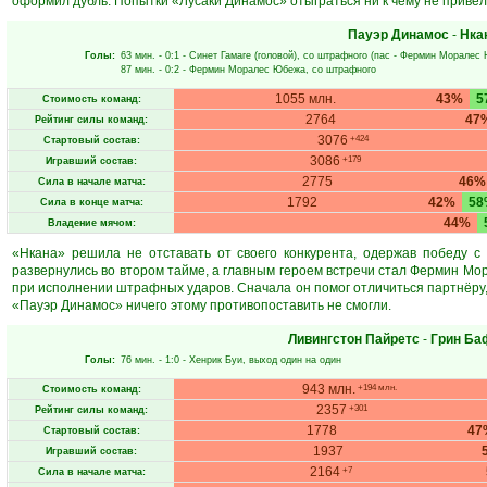
оформил дубль. Попытки «Лусаки Динамос» отыграться ни к чему не привел
Пауэр Динамос
-
Нка
Голы:
63 мин.
- 0:1 -
Синет Гамаге
(головой), со штрафного (пас -
Фермин Моралес
87 мин.
- 0:2 -
Фермин Моралес Юбежа
, со штрафного
1055 млн.
43%
5
Стоимость команд:
2764
47
Рейтинг силы команд:
3076
+424
Стартовый состав:
3086
+179
Игравший состав:
2775
46%
Сила в начале матча:
1792
42%
58
Сила в конце матча:
44%
Владение мячом:
«Нкана» решила не отставать от своего конкурента, одержав победу с
развернулись во втором тайме, а главным героем встречи стал Фермин М
при исполнении штрафных ударов. Сначала он помог отличиться партнёру, 
«Пауэр Динамос» ничего этому противопоставить не смогли.
Ливингстон Пайретс
-
Грин Б
Голы:
76 мин.
- 1:0 -
Хенрик Буи
, выход один на один
943 млн.
+194 млн.
Стоимость команд:
2357
+301
Рейтинг силы команд:
1778
47
Стартовый состав:
1937
Игравший состав:
2164
+7
Сила в начале матча: