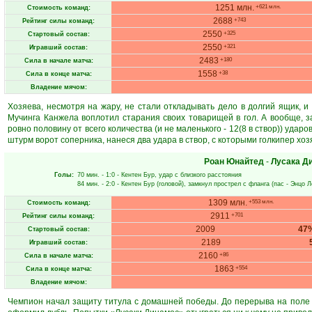
1251 млн.
+621 млн.
Стоимость команд:
2688
+743
Рейтинг силы команд:
2550
+325
Стартовый состав:
2550
+321
Игравший состав:
2483
+180
Сила в начале матча:
1558
+38
Сила в конце матча:
Владение мячом:
Хозяева, несмотря на жару, не стали откладывать дело в долгий ящик, и
Мучинга Канжела воплотил старания своих товарищей в гол. А вообще, за
ровно половину от всего количества (и не маленького - 12(8 в створ)) удар
штурм ворот соперника, нанеся два удара в створ, с которыми голкипер хоз
Роан Юнайтед
-
Лусака Д
Голы:
70 мин.
- 1:0 -
Кентен Бур
, удар с близкого расстояния
84 мин.
- 2:0 -
Кентен Бур
(головой), замкнул прострел с фланга (пас -
Энцо Л
1309 млн.
+553 млн.
Стоимость команд:
2911
+701
Рейтинг силы команд:
2009
47
Стартовый состав:
2189
Игравший состав:
2160
+86
Сила в начале матча:
1863
+554
Сила в конце матча:
Владение мячом:
Чемпион начал защиту титула с домашней победы. До перерыва на поле 