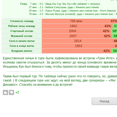
Голы:
7 мин.
- 0:1 -
Имад Аль Сур Эль Хуссейн
забивает с пенальти
27 мин.
- 1:1 -
Кабала Сингулума
, удар с близкого расстояния
33 мин.
- 1:2 -
Хорхе Рьери
, удар с близкого расстояния (пас -
Кэнто Кавата
)
79 мин.
- 2:2 -
Месале Мунгуле
(головой), удар с близкого расстояния (пас -
Х
756 млн.
47
Стоимость команд:
1962
43%
5
Рейтинг силы команд:
2004
42%
58
Стартовый состав:
2057
42%
5
Игравший состав:
2614
4
Сила в начале матча:
1853
Сила в конце матча:
42%
5
Владение мячом:
Единственная ничья в туре была зафиксирована во встрече «Грин Иглс» 
хозяева смогли отыграться. За десять минут до конца основного времени
Иньцюань Кун был близок к тому, чтобы принести своей команде такую жел
Таким был первый тур. По таблице сейчас рано что-то говорить, но, дума
такой. ) В следующем туре нас ждут, на мой взгляд, две суперигры – «Я
Динамос». Спасибо за внимание и до встречи!
+7
Назад