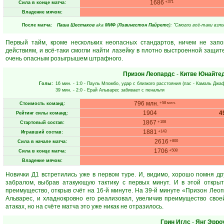
1686
+371
Сила в конце матча:
Владение мячом:
После матча:
Паша Шестаков
aka
МИФ
(
Ливингстон Пайретс
): "Смогли всё-таки вз
Первый тайм, кроме нескольких неопасных стандартов, ничем не зап
действиям, и всё-таки смогли найти лазейку в плотно выстроенной защит
очень опасным розыгрышем штрафного.
Призон Леопардс
-
Китве Юнайте
Голы:
16 мин.
- 1:0 -
Пауль Мпомбо
, удар с близкого расстояния (пас -
Камаль Джа
39 мин.
- 2:0 -
Ерай Альварес
забивает с пенальти
796 млн.
+58 млн.
Стоимость команд:
1904
4
Рейтинг силы команд:
1867
+108
Стартовый состав:
1881
+143
Игравший состав:
2616
+800
Сила в начале матча:
1706
+508
Сила в конце матча:
Владение мячом:
Новички Д1 встретились уже в первом туре. И, видимо, хорошо помня дру
забралом, выбрав атакующую тактику с первых минут. И в этой открыт
преимущество, открыв счёт на 16-й минуте. На 39-й минуте «Призон Леоп
Альварес, и хладнокровно его реализовал, увеличив преимущество сво
атаках, но на счёте матча это уже никак не отразилось.
Грин Иглс
-
Янг Эрро