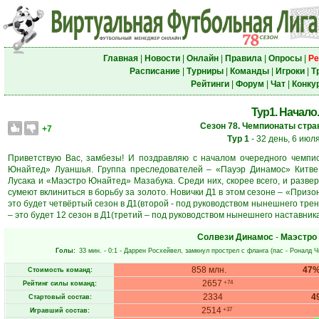
Главная
|
Новости
|
Онлайн
|
Правила
|
Опросы
|
Ре
Расписание
|
Турниры
|
Команды
|
Игроки
|
Т
Рейтинги
|
Форум
|
Чат
|
Конку
Тур1. Начало.
Сезон 78. Чемпионаты стран
+7
Тур 1
- 32 день, 6 июл
Приветствую Вас, замбезы! И поздравляю с началом очередного чемпи
Юнайтед» Луаншья. Группа преследователей – «Пауэр Динамос» Китве
Лусака и «Маэстро Юнайтед» Мазабука. Среди них, скорее всего, и разверн
сумеют вклиниться в борьбу за золото. Новички Д1 в этом сезоне – «Приз
это будет четвёртый сезон в Д1(второй - под руководством нынешнего тре
– это будет 12 сезон в Д1(третий – под руководством нынешнего наставника
Солвези Динамос
-
Маэстро
Голы:
33 мин.
- 0:1 -
Даррен Росхейвел
, замкнул прострел с фланга (пас -
Роналд 
858 млн.
47
Стоимость команд:
2657
+74
Рейтинг силы команд:
2334
4
Стартовый состав:
2514
+37
Игравший состав: