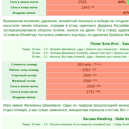
2526
44%
Сила в начале матча:
1943
+30
Сила в конце матча:
47
Владение мячом:
Выигранная коллизия, удаление, незабитый пенальти и победа на «отдыхе
насытили линию обороны, отрядив в атаку одинокого Даррена Росхейв
затерроризировала оборону хозяев, нанеся на двоих 7(4 в створ) ударо
«Солвези Юнайтед» пытались изменить ход игры, но удаление Брайана Ма
Полис Блю Иглс
-
Зан
Голы:
24 мин.
- 1:0 -
Филемон Шикабвали
, удар с близкого расстояния (пас -
Кабала
35 мин.
- 2:0 -
Леонард Шикапваша
(головой), замкнул прострел с фланга (пас
56 мин.
- 2:1 -
Фрэнсис Мустафа
(головой), удар с близкого расстояния (пас 
861 млн.
+79 млн.
Стоимость команд:
2351
+174
Рейтинг силы команд:
2605
+261
Стартовый состав:
2584
+273
Игравший состав:
2826
+686
Сила в начале матча:
1751
+389
Сила в конце матча:
Владение мячом:
Игра имени Филемона Шикабвали. Один из лидеров прошлогодней юниорк
отдал голевую, а как только заменился, инициатива перешла к гостям. Вот т
Касама Юнайтед
-
Лайм Х
Голы:
43 мин.
- 1:0 -
Мучинга Канжела
, из-за пределов штрафной (пас -
Сейду Келе