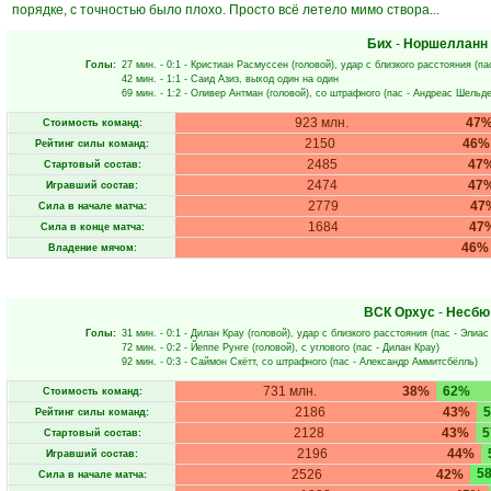
порядке, с точностью было плохо. Просто всё летело мимо створа...
Бих
-
Норшелланн
Голы:
27 мин.
- 0:1 -
Кристиан Расмуссен
(головой), удар с близкого расстояния (па
42 мин.
- 1:1 -
Саид Азиз
, выход один на один
69 мин.
- 1:2 -
Оливер Антман
(головой), со штрафного (пас -
Андреас Шельд
923 млн.
47
Стоимость команд:
2150
46%
Рейтинг силы команд:
2485
47
Стартовый состав:
2474
47
Игравший состав:
2779
47
Сила в начале матча:
1684
47
Сила в конце матча:
46%
Владение мячом:
ВСК Орхус
-
Несбю
Голы:
31 мин.
- 0:1 -
Дилан Крау
(головой), удар с близкого расстояния (пас -
Элиас
72 мин.
- 0:2 -
Йеппе Рунге
(головой), с углового (пас -
Дилан Крау
)
92 мин.
- 0:3 -
Саймон Скётт
, со штрафного (пас -
Александр Аммитсбёлль
)
731 млн.
38%
62%
Стоимость команд:
2186
43%
Рейтинг силы команд:
2128
43%
Стартовый состав:
2196
44%
Игравший состав:
5
2526
42%
Сила в начале матча: