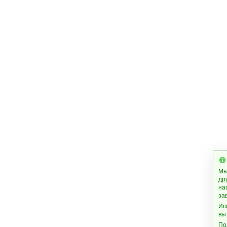
Мы
др
на
за
Ис
вы
По