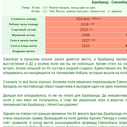
Брабранд
-
Свеннбо
Голы:
30 мин.
- 1:0 -
Мартин Бредаль
, выход один на один
84 мин.
- 1:1 -
Тейс Йенсен
, замкнул прострел с фланга (пас -
С. Шарвин
)
954 млн.
+108 млн.
Стоимость команд:
2418
+134
Рейтинг силы команд:
2520
+11
Стартовый состав:
2496
Игравший состав:
3227
+322
Сила в начале матча:
1810
Сила в конце матча:
Владение мячом:
Свенборг в прошлом сезоне занял девятое место, а Брабранд пробил
выступления в Д1 у хозяев поля как бы не побольше. Кроме этого на с
встреч, более сильный по Vs состав и родной стадион. Единственно что Ф
обидившись на находящихся на тренировке бойцов, которые вышли на поле
Сначала то всё было хорошо. Хозяева поля уверенно переигрывали Свеннб
Бредаль на противоходе убрал защитника и выходом один на один переигр
Дальше всё складывалось то же не плохо для Брабранда. Да инициатива
поля у них явно не получалось, к тому же уверенная игра в воротах
преимущество Брабранд с лёгкостью удержит.
Однако не говори гоп раньше времени. На 81 минуте вратарь Брабранда сп
очень серьёзную травму. Вышедший на поле дублёр Адонис Пинеда к сожал
счёт сравняли. К концу матча разыгравшийся форвард Свеннборга Шар