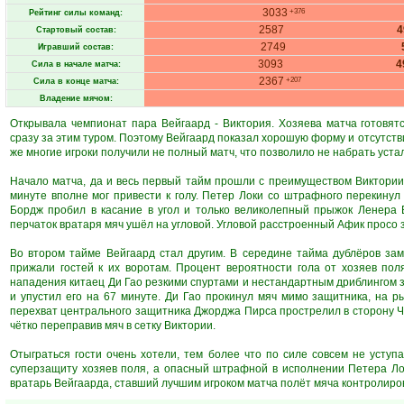
3033
+376
Рейтинг силы команд:
2587
Стартовый состав:
2749
Игравший состав:
3093
4
Сила в начале матча:
2367
+207
Сила в конце матча:
Владение мячом:
Открывала чемпионат пара Вейгаард - Виктория. Хозяева матча готовят
сразу за этим туром. Поэтому Вейгаард показал хорошую форму и отсутств
же многие игроки получили не полный матч, что позволило не набрать уста
Начало матча, да и весь первый тайм прошли с преимуществом Виктории.
минуте вполне мог привести к голу. Петер Локи со штрафного перекину
Бордж пробил в касание в угол и только великолепный прыжок Ленера 
перчаток вратаря мяч ушёл на угловой. Угловой расстроенный Афик просо 
Во втором тайме Вейгаард стал другим. В середине тайма дублёров за
прижали гостей к их воротам. Процент вероятности гола от хозяев по
нападения китаец Ди Гао резкими спуртами и нестандартным дриблингом 
и упустил его на 67 минуте. Ди Гао прокинул мяч мимо защитника, на 
перехват центрального защитника Джорджа Пирса прострелил в сторону Ч
чётко переправив мяч в сетку Виктории.
Отыграться гости очень хотели, тем более что по силе совсем не уступ
суперзащиту хозяев поля, а опасный штрафной в исполнении Петера Ло
вратарь Вейгаарда, ставший лучшим игроком матча полёт мяча контролиров