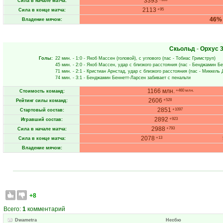
3393
Сила в начале матча:
2113
+95
Сила в конце матча:
46%
Владение мячом:
Скьольд
-
Орхус
3
Голы:
22 мин.
- 1:0 -
Якоб Массен
(головой), с углового (пас -
Тобиас Гримструп
)
45 мин.
- 2:0 -
Якоб Массен
, удар с близкого расстояния (пас -
Бенджамин Бе
71 мин.
- 2:1 -
Кристиан Арнстад
, удар с близкого расстояния (пас -
Миккель 
74 мин.
- 3:1 -
Бенджамин Беннетт-Ларсен
забивает с пенальти
1166 млн.
+460 млн.
Стоимость команд:
2606
+528
Рейтинг силы команд:
2851
+1097
Стартовый состав:
2892
+923
Игравший состав:
2988
+793
Сила в начале матча:
2078
+13
Сила в конце матча:
Владение мячом:
+8
Всего:
1
комментарий
Dwametra
Несбю