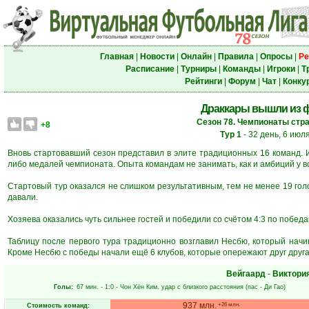
Главная
|
Новости
|
Онлайн
|
Правила
|
Опросы
|
Ре
Расписание
|
Турниры
|
Команды
|
Игроки
|
Т
Рейтинги
|
Форум
|
Чат
|
Конку
Драккары вышли из 
Сезон 78. Чемпионаты стра
+8
Тур 1
- 32 день, 6 июл
Вновь стартовавший сезон представил в элите традиционных 16 команд. И
либо медалей чемпионата. Опыта командам не занимать, как и амбиций у в
Стартовый тур оказался не слишком результативным, тем не менее 19 гол
давали.
Хозяева оказались чуть сильнее гостей и победили со счётом 4:3 по победам
Таблицу после первого тура традиционно возглавил Несбю, который начи
Кроме Несбю с победы начали ещё 6 клубов, которые опережают друг друга 
Вейгаард
-
Виктори
Голы:
67 мин.
- 1:0 -
Чон Хён Ким
, удар с близкого расстояния (пас -
Ди Гао
)
937 млн.
+26 млн.
Стоимость команд: