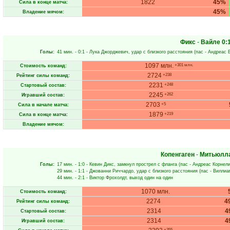
1822
45%
Сила в конце матча:
45%
Владение мячом:
Фикс
-
Вайле
0:
Голы:
41 мин.
- 0:1 -
Лука Джорджевич
, удар с близкого расстояния (пас -
Андреас 
1097 млн.
+301 млн.
Стоимость команд:
2724
+238
Рейтинг силы команд:
2231
+248
Стартовый состав:
2245
+262
Игравший состав:
2703
+5
Сила в начале матча:
1879
+219
Сила в конце матча:
Владение мячом:
Копенгаген
-
Митьюлл
Голы:
17 мин.
- 1:0 -
Кевин Дикс
, замкнул прострел с фланга (пас -
Андреас Корнел
29 мин.
- 1:1 -
Джованни Риччардо
, удар с близкого расстояния (пас -
Виллиа
44 мин.
- 2:1 -
Виктор Фрохолдт
, выход один на один
1070 млн.
Стоимость команд:
2274
4
Рейтинг силы команд:
2314
4
Стартовый состав:
2314
4
Игравший состав:
+355