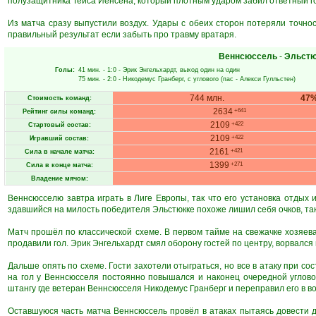
полузащитника Тейса Йенсена, который плотным ударом забил ответный г
Из матча сразу выпустили воздух. Удары с обеих сторон потеряли точнос
правильный результат если забыть про травму вратаря.
Веннсюссель
-
Эльстю
Голы:
41 мин.
- 1:0 -
Эрик Энгельхардт
, выход один на один
75 мин.
- 2:0 -
Никодемус Гранберг
, с углового (пас -
Алекси Гулльстен
)
744 млн.
47
Стоимость команд:
2634
+641
Рейтинг силы команд:
2109
+422
Стартовый состав:
2109
+422
Игравший состав:
2161
+421
Сила в начале матча:
1399
+271
Сила в конце матча:
Владение мячом:
Веннсюсселю завтра играть в Лиге Европы, так что его установка отдых 
здавшийся на милость победителя Эльстюкке похоже лишил себя очков, так
Матч прошёл по классической схеме. В первом тайме на свежачке хозяева
продавили гол. Эрик Энгельхардт смял оборону гостей по центру, ворвался
Дальше опять по схеме. Гости захотели отыграться, но все в атаку при сост
на гол у Веннсюсселя постоянно повышался и наконец очередной углов
штангу где ветеран Веннсюсселя Никодемус Гранберг и переправил его в во
Оставшуюся часть матча Веннсюссель провёл в атаках пытаясь довести д