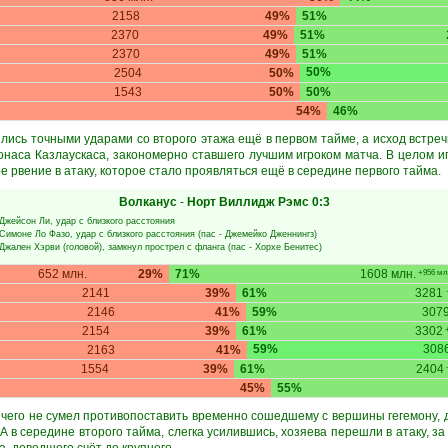
2158
49%
51%
2370
49%
51%
2370
49%
51%
50%
2504
50%
1543
50%
50%
54%
46%
лись точными ударами со второго этажа ещё в первом тайме, а исход встреч
наса Казлаускаса, закономерно ставшего лучшим игроком матча. В целом и
е рвение в атаку, которое стало проявляться ещё в середине первого тайма.
Волканус
-
Норт Виллидж Рэмс
0:3
Джейсон Ли
, удар с близкого расстояния
Симоне Ло Фазо
, удар с близкого расстояния (пас -
Джемейко Дженнингз
)
Джален Хэрви
(головой), замкнул прострел с фланга (пас -
Хорхе Бенитес
)
652 млн.
29%
71%
1608 млн.
+956 мл
2141
39%
61%
3281
2146
41%
59%
307
2154
39%
61%
3302
+
59%
308
2163
41%
1554
39%
61%
2404
45%
55%
чего не сумел противопоставить временно сошедшему с вершины гегемону, д
 А в середине второго тайма, слегка усилившись, хозяева перешли в атаку, з