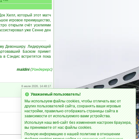
1
+511
ок Хилл, который этот матч
льшое игровое преимущество,
стро открыли счёт усилиями
ассистировал уже Сенне ден
кому Девонширу. Лидирующий
артовавший Баском примет
 а в Сэндис встретятся пока
maldini
(
Уондерерс
)
8 июля 2026, 14:48:17
Уважаемый пользователь!
Мы используем файлы cookies, чтобы отличать вас от
8 июля 2026, 22:12:51
других пользователей сайта, сохранять ваши игровые
настройки, правильно отображать страницы сайта в
зависимости от используемого вами устройства.
Используя наш веб-сайт без изменения настроек браузера,
вы принимаете от нас файлы cookies.
Полную информацию о нашей политике в отношении