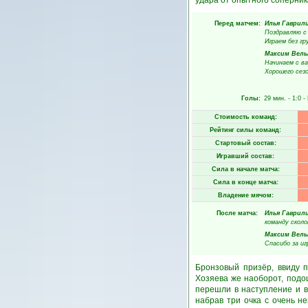
удара от опытного соперника
Перед матчем:
Илья Гаврил
Поздравляю с
Играем без гру
Максим Вель
Начинаем с в
Хорошего сезо
Голы:
29 мин.
- 1:0 -
Стоимость команд:
Рейтинг силы команд:
Стартовый состав:
Игравший состав:
Сила в начале матча:
Сила в конце матча:
Владение мячом:
После матча:
Илья Гаврил
команду сколо
Максим Вель
Спасибо за иг
Бронзовый призёр, ввиду 
Хозяева же наоборот, подош
перешли в наступление и в
набрав три очка с очень н