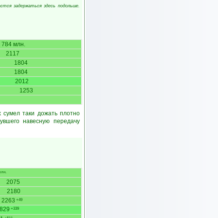
астся задержаться здесь подольше.
784 млн.
2117
1804
1804
2012
1253
 сумел таки дожать плотно
увшего навесную передачу
млн.
2075
2180
2263
+49
829
+339