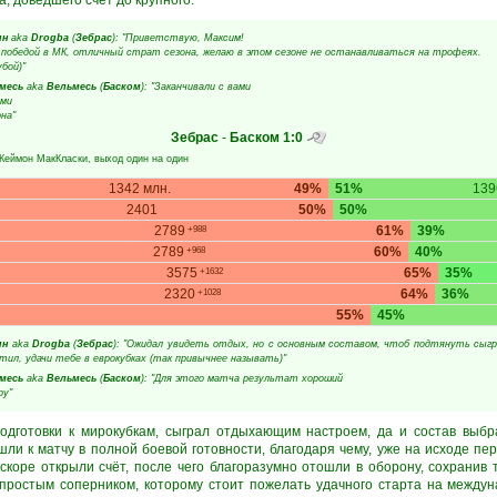
, доведшего счёт до крупного.
ин
aka
Drogba
(
Зебрас
): "Приветствую, Максим!
 победой в МК, отличный страт сезона, желаю в этом сезоне не останавливаться на трофеях.
бой)"
месь
aka
Вельмесь
(
Баском
): "Заканчивали с вами
ами
на"
Зебрас
-
Баском
1:0
Кеймон МакКласки
, выход один на один
1342 млн.
49%
51%
139
2401
50%
50%
2789
61%
39%
+988
2789
60%
40%
+968
3575
65%
35%
+1632
2320
64%
36%
+1028
55%
45%
ин
aka
Drogba
(
Зебрас
): "Ожидал увидеть отдых, но с основным составом, чтоб подтянуть сыгр
тил, удачи тебе в еврокубках (так привычнее называть)"
месь
aka
Вельмесь
(
Баском
): "Для этого матча результат хороший
ру"
подготовки к мирокубкам, сыграл отдыхающим настроем, да и состав выбр
ли к матчу в полной боевой готовности, благодаря чему, уже на исходе пе
скоре открыли счёт, после чего благоразумно отошли в оборону, сохранив
епростым соперником, которому стоит пожелать удачного старта на межд