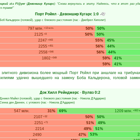
ицкий
aka
Fl@yer
(
Девоншир Кугарс
): "Снова вернулись в элиту. Надеюсь, что в этот раз уд
ез травм!"
Порт Ройял
-
Девоншир Кугарс
1:0
Боб Кальдерон
(головой), удар с близкого расстояния (пас -
Джебрел Хиполит
)
797 млн.
50%
50%
+13 млн.
2125
50%
50%
+8
2247
55%
45%
+443
2255
56%
44%
+451
2558
56%
44%
+546
1802
59%
41%
+549
59%
41%
в элитного дивизиона более мощный Порт Ройял при аншлаге на трибунах
силиями удачно вышедшего на замену Боба Кальдерона, головой замкн
Док Хилл Рейнджерс
-
Вулвз
0:2
Дэниел Майкл
(головой), удар с близкого расстояния (пас -
Никола Д'Аддарио
)
Сенна ден Даннен
, с углового (пас -
Никола Д'Аддарио
)
547 млн.
31%
69%
1209 млн.
+662 
2107
50%
50%
+32
2251
51%
49%
+71
2214
49%
51%
53%
2
2490
47%