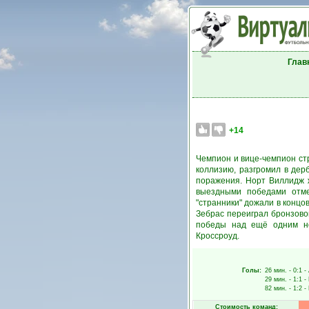
Глав
+14
Чемпион и вице-чемпион ст
коллизию, разгромил в дер
поражения. Норт Виллидж 
выездными победами отме
"странники" дожали в конц
Зебрас переиграл бронзово
победы над ещё одним но
Кроссроуд.
Голы:
26 мин.
- 0:1 -
29 мин.
- 1:1 -
82 мин.
- 1:2 -
Стоимость команд: