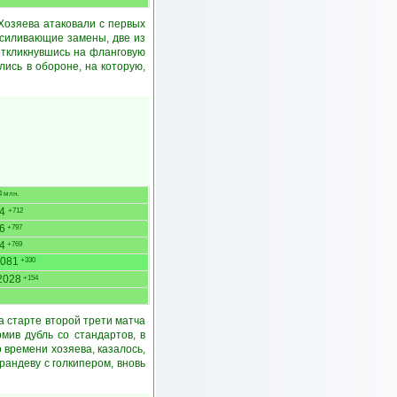
 Хозяева атаковали с первых
усиливающие замены, две из
откликнувшись на фланговую
ись в обороне, на которую,
 млн.
84
+712
6
+797
4
+769
081
+330
2028
+154
а старте второй трети матча
мив дубль со стандартов, в
 времени хозяева, казалось,
рандеву с голкипером, вновь