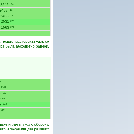
2242
+84
2487
+117
2465
+95
2531
+27
1563
+20
и решил мастерский удар со
гра была абсолютно равной,
н.
+1140
9
+933
1148
6
+923
+850
аже играя в глухую оборону,
а что и получили два разящих