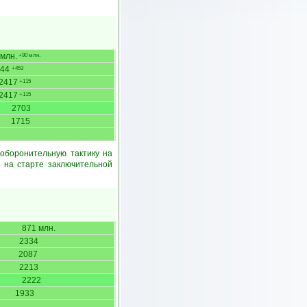
 млн.
+90 млн.
544
+453
2417
+115
2417
+115
2703
1715
оборонительную тактику на
 на старте заключительной
871 млн.
2334
2087
2213
2222
1933