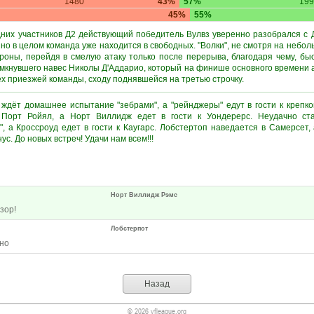
1480
43%
57%
199
45%
55%
них участников Д2 действующий победитель Вулвз уверенно разобрался с Д
 но в целом команда уже находится в свободных. "Волки", не смотря на небо
роны, перейдя в смелую атаку только после перерыва, благодаря чему, бы
амкнувшего навес Николы Д'Аддарио, который на финише основного времени 
х приезжей команды, сходу поднявшейся на третью строчку.
 ждёт домашнее испытание "зебрами", а "рейнджеры" едут в гости к креп
 Порт Ройял, а Норт Виллидж едет в гости к Уондерерс. Неудачно ст
", а Кроссроуд едет в гости к Каугарс. Лобстертоп наведается в Самерсет,
с. До новых встреч! Удачи нам всем!!!
Норт Виллидж Рэмс
зор!
Лобстерпот
чно
Назад
© 2026 vfleague.org