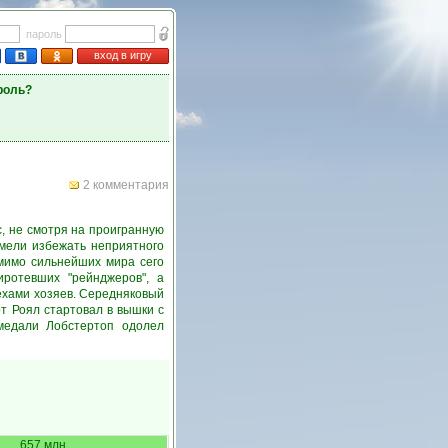
пароль
вход в игру
роль?
2 комментария
, не смотря на проигранную
умели избежать неприятного
мимо сильнейших мира сего
ротевших "рейнджеров", а
ехами хозяев. Середняковый
т Роял стартовал в вышки с
медали Лобстертоп одолел
657 млн.