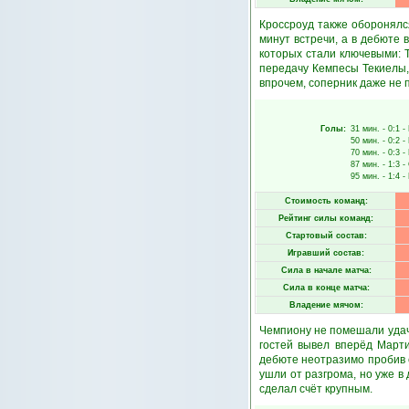
Кроссроуд также оборонялся
минут встречи, а в дебюте
которых стали ключевыми: 
передачу Кемпесы Текиелы,
впрочем, соперник даже не п
Голы:
31 мин.
- 0:1 -
50 мин.
- 0:2 -
70 мин.
- 0:3 -
87 мин.
- 1:3 -
95 мин.
- 1:4 -
Стоимость команд:
Рейтинг силы команд:
Стартовый состав:
Игравший состав:
Сила в начале матча:
Сила в конце матча:
Владение мячом:
Чемпиону не помешали удачн
гостей вывел вперёд Марти
дебюте неотразимо пробив с
ушли от разгрома, но уже в
сделал счёт крупным.