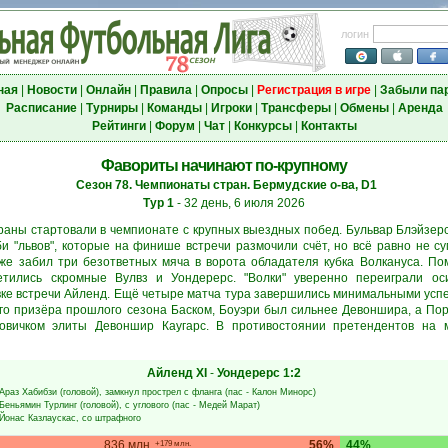
логин
ная
|
Новости
|
Онлайн
|
Правила
|
Опросы
|
Регистрация в игре
|
Забыли па
Расписание
|
Турниры
|
Команды
|
Игроки
|
Трансферы
|
Обмены
|
Аренда
Рейтинги
|
Форум
|
Чат
|
Конкурсы
|
Контакты
Фавориты начинают по-крупному
Сезон 78. Чемпионаты стран. Бермудские о-ва, D1
Тур 1
- 32 день, 6 июля 2026
раны стартовали в чемпионате с крупных выездных побед. Бульвар Блэйзерс
би "львов", которые на финише встречи размочили счёт, но всё равно не с
же забил три безответных мяча в ворота обладателя кубка Волкануса. По
тились скромные Вулвз и Уондерерс. "Волки" уверенно переиграли оси
овке встречи Айленд. Ещё четыре матча тура завершились минимальными усп
го призёра прошлого сезона Баском, Боуэри был сильнее Девоншира, а Пор
вичком элиты Девоншир Каугарс. В противостоянии претендентов на 
Айленд ХІ
-
Уондерерс
1:2
Араз Хабибзи
(головой), замкнул прострел с фланга (пас -
Калон Минорс
)
Беньямин Турлинг
(головой), с углового (пас -
Медей Марат
)
Йонас Казлаускас
, со штрафного
836 млн.
56%
44%
+179 млн.