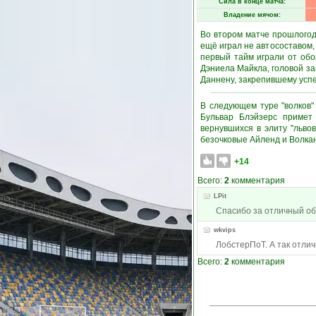
Сила в конце матча:
Владение мячом:
Во втором матче прошлогод
ещё играл не автосоставом,
первый тайм играли от обо
Дэниела Майкла, головой з
Даннену, закрепившему успе
В следующем туре "волков"
Бульвар Блэйзерс примет
вернувшихся в элиту "львов
безочковые Айленд и Волкану
+14
Всего:
2
комментария
LPit
Спасибо за отличный об
wkvips
ЛобстерПоТ. А так отли
Всего:
2
комментария