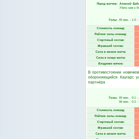
Перед матчем:
Алексей Баб
Удачи нам и б
Голы:
85 мин.
- 1:0 -
Стоимость команд:
Рейтинг силы команд:
Стартовый состав:
Игравший состав:
Сила в начале матча:
Сила в конце матча:
Владение мячом:
В противостоянии новичко
обороняющийся Каугарс у
партнёра
Голы:
60 мин.
- 0:1 -
86 мин.
- 0:2 -
Стоимость команд:
Рейтинг силы команд:
Стартовый состав:
Игравший состав:
Сила в начале матча: