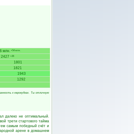
6 млн.
+54 млн.
2427
+26
1801
1821
1943
1292
анность к еврокубках. Ты отличную
ал далеко не оптимальный.
рвой трети стартового тайма
 тем самым победный счёт и
ународной арене в домашнем