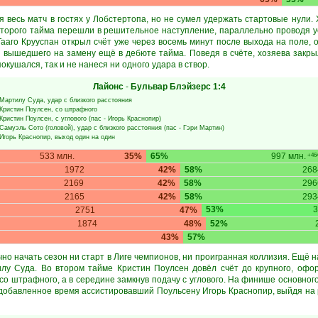
 весь матч в гостях у Лобстертопа, но не сумел удержать стартовые нули.
 второго тайма перешли в решительное наступление, параллельно проводя 
Тааго Крууспан открыл счёт уже через восемь минут после выхода на поле, 
 вышедшего на замену ещё в дебюте тайма. Поведя в счёте, хозяева закрыл
окушался, так и не нанеся ни одного удара в створ.
Лайонс
-
Бульвар Блэйзерс
1:4
Мартилу Суда
, удар с близкого расстояния
Кристин Поулсен
, со штрафного
Кристин Поулсен
, с углового (пас -
Игорь Краснопир
)
Самуэль Сото
(головой), удар с близкого расстояния (пас -
Гэри Мартин
)
Игорь Краснопир
, выход один на один
533 млн.
35%
65%
997 млн.
+464
1972
42%
58%
26
2169
42%
58%
296
2165
42%
58%
293
53%
3
2751
47%
1874
48%
52%
43%
57%
о начать сезон ни старт в Лиге чемпионов, ни проигранная коллизия. Ещё н
лу Суда. Во втором тайме Кристин Поулсен довёл счёт до крупного, офор
о штрафного, а в середине замкнув подачу с углового. На финише основного
 добавленное время ассистировавший Поульсену Игорь Краснопир, выйдя на 