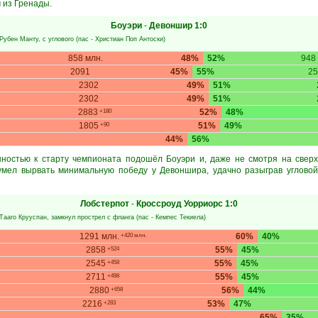
 из Гренады.
Боуэри
-
Девоншир
1:0
Рубен Манту
, с углового (пас -
Христиан Поп Антоски
)
858 млн.
48%
52%
948
2091
45%
55%
2
2302
49%
51%
2302
49%
51%
2883
52%
48%
+180
1805
51%
49%
+90
44%
56%
нностью к старту чемпионата подошёл Боуэри и, даже не смотря на сверх
сумел вырвать минимальную победу у Девоншира, удачно разыграв угловой
Лобстерпот
-
Кроссроуд Уорриорс
1:0
Тааго Крууспан
, замкнул прострел с фланга (пас -
Кемпес Текиела
)
1291 млн.
60%
40%
+420 млн.
2858
55%
45%
+524
2545
55%
45%
+458
2711
55%
45%
+498
2880
56%
44%
+658
2216
53%
47%
+283
65%
35%