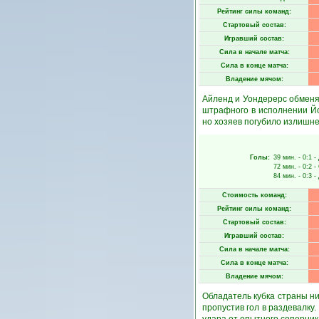
Рейтинг силы команд:
Стартовый состав:
Игравший состав:
Сила в начале матча:
Сила в конце матча:
Владение мячом:
Айленд и Уондерерс обменя
штрафного в исполнении Йо
но хозяев погубило излишне
Голы:
39 мин.
- 0:1 -
72 мин.
- 0:2 -
84 мин.
- 0:3 -
Стоимость команд:
Рейтинг силы команд:
Стартовый состав:
Игравший состав:
Сила в начале матча:
Сила в конце матча:
Владение мячом:
Обладатель кубка страны ни
пропустив гол в раздевалку.