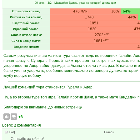
90 мин.
- 4:2 -
Махарбан Дулам
, удар со средней дистанции
476 млн.
36%
64%
Стоимость команд:
1748
44%
Рейтинг силы команд:
1851
Стартовый состав:
1830
47
Игравший состав:
2702
+672
Сила в начале матча:
1681
+367
Сила в конце матча:
Владение мячом:
Самым результативным матчем тура стал отнюдь не поединок Галаби. Аде
начал сразу с Супера . Первый тайм прошел на встречных курсах но т
увереннее но Адер забил дважды, а Амана отвели лишь раз. В начале вто
было уже не удержать, особенно монгольского легионера Дулама который 
клубу первую победу.
Лучшей командой тура становится Гурама и Адер.
Ну, а во втором туре топ игра Галаби против Шаки, а также матч Кандаджи 
Благодарю за внимание, до новых встреч 🤝
+8
Всего:
2
комментария
FaQ
Галаби
Спасибо за обзор!