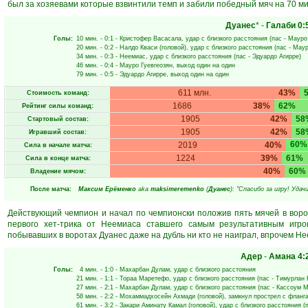
был за хозяевами которые взвинтили темп и забили победный мяч на 70 ми
Дуанес
* -
Галаби
0:
Голы:
10 мин.
- 0:1 -
Кристофер Васасала
, удар с близкого расстояния (пас -
Мауро 
20 мин.
- 0:2 -
Налдо Кваси
(головой), удар с близкого расстояния (пас -
Маур
34 мин.
- 0:3 -
Неемиас
, удар с близкого расстояния (пас -
Эдуардо Агирре
)
46 мин.
- 0:4 -
Мауро Гуевгеозян
, выход один на один
79 мин.
- 0:5 -
Эдуардо Агирре
, выход один на один
611 млн.
43%
Стоимость команд:
1686
38%
62%
Рейтинг силы команд:
1905
42%
58
Стартовый состав:
1905
42%
58
Игравший состав:
60%
2019
40%
Сила в начале матча:
1224
39%
61%
Сила в конце матча:
40%
60%
Владение мячом:
После матча:
Максим Ерёменко
aka
maksimeremenko
(
Дуанес
): "Спасибо за игру! Уда
Действующий чемпион и начал по чемпионски положив пять мячей в воро
первого хет-трика от Неемиаса ставшего самым результативным игро
побывавших в воротах Дуанес даже на дубль ни кто не наиграл, впрочем Нее
Адер
-
Амана
4:
Голы:
4 мин.
- 1:0 -
Махарбан Дулам
, удар с близкого расстояния
21 мин.
- 1:1 -
Тораа Маретефо
, удар с близкого расстояния (пас -
Тимурлан 
27 мин.
- 2:1 -
Махарбан Дулам
, удар с близкого расстояния (пас -
Кассоум М
58 мин.
- 2:2 -
Мохаммадхосейн Ахмади
(головой), замкнул прострел с фланга
61 мин.
- 3:2 -
Закари Аминату Камал
(головой), удар с близкого расстояния (