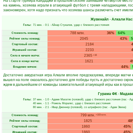
На старте турнира Кандаджи в прошлом сезоне занявший четвёртое место 
на камень, хозяева играли в атакующий футбол с тремя нападающими, гос
закономерен, хотя надо признать что хозяева шансы размочить счет имели
Жувенайл
-
Алкали Нас
Голы:
71 мин.
- 0:1 -
Айнар Стукалов
, удар с близкого расстояния
788 млн.
36%
64%
Стоимость команд:
2045
43%
Рейтинг силы команд:
2184
Стартовый состав:
2233
Игравший состав:
2365
+16
Сила в начале матча:
1621
4
Сила в конце матча:
44%
Владение мячом:
Достаточно аккуратная игра Алкали вполне предсказуема, впереди матчи к
вышел на поле оказалось достаточно для победы пусть и достаточно скром
ждем в дальнейшем от команды зажигательной атакующей игры как в прош
Гурама ФК
-
Мадав
Голы:
37 мин.
- 1:0 -
Адаме Магатле
(головой), удар с близкого расстояния (пас -
Ад
40 мин.
- 1:1 -
Ромель Моралес
, удар с близкого расстояния
80 мин.
- 2:1 -
Ивар Дженнер
(головой), со штрафного (пас -
Адам Эвека
)
799 млн.
+103 млн.
Стоимость команд:
1825
48
Рейтинг силы команд:
1860
45%
Стартовый состав:
1860
45%
Игравший состав: