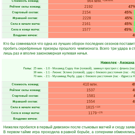
964 млн.
+296 млн.
Стоимость команд:
2192
47
Рейтинг силы команд:
2154
45%
Стартовый состав:
2228
45%
Игравший состав:
2161
45%
Сила в начале матча:
1577
45%
Сила в конце матча:
Владение мячом:
Кто бы сомневался что одна из лучших оборон последних сезонов поставит 
пробить серебрянные призеры прошлого чемпионата. Всего три удара в ст
лишь раз и вполне закономерная нулевая ничья.
Нижелек
-
Акокана
Голы:
25 мин.
- 1:0 -
Мохамед Садоу Али
(головой), замкнул прострел с фланга (пас
38 мин.
- 1:1 -
Лионис Эспино
(головой), удар с близкого расстояния (пас -
Аб
70 мин.
- 2:1 -
Мухаммад Якубу
, удар с близкого расстояния (пас -
Идрисса Н
410 млн.
4
Стоимость команд:
1537
Рейтинг силы команд:
1581
Стартовый состав:
1554
Игравший состав:
1815
+114
Сила в начале матча:
1179
+176
Сила в конце матча:
Владение мячом:
Нижелек пробился в первый дивизион после стыковых матчей и сходу заявил
В первом тайме игра проходила в равной борьбе, а соперники обменялись