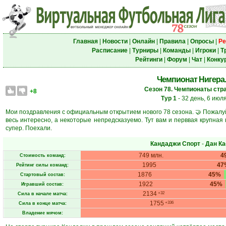
Главная
|
Новости
|
Онлайн
|
Правила
|
Опросы
|
Ре
Расписание
|
Турниры
|
Команды
|
Игроки
|
Т
Рейтинги
|
Форум
|
Чат
|
Конку
Чемпионат Нигера. 
Сезон 78. Чемпионаты стра
+8
Тур 1
- 32 день, 6 июл
Мои поздравления с официальным открытием нового 78 сезона. 🤝 Пожалуй
весь интересно, а некоторые непредсказуемо. Тут вам и перввая крупная 
супер. Поехали.
Кандаджи Спорт
-
Дан Ка
749 млн.
4
Стоимость команд:
1995
47
Рейтинг силы команд:
1876
45%
Стартовый состав:
1922
45%
Игравший состав:
2134
+32
Сила в начале матча:
1755
+336
Сила в конце матча:
Владение мячом: