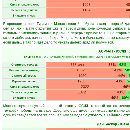
1967
4
Сила в начале матча:
1184
4
Сила в конце матча:
Владение мячом:
В прошлом сезоне Гурама и Мадава вели борьбу за выход в первый див
случая, но и матч открытия уже в первом дивизионе команды сыграли д
команды обменялись голами, и ушли на перерыв при счете 1:1. Во втором 
своего добилась начав с победы. Мадава хоть и была сильнее по составу,
если дальше так пойдет дело то уехать далеко вряд ли получится.
АС-ФАН
-
ЮСЖН
Голы:
66 мин.
- 0:1 -
Бубакар Хейникой
, с углового (пас -
Жюль-Пьер Омароу Мусса
773 млн.
38%
62%
Стоимость команд:
1862
42%
58
Рейтинг силы команд:
1950
44%
Стартовый состав:
1950
43%
5
Игравший состав:
2322
46
Сила в начале матча:
1372
43%
Сила в конце матча:
40%
60%
Владение мячом:
Мягко говоря не лучший прошлый сезон у ЮСЖН который как на качелях
трудовой победы на выезде. Довольно ощутимое преимущество в силе до
один из стандартов все же прошел. Мусса подал с углового, а Хейникой отк
Дан Баскор
-
Шака