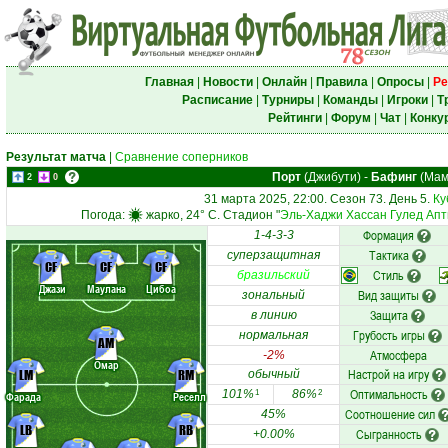
Главная
|
Новости
|
Онлайн
|
Правила
|
Опросы
|
Ре
Расписание
|
Турниры
|
Команды
|
Игроки
|
Т
Рейтинги
|
Форум
|
Чат
|
Конку
Результат матча
|
Сравнение соперников
Порт
(Джибути)
-
Бафинг
(Мам
2
0
31 марта 2025, 22:00. Сезон 73. День 5.
Ку
Погода:
жарко, 24° C. Стадион "
Эль-Хаджи Хассан Гулед Ап
Формация
1-4-3-3
Тактика
суперзащитная
CF
CF
CF
Стиль
бразильский
Джази
Маулана
Цибоа
Вид защиты
зональный
Защита
в линию
Грубость игры
нормальная
AM
Атмосфера
-2%
Омар
Настрой на игру
LM
RM
обычный
Оптимальность
101%
86%
1
2
Фарада
Реселл
Соотношение сил
45%
LB
RB
Сыгранность
+0.00%