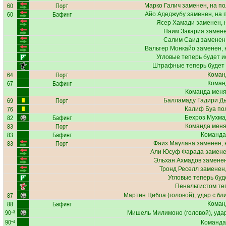
60
Порт
Марко Галич
заменен, на п
60
Бафинг
Айо Адеджубу
заменен, на 
Ясер Хамади
заменен, 
Наим Закария
замене
Салим Саид
заменен,
Вальтер Монкайо
заменен, 
Угловые теперь будет 
Штрафные теперь будет
64
Порт
Коман
67
Бафинг
Коман
Команда меняе
69
Порт
Балламаду Гадири Д
76
Калиф Буа
пол
82
Бафинг
Бехроз Мухма
83
Порт
Команда меняе
83
Бафинг
Команда
83
Порт
Фаиз Маулана
заменен, 
Али Юсуф Фарада
замене
Эльхан Ахмадов
заменен
Тронд Реселл
заменен,
Угловые теперь бу
Пенальтистом те
87
Мартин Цибоа
(головой), удар с бл
88
Бафинг
Коман
90
+3
Мишель Милимоно
(головой), уда
90
+4
Команда