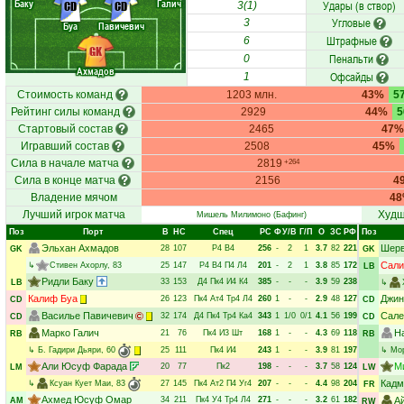
Баку
Галич
Удары (в створ)
CD
CD
3(1)
Угловые
3
Буа
Павичевич
Штрафные
6
GK
Пенальти
0
Ахмадов
Офсайды
1
Стоимость команд
1203 млн.
43%
5
Рейтинг силы команд
2929
44%
Стартовый состав
2465
47%
Игравший состав
2508
45%
Сила в начале матча
2819
+264
Сила в конце матча
2156
4
Владение мячом
4
Лучший игрок матча
Худш
Мишель Милимоно
(Бафинг)
Поз
Порт
В
НC
Спец
РC
Ф
У/В
Г/П
О
ЗС
РФ
Поз
Эльхан Ахмадов
Шерв
28
107
Р4
В4
256
-
2
1
3.7
82
221
GK
GK
Сали
↳
Стивен Ахорлу
, 83
25
147
Р4
В4
П4
Л4
201
-
2
1
3.8
85
172
LB
Ридли Баку
33
153
Д4
Пк4
И4
К4
385
-
-
-
3.9
59
238
LB
↳
Калиф Буа
Джин
26
123
Пк4
Ат4
Тр4
Л4
260
1
-
-
2.9
48
127
CD
CD
Василье Павичевич
Сале
32
174
Д4
Пк4
Тр4
Ка4
343
1
1/0
0/1
4.1
56
199
CD
CD
Марко Галич
Н
21
76
Пк4
И3
Шт
168
1
-
-
4.3
69
118
RB
RB
↳
Б. Гадири Дьяри
, 60
25
111
Пк4
И4
243
1
-
-
3.9
81
197
↳
Мо
Али Юсуф Фарада
М
20
77
Пк2
198
-
-
-
3.7
58
124
LM
LW
Кадм
↳
Ксуан Кует Маи
, 83
27
145
Пк4
Ат2
П4
Уг4
207
-
-
-
4.4
98
204
FR
Ахмед Юсуф Омар
34
211
Пк4
У4
Тр4
Л4
271
-
-
-
3.2
61
182
А
AM
RW