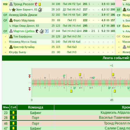
Тронд Реселл
34
196
Пк4
И4
П2
Тр4
201
1
-
-
3.5
63
143
RM
↳
Абд
К
↳
Эрин Барнетт
, 83
28
143
Д2
Пк4
И4
Ат2
217
-
-
-
4.3
92
200
ST
Ахмед Шейк Джази
32
182
Пк4
У4
К4
Тр4
257
-
-
-
3.9
67
186
Ясер
CF
CF
Фаиз Маулана
20
69
Пк4
У2
222
-
-
-
4.0
66
157
CF
↳
Бе
Валь
↳
Абди Омар Дихел
, 83
25
123
Пк4
И4
У4
Ат4
295
-
-
-
4.7
96
285
CF
Мартин Цибоа
27
144
Пк4
У4
Ат2
Шт4
258
-
2/1
1
5.2
59
165
CF
↳
Аль
-
Том Барфурош
26
129
Д4
Пк4
Ат2
Л4
-
-
-
-
-
-
-
GK
Освал
-
Мохамед Мусса Хаид
31
140
Пк4
И4
К4
Ка4
-
-
-
-
-
-
-
-
Махав
-
Кристоф Кутайар
25
115
Пк4
Ка3
-
-
-
-
-
-
-
-
Аб
-
Юсуфу Быглу
23
90
Пк4
Уг3
-
-
-
-
-
-
-
-
Жозеф
Лента событий:
+1
0
45
Команда
Хрон
Мин
Соб
23
Бафинг
Кадмиэль Абдала
28
Порт
Василье Павичеви
46
Порт
Тронд Реселл
п
47
Бафинг
Салим Саид
по