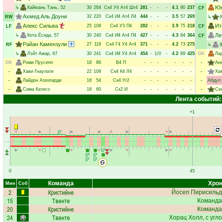
Юн
↳
Кайюань Тань
, 52
30
264
Ск4
У4
Ат4
Шт4
281
-
-
-
4.1
80
237
CF
Ахмед Аль Доуни
32
220
Ск4
И4
Ат4
Л4
444
-
-
-
3.5
57
269
RW
↳
А
Алекс Сильва
Ит
25
108
Ск4
У3
П4
282
-
-
-
3.9
75
218
LF
CF
Ле
↳
Кота Ёсида
, 57
30
240
Ск4
И4
Ат4
П4
427
-
-
-
4.3
84
364
CF
Райан Камензули
27
118
Ск4
Г4
У4
Ат4
371
-
-
-
4.2
73
275
RF
↳
↳
Лэйт Ажар
, 67
30
241
Ск4
И4
У4
Ат4
454
-
1/0
-
4.2
89
425
GK
Ла
GK
Роми Пуусепп
18
86
В4
П
-
-
-
-
-
-
-
-
Ан
-
Хави Гнаулати
22
108
Ск4
К4
Л4
-
-
-
-
-
-
-
-
Ха
-
Лайдон Аззопарди
18
54
Ск4
Уг2
-
-
-
-
-
-
-
-
Абдул
-
Сима Катисо
18
60
Ск2
И
-
-
-
-
-
-
-
-
Се
Лента событий:
+1
0
45
Команда
Хрон
Мин
Соб
2
Кристийне
Йосеп Пирисильд
15
Твенте
Команда
20
Кристийне
Команда
24
Твенте
Хорац Холл
, с угл