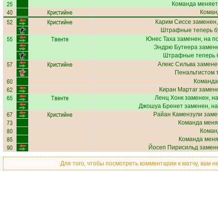
25
Команда меняет
40
Кристийне
Коман
52
Кристийне
Карим Сиссе
заменен,
Штрафные теперь б
55
Твенте
Юнес Таха
заменен, на п
Эндрю Бутеера
замене
Штрафные теперь 
57
Кристийне
Алекс Сильва
заменен
Пенальтистом 
60
Команда
62
Киран Мартаг
замене
65
Твенте
Ленц Хонк
заменен, н
Джошуа Бренет
заменен, на
67
Кристийне
Райан Камензули
заме
73
Команда меня
80
Коман
85
Команда меняе
90
Йосеп Пирисильд
замене
Для того, чтобы посмотреть комментарии к матчу, вам 