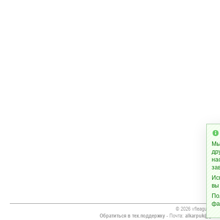
Мы
др
на
за
Ис
вы
По
фа
© 2026 vfleague.org
Обратиться в тех.поддержку
- Почта:
alkarpuk@gmai