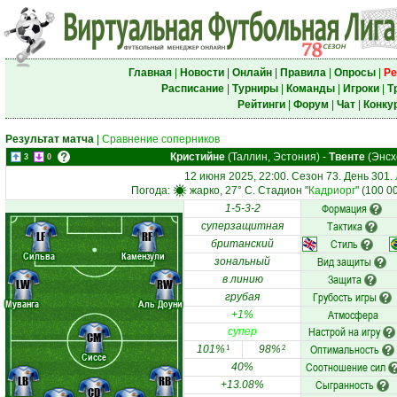
Главная
|
Новости
|
Онлайн
|
Правила
|
Опросы
|
Ре
Расписание
|
Турниры
|
Команды
|
Игроки
|
Т
Рейтинги
|
Форум
|
Чат
|
Конку
Результат матча
|
Сравнение соперников
Кристийне
(Таллин, Эстония)
-
Твенте
(Энсх
3
0
12 июня 2025, 22:00. Сезон 73. День 301.
Погода:
жарко, 27° C. Стадион "
Кадриорг
" (100 0
Формация
1-5-3-2
Тактика
суперзащитная
LF
RF
Стиль
британский
Сильва
Камензули
Вид защиты
зональный
Защита
в линию
LW
RW
Грубость игры
грубая
Муванга
Аль Доуни
Атмосфера
+1%
Настрой на игру
супер
CM
Оптимальность
101%
98%
1
2
Сиссе
Соотношение сил
40%
LB
RB
Сыгранность
+13.08%
CD