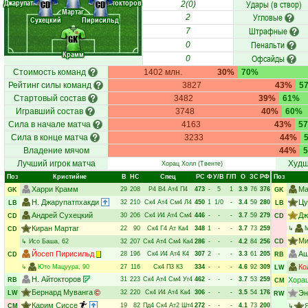
Джарупатпха.
Айтокторов
Удары (в створ)
CD
CD
2(0)
Мартаг
Угловые
2
Сухецкий
Пирисильд
Штрафные
7
GK
Пенальти
0
Крамм
Офсайды
0
Стоимость команд
1402 млн.
30%
70%
Рейтинг силы команд
3827
43%
5
Стартовый состав
3482
39%
61%
Игравший состав
3748
40%
60%
Сила в начале матча
4163
43%
5
Сила в конце матча
3233
44%
Владение мячом
44%
Лучший игрок матча
Худш
Хорац Холл
(Твенте)
Поз
Кристийне
В
НC
Спец
РC
Ф
У/В
Г/П
О
ЗС
РФ
Поз
Харри Крамм
Ма
29
208
Р4
В4
Ат4
П4
473
-
5
1
3.9
76
376
GK
GK
Н. Джарупатпхакди
Цу
32
210
Ск4
Ат4
См4
Л4
450
1
1/0
-
3.4
59
280
LB
LB
Андрей Сухецкий
Дж
30
206
Ск4
И4
Ат4
См4
446
-
-
-
3.7
59
279
CD
CD
Киран Мартаг
22
90
Ск4
Г4
Ат
Ка4
348
1
-
-
3.7
73
259
↳
CD
Ми
↳
Исо Баша
, 62
32
207
Ск4
Ат4
См4
Ка4
286
-
-
-
4.2
84
256
CD
Йосеп Пирисильд
Аш
28
196
Ск4
И4
Ат4
К4
307
2
-
-
3.3
61
205
CD
RB
Ко
↳
Юто Мацуура
, 90
27
116
Ск4
П3
К3
334
-
-
-
4.6
92
309
LW
Н. Айтокторов
31
223
Ск4
Ат4
См4
Уг4
462
-
-
-
3.7
53
259
Хора
RB
CM
Бернард Муванга
32
220
Ск4
И4
Ат4
Ка4
306
-
-
-
3.5
54
176
Эн
LW
RW
Карим Сиссе
19
82
Пд4
Ск4
Ат2
Шт4
272
-
-
-
4.1
73
200
CM
↳